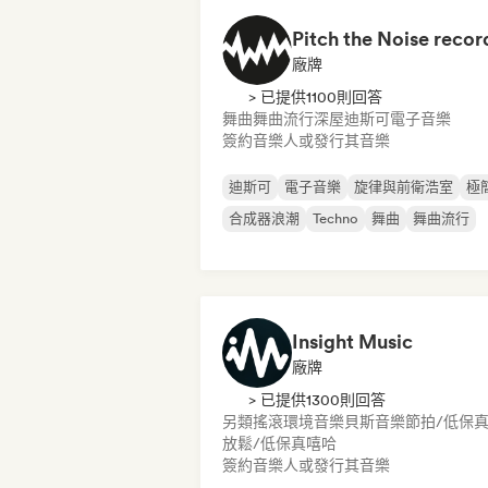
Pitch the Noise recor
廠牌
> 已提供1100則回答
舞曲
舞曲流行
深屋
迪斯可
電子音樂
簽約音樂人或發行其音樂
迪斯可
電子音樂
旋律與前衛浩室
極
合成器浪潮
Techno
舞曲
舞曲流行
Insight Music
廠牌
> 已提供1300則回答
另類搖滾
環境音樂
貝斯音樂
節拍/低保
放鬆/低保真嘻哈
簽約音樂人或發行其音樂