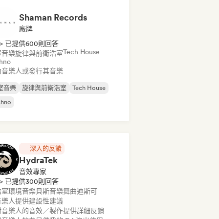
Shaman Records
廠牌
> 已提供600則回答
Tech House
室音樂
旋律與前衛浩室
hno
約音樂人或發行其音樂
室音樂
旋律與前衛浩室
Tech House
chno
深入的反饋
HydraTek
音效專家
> 已提供300則回答
浩室
環境音樂
貝斯音樂
舞曲
迪斯可
音樂人提供建設性建議
對音樂人的音效／製作提供詳細反饋