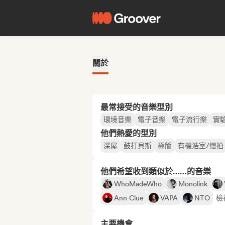
關於
最常接受的音樂型別
環境音樂
電子音樂
電子流行樂
實
他們熱愛的型別
深屋
鼓打貝斯
極簡
有機浩室/慢拍
他們希望收到類似於……的音樂
WhoMadeWho
Monolink
Ann Clue
VAPA
NTO
檢
主要機會