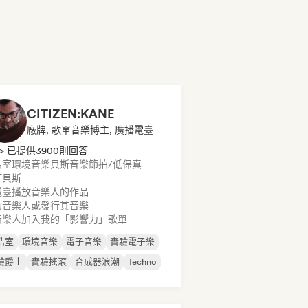
CITIZEN:KANE
廠牌, 歌單音樂博主, 廣播電臺
> 已提供3900則回答
浩室
環境音樂
貝斯音樂
節拍/低保真
打貝斯
電臺播放音樂人的作品
約音樂人或發行其音樂
音樂人加入我的「影響力」歌單
浩室
環境音樂
電子音樂
實驗電子樂
驗爵士
實驗搖滾
合成器浪潮
Techno