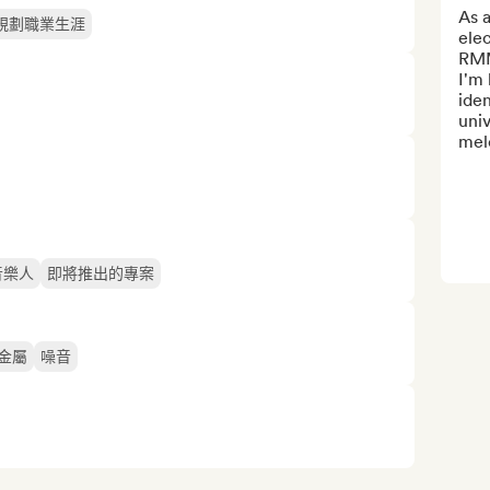
As a
規劃職業生涯
ele
RMM
I'm 
iden
univ
melo
音樂人
即將推出的專案
金屬
噪音