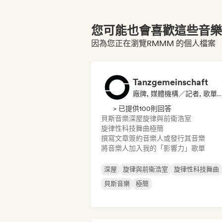
您可能也會喜歡這些音樂博
因為您正在瀏覽RMMM 的個人檔案
Tanzgemeinschaft
廠牌, 媒體機構／記者, 歌單
> 已提供100則回答
貝斯音樂
深屋
旋律與前衛浩室
旋律性科技舞曲
極簡
撰寫文章
簽約音樂人或發行其音樂
將音樂人加入我的「影響力」歌單
深屋
旋律與前衛浩室
旋律性科技舞曲
貝斯音樂
極簡