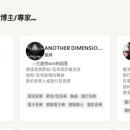
主/專家...
ANOTHER DIMENSION MUSIC
音樂博主
廠牌
> 已提供400則回答
環境音樂
節拍/低保真
舒緩浩室
酸
放鬆/低保真嘻哈
舞曲
鼓
簽約音樂人或發行其音樂
在
簽
將
環境音樂
節拍/低保真
舞曲
鼓打貝斯
酸
電子音樂
實驗電子樂
實驗爵士
電影音樂
實