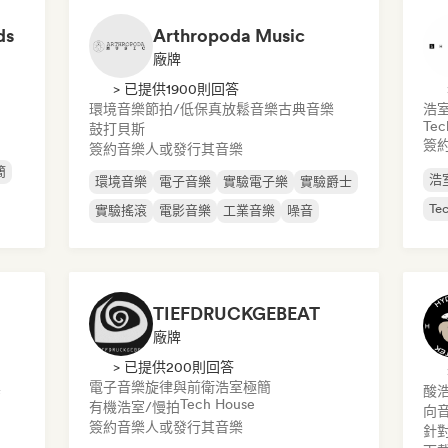
ds
Arthropoda Music
廠牌
> 已提供1900則回答
環境音樂
節拍/低保真
放鬆音樂
古典音樂
浩
Tec
鼓打貝斯
簽
簽約音樂人或發行其音樂
簡
浩
環境音樂
電子音樂
實驗電子樂
實驗爵士
Te
實驗搖滾
電影音樂
工業音樂
噪音
TIEFDRUCKGEBEAT
廠牌
> 已提供200則回答
真
電子音樂
旋律與前衛浩室
極簡
酸
Tech House
有機浩室/慢拍
向
簽約音樂人或發行其音樂
針