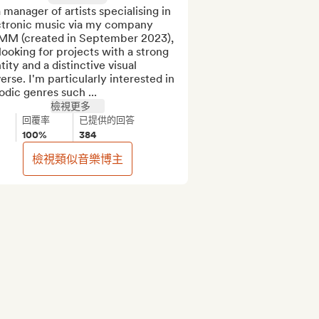
 manager of artists specialising in 
ctronic music via my company 
M (created in September 2023), 
looking for projects with a strong 
tity and a distinctive visual 
erse. I'm particularly interested in 
dic genres such ...
檢視更多
回覆率
已提供的回答
100%
384
檢視類似音樂博主