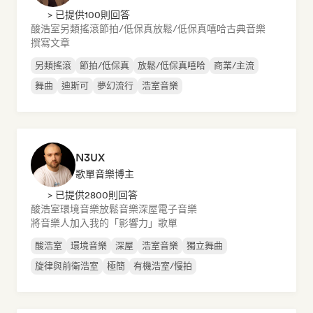
> 已提供100則回答
酸浩室
另類搖滾
節拍/低保真
放鬆/低保真嘻哈
古典音樂
撰寫文章
另類搖滾
節拍/低保真
放鬆/低保真嘻哈
商業/主流
舞曲
迪斯可
夢幻流行
浩室音樂
N3UX
歌單音樂博主
> 已提供2800則回答
酸浩室
環境音樂
放鬆音樂
深屋
電子音樂
將音樂人加入我的「影響力」歌單
酸浩室
環境音樂
深屋
浩室音樂
獨立舞曲
旋律與前衛浩室
極簡
有機浩室/慢拍