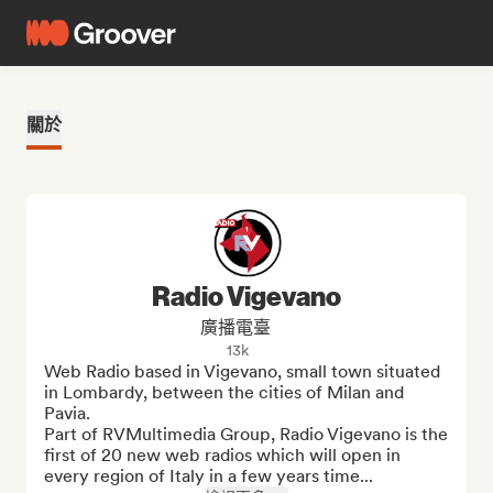
關於
Radio Vigevano
廣播電臺
13k
Web Radio based in Vigevano, small town situated 
in Lombardy, between the cities of Milan and 
Pavia. 

Part of RVMultimedia Group, Radio Vigevano is the 
first of 20 new web radios which will open in 
every region of Italy in a few years time...