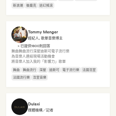
新浪潮
後龐克
迷幻搖滾
Tommy Menger
經紀人, 歌單音樂博主
> 已提供1800則回答
舞曲
舞曲流行
深屋
迪斯可
電子流行樂
為音樂人連結現場活動機會
將音樂人加入我的「影響力」歌單
舞曲
舞曲流行
深屋
迪斯可
電子流行樂
法國浩室
法國流行樂
浩室音樂
Dulaxi
媒體機構／記者