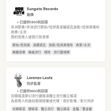
Sungate Records
廠牌
> 已提供1300則回答
非洲節奏/非洲流行
節拍/低保真
波薩諾瓦
放鬆/低保真嘻哈
商業/主流
簽約音樂人或發行其音樂
節拍/低保真
波薩諾瓦
放鬆/低保真嘻哈
商業/主流
舞廳音樂
舞曲流行
嘻哈
流行靈魂樂
Lorenzo Lautz
同步監督
> 已提供1600則回答
另類搖滾
夢幻流行
硬搖滾
獨立流行
獨立搖滾
為音樂人的曲目取得授權或代理，用於影像／影片同步
另類搖滾
硬搖滾
獨立流行
獨立搖滾
金屬／重金屬