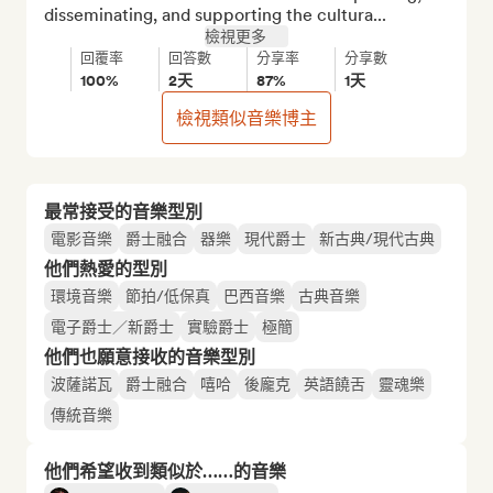
disseminating, and supporting the cultura...
檢視更多
回覆率
回答數
分享率
分享數
100%
2天
87%
1天
檢視類似音樂博主
最常接受的音樂型別
電影音樂
爵士融合
器樂
現代爵士
新古典/現代古典
他們熱愛的型別
環境音樂
節拍/低保真
巴西音樂
古典音樂
電子爵士／新爵士
實驗爵士
極簡
他們也願意接收的音樂型別
波薩諾瓦
爵士融合
嘻哈
後龐克
英語饒舌
靈魂樂
傳統音樂
他們希望收到類似於……的音樂