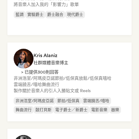
將音樂人加入我的「影響力」歌單
藍調
實驗爵士
爵士融合
現代爵士
Kris Alaniz
社群媒體音樂博主
> 已提供300則回答
非洲浩室/阿瑪皮亞諾
節拍/低保真
放鬆/低保真嘻哈
雲端饒舌/嘻哈
舞曲流行
製作關於音樂人的引人入勝貼文或 Reels
非洲浩室/阿瑪皮亞諾
節拍/低保真
雲端饒舌/嘻哈
舞曲流行
鼓打貝斯
電子爵士／新爵士
電影音樂
器樂