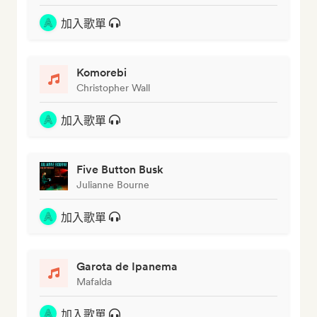
加入歌單
Komorebi
Christopher Wall
加入歌單
Five Button Busk
Julianne Bourne
加入歌單
Garota de Ipanema
Mafalda
加入歌單