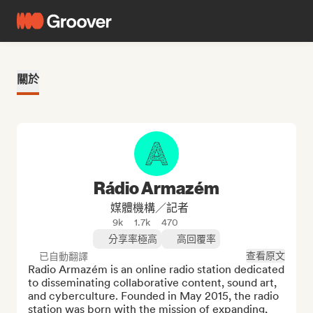
關於
Rádio Armazém
媒體機構／記者
9k
1.7k
470
分享率極高
高回覆率
查看原文
已自動翻譯
Radio Armazém is an online radio station dedicated 
to disseminating collaborative content, sound art, 
and cyberculture. Founded in May 2015, the radio 
station was born with the mission of expanding, 