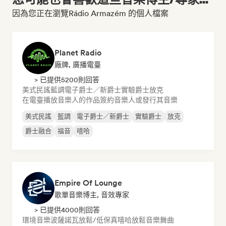
因為您正在瀏覽Rádio Armazém 的個人檔案
Planet Radio
廠牌, 廣播電臺
> 已提供5200則回答
美式民謠
藍調
電子爵士／新爵士
實驗爵士
放克
在電臺播放音樂人的作品
簽約音樂人或發行其音樂
美式民謠
藍調
電子爵士／新爵士
實驗爵士
放克
爵士融合
福音
嘻哈
Empire Of Lounge
歌單音樂博主, 音效專家
> 已提供4000則回答
環境音樂
波薩諾瓦
放鬆/低保真嘻哈
放鬆音樂
舞曲