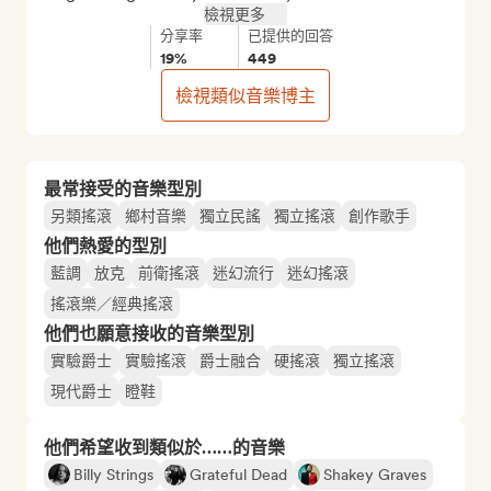
檢視更多
分享率
已提供的回答
19%
449
檢視類似音樂博主
最常接受的音樂型別
另類搖滾
鄉村音樂
獨立民謠
獨立搖滾
創作歌手
他們熱愛的型別
藍調
放克
前衛搖滾
迷幻流行
迷幻搖滾
搖滾樂／經典搖滾
他們也願意接收的音樂型別
實驗爵士
實驗搖滾
爵士融合
硬搖滾
獨立搖滾
現代爵士
瞪鞋
他們希望收到類似於……的音樂
Billy Strings
Grateful Dead
Shakey Graves