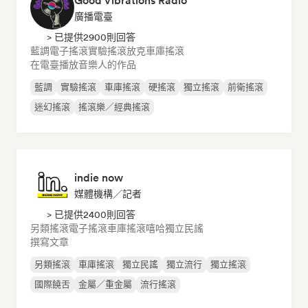
Good Vibrations Radio
廣播電臺
> 已提供2900則回答
藍調
電子搖滾
實驗搖滾
放克
車庫搖滾
在電臺播放音樂人的作品
藍調
實驗搖滾
車庫搖滾
硬搖滾
獨立搖滾
前衛搖滾
迷幻搖滾
搖滾樂／經典搖滾
indie now
媒體機構／記者
> 已提供2400則回答
另類搖滾
電子搖滾
車庫搖滾
嘻哈
獨立民謠
撰寫文章
另類搖滾
車庫搖滾
獨立民謠
獨立流行
獨立搖滾
國際饒舌
金屬／重金屬
流行搖滾