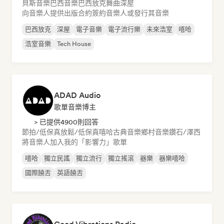
貝斯音樂
巴西音樂
巴西放克
舞曲
深屋
向音樂人提供出版合約
簽約音樂人或發行其音樂
巴西放克
深屋
電子音樂
電子流行樂
未來浩室
嘻哈
浩室音樂
Tech House
ADAD Audio
歌單音樂博主
> 已提供4900則回答
節拍/低保真
放鬆/低保真嘻哈
古典音樂
鄉村音樂
鑽石/澤西
將音樂人加入我的「影響力」歌單
嘻哈
獨立民謠
獨立流行
獨立搖滾
器樂
器樂嘻哈
國際饒舌
英語饒舌