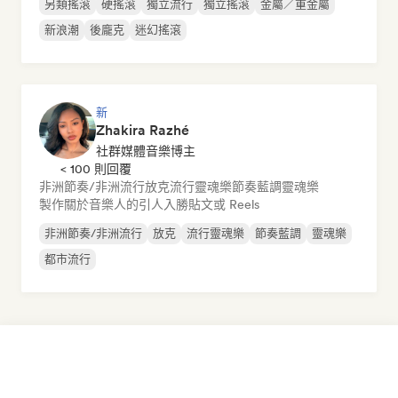
另類搖滾
硬搖滾
獨立流行
獨立搖滾
金屬／重金屬
新浪潮
後龐克
迷幻搖滾
新
Zhakira Razhé
社群媒體音樂博主
< 100 則回覆
非洲節奏/非洲流行
放克
流行靈魂樂
節奏藍調
靈魂樂
製作關於音樂人的引人入勝貼文或 Reels
非洲節奏/非洲流行
放克
流行靈魂樂
節奏藍調
靈魂樂
都市流行