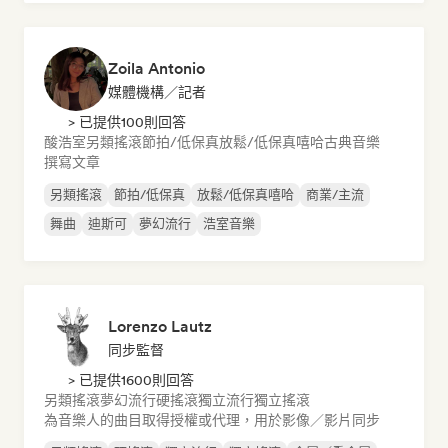
Zoila Antonio
媒體機構／記者
> 已提供100則回答
酸浩室
另類搖滾
節拍/低保真
放鬆/低保真嘻哈
古典音樂
撰寫文章
另類搖滾
節拍/低保真
放鬆/低保真嘻哈
商業/主流
舞曲
迪斯可
夢幻流行
浩室音樂
Lorenzo Lautz
同步監督
> 已提供1600則回答
另類搖滾
夢幻流行
硬搖滾
獨立流行
獨立搖滾
為音樂人的曲目取得授權或代理，用於影像／影片同步