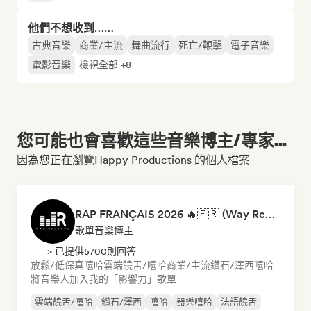
他們不想收到……
古典音樂
商業/主流
舞曲流行
死亡/鞭擊
電子音樂
電影音樂
檢視全部 +8
您可能也會喜歡這些音樂博主/專家...
因為您正在瀏覽Happy Productions 的個人檔案
RAP FRANÇAIS 2026 🔥🇫🇷 (Way Records)
歌單音樂博主
> 已提供5700則回答
放鬆/低保真嘻哈
雲端饒舌/嘻哈
商業/主流
鑽石/澤西
嘻哈
將音樂人加入我的「影響力」歌單
雲端饒舌/嘻哈
鑽石/澤西
嘻哈
器樂嘻哈
法語饒舌