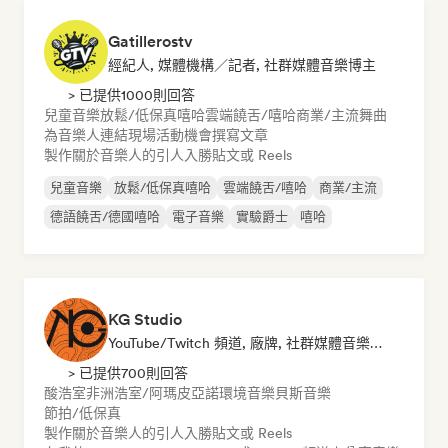
Gatillerostv
經紀人, 媒體機構／記者, 社群媒體音樂博主
> 已提供1000則回答
兒童音樂
放鬆/低保真嘻哈
雲端饒舌/嘻哈
商業/主流
舞曲
為音樂人連結現場活動機會
撰寫文章
製作關於音樂人的引人入勝貼文或 Reels
兒童音樂
放鬆/低保真嘻哈
雲端饒舌/嘻哈
商業/主流
德語饒舌/德國嘻哈
電子音樂
實驗爵士
嘻哈
KG Studio
YouTube/Twitch 頻道, 廠牌, 社群媒體音樂博主
> 已提供700則回答
酸浩室
非洲浩室/阿瑪皮亞諾
環境音樂
貝斯音樂
節拍/低保真
製作關於音樂人的引人入勝貼文或 Reels