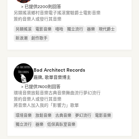
> 已提供2200則回答
另類搖滾
鄉村音樂
電子搖滾
實驗爵士
電影音樂
簽約音樂人或發行其音樂
另類搖滾
電影音樂
嘻哈
獨立流行
器樂
現代爵士
新浪潮
創作歌手
Bad Architect Records
廠牌, 歌單音樂博主
> 已提供7400則回答
環境音樂
放鬆音樂
古典音樂
舞曲流行
夢幻流行
簽約音樂人或發行其音樂
將音樂人加入我的「影響力」歌單
環境音樂
放鬆音樂
古典音樂
夢幻流行
電影音樂
獨立流行
器樂
低保真臥室音樂