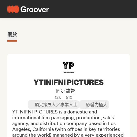
關於
YTINIFNI PICTURES
同步監督
12k
510
頂尖策展人／專業人士
影響力極大
YTINIFNI PICTURES is a domestic and 
international film packaging, production, sales 
agency, and distribution company based in Los 
Angeles, California (with offices in key territories 
around the world) managed by a very experienced 