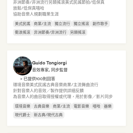
非洲節奏/非洲流行
另類搖滾
美式民謠
節拍/低保真
放鬆/低保真嘻哈
協助音樂人規劃職業生涯
美式民謠
商業/主流
獨立流行
獨立搖滾
創作歌手
衝浪搖滾
非洲節奏/非洲流行
另類搖滾
Guido Tongiorgi
音效專家, 同步監督
> 已提供100則回答
環境音樂
美式民謠
古典音樂
商業/主流
舞曲流行
針對音樂人的音效／製作提供詳細反饋
為音樂人的曲目取得授權或代理，用於影像／影片同步
環境音樂
古典音樂
商業/主流
電影音樂
嘻哈
器樂
現代爵士
新古典/現代古典