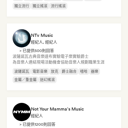
獨立流行
獨立搖滾
流行搖滾
NTv Music
經紀人, 經紀人
> 已提供500則回答
波薩諾瓦
古典音樂
達布
實驗電子樂
實驗爵士
為音樂人連結現場活動機會
協助音樂人規劃職業生涯
波薩諾瓦
電影音樂
放克
爵士融合
嘻哈
器樂
金屬／重金屬
迷幻搖滾
Not Your Mamma's Music
經紀人
> 已提供1200則回答