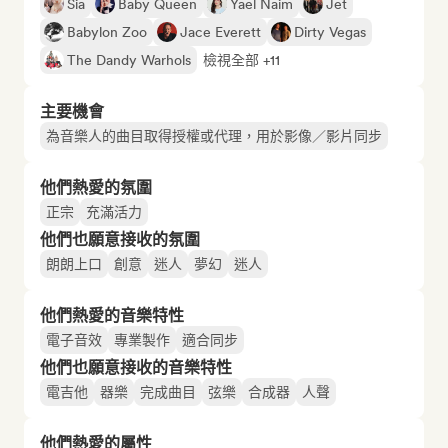
Sia
Baby Queen
Yael Naim
Jet
Babylon Zoo
Jace Everett
Dirty Vegas
The Dandy Warhols
檢視全部 +11
主要機會
為音樂人的曲目取得授權或代理，用於影像／影片同步
他們熱愛的氛圍
正宗
充滿活力
他們也願意接收的氛圍
朗朗上口
創意
迷人
夢幻
迷人
他們熱愛的音樂特性
電子音效
專業製作
適合同步
他們也願意接收的音樂特性
電吉他
器樂
完成曲目
弦樂
合成器
人聲
他們熱愛的屬性