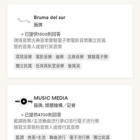
Bruma del sur
廠牌
> 已提供1300則回答
環境音樂
古典音樂
實驗電子樂
電影音樂
獨立民謠
簽約音樂人或發行其音樂
環境音樂
電影音樂
器樂
古典音樂
實驗電子樂
獨立民謠
低保真臥室音樂
後搖滾
MUSIC MEDIA
廠牌, 媒體機構／記者
> 已提供4700則回答
藍調
商業/主流
舞曲流行
夢幻流行
電子流行樂
撰寫文章
簽約音樂人或發行其音樂
藍調
商業/主流
舞曲流行
電子流行樂
獨立民謠