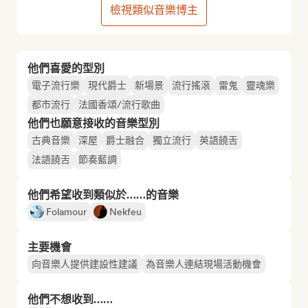
檢視類似音樂博主
他們喜愛的型別
電子流行樂
現代爵士
新場景
流行搖滾
雷鬼
靈魂樂
都市流行
法國香頌/流行歌曲
他們也願意接收的音樂型別
古典音樂
深屋
爵士融合
獨立流行
英語饒舌
法語饒舌
節奏藍調
他們希望收到類似於……的音樂
Folamour
Nekfeu
主要機會
向音樂人提供建設性建議
為音樂人連結現場活動機會
他們不想收到……