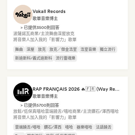
Vokall Records
歌單音樂博主
> 已提供3500則回答
波薩諾瓦
商業/主流
舞曲
深屋
放克
將音樂人加入我的「影響力」歌單
舞曲
深屋
放克
放克／傑金浩室
浩室音樂
獨立流行
新迪斯科/義式迪斯科
流行靈魂樂
RAP FRANÇAIS 2026 🔥🇫🇷 (Way Records)
歌單音樂博主
> 已提供5700則回答
放鬆/低保真嘻哈
雲端饒舌/嘻哈
商業/主流
鑽石/澤西
嘻哈
將音樂人加入我的「影響力」歌單
雲端饒舌/嘻哈
鑽石/澤西
嘻哈
器樂嘻哈
法語饒舌