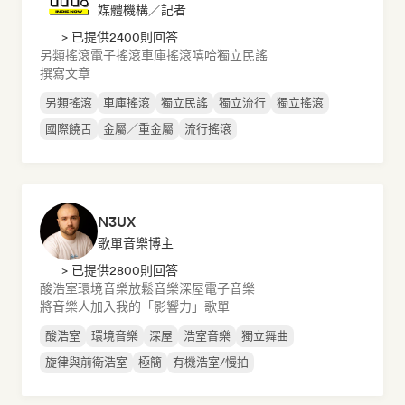
媒體機構／記者
> 已提供2400則回答
另類搖滾
電子搖滾
車庫搖滾
嘻哈
獨立民謠
撰寫文章
另類搖滾
車庫搖滾
獨立民謠
獨立流行
獨立搖滾
國際饒舌
金屬／重金屬
流行搖滾
N3UX
歌單音樂博主
> 已提供2800則回答
酸浩室
環境音樂
放鬆音樂
深屋
電子音樂
將音樂人加入我的「影響力」歌單
酸浩室
環境音樂
深屋
浩室音樂
獨立舞曲
旋律與前衛浩室
極簡
有機浩室/慢拍