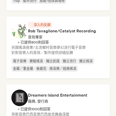
Trap
都市流行
放鬆/低保真嘻哈
深入的反饋
Rob Tavaglione/Catalyst Recording
音效專家
> 已提供800則回答
另類搖滾
商業/主流
鄉村音樂
夢幻流行
電子音樂
針對音樂人的音效／製作提供詳細反饋
電子音樂
實驗搖滾
獨立民謠
獨立流行
獨立搖滾
金屬／重金屬
後龐克
搖滾樂／經典搖滾
Dreamers Island Entertainment
廠牌, 發行商
> 已提供1000則回答
貝斯音樂
巴西音樂
巴西放克
舞曲
深屋