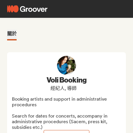
關於
Voli Booking
經紀人, 導師
Booking artists and support in administrative 
procedures

Search for dates for concerts, accompany in 
administrative procedures (Sacem, press kit, 
subsidies etc.)