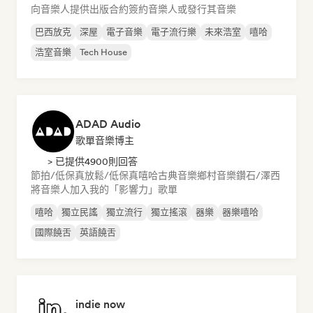
向音樂人提供出版合約
簽約音樂人或發行其音樂
巴西放克
深屋
電子音樂
電子流行樂
未來浩室
嘻哈
浩室音樂
Tech House
ADAD Audio
歌單音樂博主
> 已提供4900則回答
節拍/低保真
放鬆/低保真嘻哈
古典音樂
鄉村音樂
鑽石/澤西
將音樂人加入我的「影響力」歌單
嘻哈
獨立民謠
獨立流行
獨立搖滾
器樂
器樂嘻哈
國際饒舌
英語饒舌
indie now