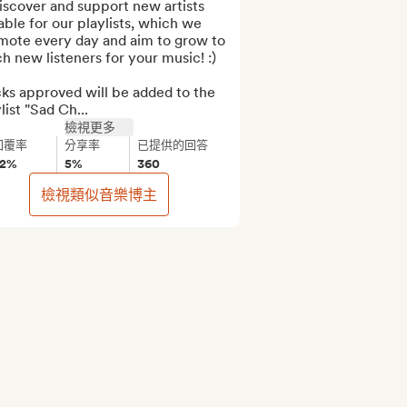
iscover and support new artists 
able for our playlists, which we 
mote every day and aim to grow to 
h new listeners for your music! :)

ks approved will be added to the 
list "Sad Ch...
檢視更多
回覆率
分享率
已提供的回答
82%
5%
360
檢視類似音樂博主