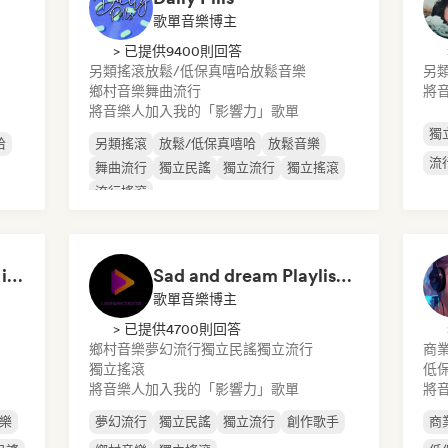
歌單音樂博主
> 已提供9400則回答
另類搖滾
放鬆/低保真嘻哈
放鬆音樂
另
鄉村音樂
舞曲流行
將
將音樂人加入我的「影響力」歌單
獨
哈
另類搖滾
放鬆/低保真嘻哈
放鬆音樂
流
舞曲流行
獨立民謠
獨立流行
獨立搖滾
流行搖滾
Songs to chill and fall in love
Sad and dream Playlist by Ladaniwski
歌單音樂博主
> 已提供4700則回答
鄉村音樂
夢幻流行
獨立民謠
獨立流行
商業
獨立搖滾
低
將音樂人加入我的「影響力」歌單
將
樂
夢幻流行
獨立民謠
獨立流行
創作歌手
商