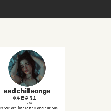
sad chill songs
歌單音樂博主
17.6k
o! We are interested and curious 