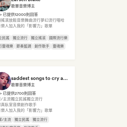
歌單音樂博主
> 已提供12000則回答
類搖滾
放鬆音樂
舞曲流行
夢幻流行
嘻哈
音樂人加入我的「影響力」歌單
立民謠
獨立流行
獨立搖滾
國際流行樂
行靈魂樂
節奏藍調
創作歌手
靈魂樂
saddest songs to cry at night
歌單音樂博主
> 已提供2700則回答
/主流
獨立民謠
獨立流行
保真臥室音樂
創作歌手
音樂人加入我的「影響力」歌單
業/主流
獨立民謠
獨立流行