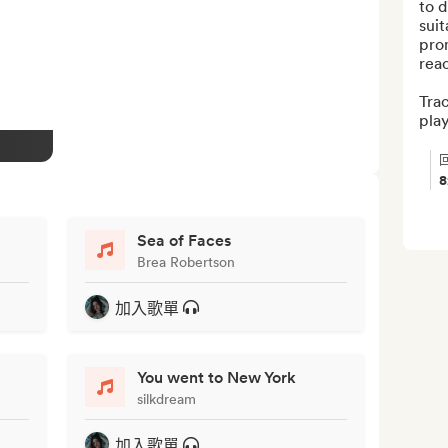
to d
suit
pro
reac
Trac
play
Sea of Faces
Brea Robertson
加入歌單
You went to New York
silkdream
加入歌單