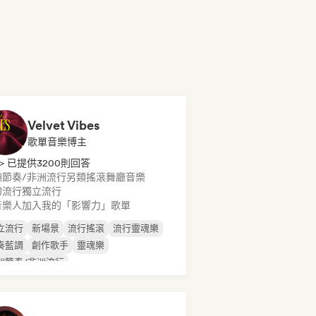
Velvet Vibes
歌單音樂博主
> 已提供3200則回答
洲節奏/非洲流行
另類搖滾
舞廳音樂
幻流行
獨立流行
音樂人加入我的「影響力」歌單
立流行
新場景
流行搖滾
流行靈魂樂
奏藍調
創作歌手
靈魂樂
洲節奏/非洲流行