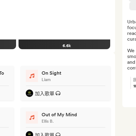
Urba
foc
reac
cura
6.6k
We s
smo
and
con
To
On Sight
Liam
1
加入歌單
Out of My Mind
Ellis B.
加入歌單