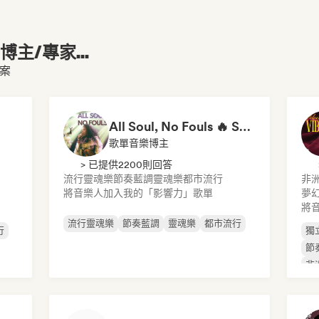
主/專家...
檔案
All Soul, No Fouls 🔥 Smooth Contemporary R&B & Neo Soul
歌單音樂博主
> 已提供2200則回答
流行靈魂樂
節奏藍調
靈魂樂
都市流行
非
將音樂人加入我的「影響力」歌單
夢
將
流行靈魂樂
節奏藍調
靈魂樂
都市流行
行
獨
節
非