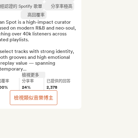
經認證的 Spotify 歌單
分享率極高
高回覆率
n Spot is a high-impact curator 
used on modern R&B and neo-soul, 
hing over 40k listeners across 
ted playlists.

elect tracks with strong identity, 
oth grooves and high emotional 
 replay value — spanning 
temporary...
檢視更多
回覆率
分享率
已提供的回答
00%
24%
2,378
檢視類似音樂博主