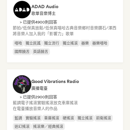
ADAD Audio
歌單音樂博主
> 已提供4900則回答
節拍/低保真
放鬆/低保真嘻哈
古典音樂
鄉村音樂
鑽石/澤西
將音樂人加入我的「影響力」歌單
嘻哈
獨立民謠
獨立流行
獨立搖滾
器樂
器樂嘻哈
國際饒舌
英語饒舌
Good Vibrations Radio
廣播電臺
> 已提供2900則回答
藍調
電子搖滾
實驗搖滾
放克
車庫搖滾
在電臺播放音樂人的作品
藍調
實驗搖滾
車庫搖滾
硬搖滾
獨立搖滾
前衛搖滾
迷幻搖滾
搖滾樂／經典搖滾