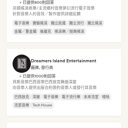
> 已提供800則回答
另類搖滾
商業/主流
鄉村音樂
夢幻流行
電子音樂
針對音樂人的音效／製作提供詳細反饋
電子音樂
實驗搖滾
獨立民謠
獨立流行
獨立搖滾
金屬／重金屬
後龐克
搖滾樂／經典搖滾
Dreamers Island Entertainment
廠牌, 發行商
> 已提供1000則回答
貝斯音樂
巴西音樂
巴西放克
舞曲
深屋
向音樂人提供出版合約
簽約音樂人或發行其音樂
巴西放克
深屋
電子音樂
電子流行樂
未來浩室
嘻哈
浩室音樂
Tech House