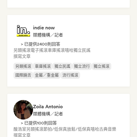
indie now
媒體機構／記者
> 已提供2400則回答
另類搖滾
電子搖滾
車庫搖滾
嘻哈
獨立民謠
撰寫文章
另類搖滾
車庫搖滾
獨立民謠
獨立流行
獨立搖滾
國際饒舌
金屬／重金屬
流行搖滾
Zoila Antonio
媒體機構／記者
> 已提供100則回答
酸浩室
另類搖滾
節拍/低保真
放鬆/低保真嘻哈
古典音樂
撰寫文章