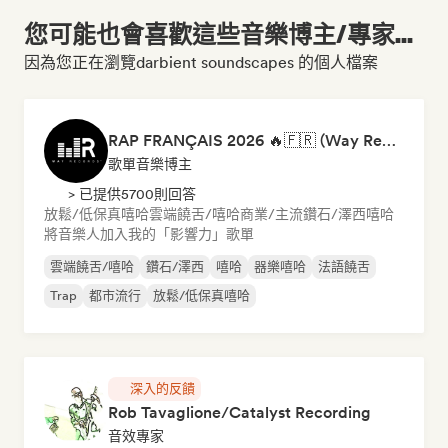
您可能也會喜歡這些音樂博主/專家...
因為您正在瀏覽darbient soundscapes 的個人檔案
RAP FRANÇAIS 2026 🔥🇫🇷 (Way Records)
歌單音樂博主
> 已提供5700則回答
放鬆/低保真嘻哈
雲端饒舌/嘻哈
商業/主流
鑽石/澤西
嘻哈
將音樂人加入我的「影響力」歌單
雲端饒舌/嘻哈
鑽石/澤西
嘻哈
器樂嘻哈
法語饒舌
Trap
都市流行
放鬆/低保真嘻哈
深入的反饋
Rob Tavaglione/Catalyst Recording
音效專家