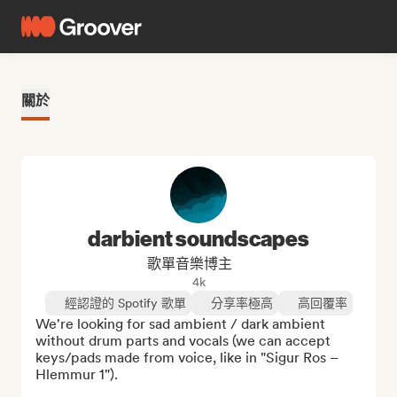
關於
darbient soundscapes
歌單音樂博主
4k
經認證的 Spotify 歌單
分享率極高
高回覆率
We're looking for sad ambient / dark ambient 
without drum parts and vocals (we can accept 
keys/pads made from voice, like in "Sigur Ros – 
Hlemmur 1").
