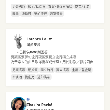
另類搖滾
節拍/低保真
放鬆/低保真嘻哈
商業/主流
舞曲
迪斯可
夢幻流行
浩室音樂
Lorenzo Lautz
同步監督
> 已提供1600則回答
另類搖滾
夢幻流行
硬搖滾
獨立流行
獨立搖滾
為音樂人的曲目取得授權或代理，用於影像／影片同步
另類搖滾
硬搖滾
獨立流行
獨立搖滾
金屬／重金屬
新浪潮
後龐克
迷幻搖滾
新
Zhakira Razhé