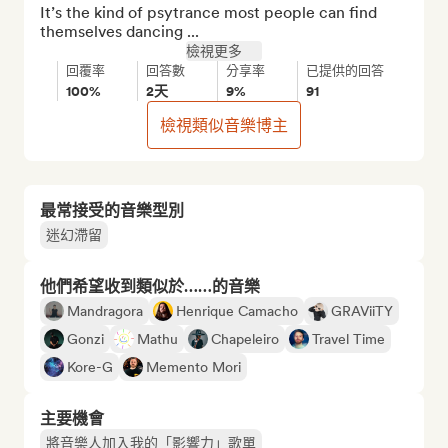
It’s the kind of psytrance most people can find 
themselves dancing ...
檢視更多
回覆率
回答數
分享率
已提供的回答
100%
2天
9%
91
檢視類似音樂博主
最常接受的音樂型別
迷幻滯留
他們希望收到類似於……的音樂
Mandragora
Henrique Camacho
GRAViiTY
Gonzi
Mathu
Chapeleiro
Travel Time
Kore-G
Memento Mori
主要機會
將音樂人加入我的「影響力」歌單