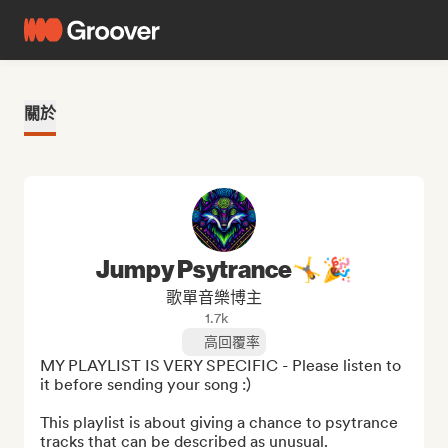
關於
Jumpy Psytrance🤸🎉
歌單音樂博主
1.7k
高回覆率
MY PLAYLIST IS VERY SPECIFIC - Please listen to 
it before sending your song :)

This playlist is about giving a chance to psytrance 
tracks that can be described as unusual.
