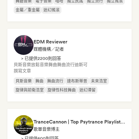
舞廳音樂
電子音樂
嘻哈
獨立民謠
獨立流行
獨立搖滾
金屬／重金屬
迷幻搖滾
EDM Reviewer
媒體機構／記者
> 已提供2200則回答
貝斯音樂
放鬆音樂
舞曲
舞曲流行
迪斯可
撰寫文章
貝斯音樂
舞曲
舞曲流行
達布斯蒂普
未來浩室
旋律與前衛浩室
旋律性科技舞曲
迷幻滯留
TranceCannon | Top Psytrance Playlists Worldwide
歌單音樂博主
> 已提供600則回答