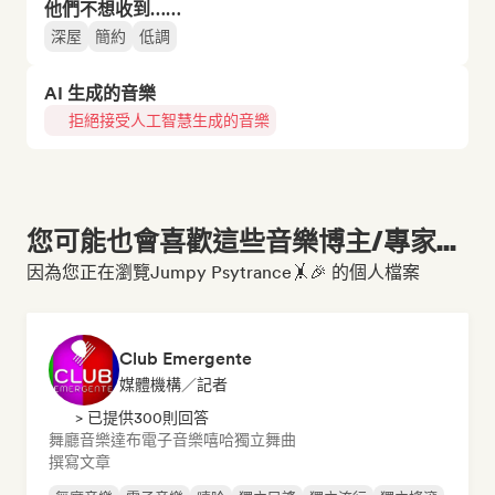
他們不想收到……
深屋
簡約
低調
AI 生成的音樂
拒絕接受人工智慧生成的音樂
您可能也會喜歡這些音樂博主/專家...
因為您正在瀏覽Jumpy Psytrance🤸🎉 的個人檔案
Club Emergente
媒體機構／記者
> 已提供300則回答
舞廳音樂
達布
電子音樂
嘻哈
獨立舞曲
撰寫文章