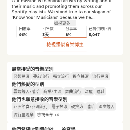
Our mission is to enable artists by writing about 
their music and promoting them across our 
Spotify playlists. We stand true to our slogan of 
'Know Your Musicians' because we he...
檢視更多
回覆率
回答數
分享率
已提供的回答
96%
3天
8%
5,047
檢視類似音樂博主
最常接受的音樂型別
另類搖滾
夢幻流行
獨立流行
獨立搖滾
流行搖滾
他們熱愛的型別
雲端饒舌/嘻哈
商業/主流
舞曲流行
深屋
瞪鞋
他們也願意接收的音樂型別
非洲節奏/非洲流行
電子搖滾
硬搖滾
嘻哈
國際饒舌
流行靈魂樂
檢視全部 +4
他們希望收到類似於……的音樂