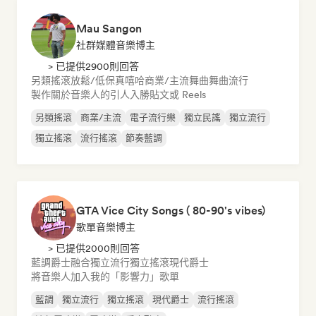
Mau Sangon
社群媒體音樂博主
> 已提供2900則回答
另類搖滾
放鬆/低保真嘻哈
商業/主流
舞曲
舞曲流行
製作關於音樂人的引人入勝貼文或 Reels
另類搖滾
商業/主流
電子流行樂
獨立民謠
獨立流行
獨立搖滾
流行搖滾
節奏藍調
GTA Vice City Songs ( 80-90's vibes)
歌單音樂博主
> 已提供2000則回答
藍調
爵士融合
獨立流行
獨立搖滾
現代爵士
將音樂人加入我的「影響力」歌單
藍調
獨立流行
獨立搖滾
現代爵士
流行搖滾