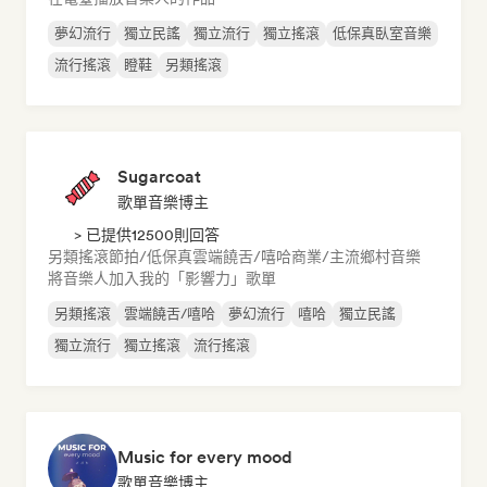
夢幻流行
獨立民謠
獨立流行
獨立搖滾
低保真臥室音樂
流行搖滾
瞪鞋
另類搖滾
Sugarcoat
歌單音樂博主
> 已提供12500則回答
另類搖滾
節拍/低保真
雲端饒舌/嘻哈
商業/主流
鄉村音樂
將音樂人加入我的「影響力」歌單
另類搖滾
雲端饒舌/嘻哈
夢幻流行
嘻哈
獨立民謠
獨立流行
獨立搖滾
流行搖滾
Music for every mood
歌單音樂博主