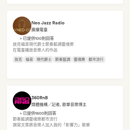
Neo Jazz Radio
廣播電臺
> 已提供100則回答
放克
福音
現代爵士
節奏藍調
靈魂樂
在電臺播放音樂人的作品
放克
福音
現代爵士
節奏藍調
靈魂樂
都市流行
360RnB
媒體機構／記者, 歌單音樂博主
> 已提供1600則回答
節奏藍調
靈魂樂
都市流行
撰寫文章
將音樂人加入我的「影響力」歌單