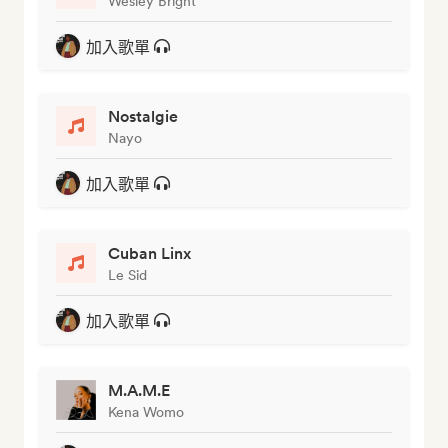
Wesley Bright
加入歌單
Nostalgie
Nayo
加入歌單
Cuban Linx
Le Sid
加入歌單
M.A.M.E
Kena Womo