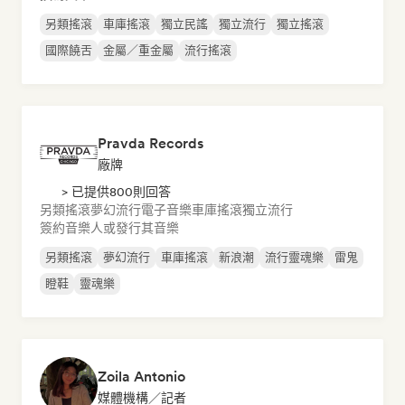
另類搖滾
車庫搖滾
獨立民謠
獨立流行
獨立搖滾
國際饒舌
金屬／重金屬
流行搖滾
Pravda Records
廠牌
> 已提供800則回答
另類搖滾
夢幻流行
電子音樂
車庫搖滾
獨立流行
簽約音樂人或發行其音樂
另類搖滾
夢幻流行
車庫搖滾
新浪潮
流行靈魂樂
雷鬼
瞪鞋
靈魂樂
Zoila Antonio
媒體機構／記者