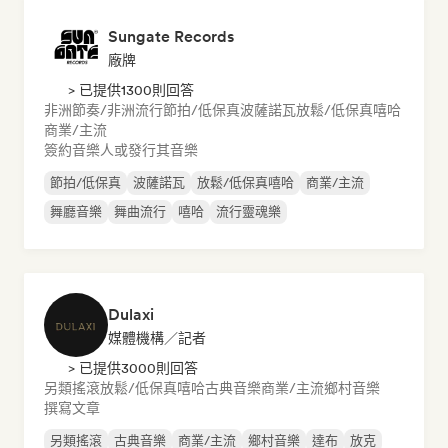
Sungate Records
廠牌
> 已提供1300則回答
非洲節奏/非洲流行
節拍/低保真
波薩諾瓦
放鬆/低保真嘻哈
商業/主流
簽約音樂人或發行其音樂
節拍/低保真
波薩諾瓦
放鬆/低保真嘻哈
商業/主流
舞廳音樂
舞曲流行
嘻哈
流行靈魂樂
Dulaxi
媒體機構／記者
> 已提供3000則回答
另類搖滾
放鬆/低保真嘻哈
古典音樂
商業/主流
鄉村音樂
撰寫文章
另類搖滾
古典音樂
商業/主流
鄉村音樂
達布
放克