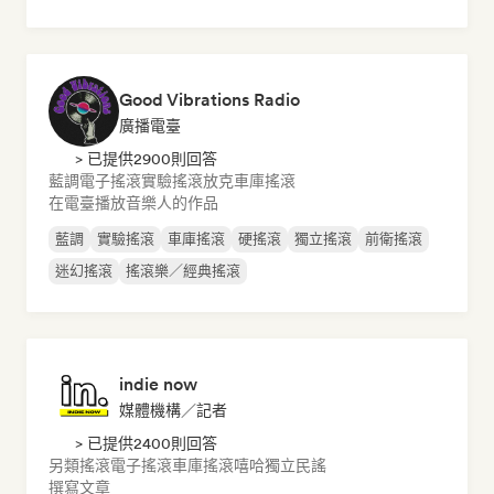
Good Vibrations Radio
廣播電臺
> 已提供2900則回答
藍調
電子搖滾
實驗搖滾
放克
車庫搖滾
在電臺播放音樂人的作品
藍調
實驗搖滾
車庫搖滾
硬搖滾
獨立搖滾
前衛搖滾
迷幻搖滾
搖滾樂／經典搖滾
indie now
媒體機構／記者
> 已提供2400則回答
另類搖滾
電子搖滾
車庫搖滾
嘻哈
獨立民謠
撰寫文章