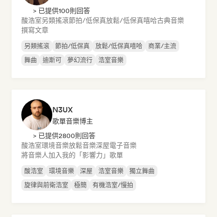
> 已提供100則回答
酸浩室
另類搖滾
節拍/低保真
放鬆/低保真嘻哈
古典音樂
撰寫文章
另類搖滾
節拍/低保真
放鬆/低保真嘻哈
商業/主流
舞曲
迪斯可
夢幻流行
浩室音樂
N3UX
歌單音樂博主
> 已提供2800則回答
酸浩室
環境音樂
放鬆音樂
深屋
電子音樂
將音樂人加入我的「影響力」歌單
酸浩室
環境音樂
深屋
浩室音樂
獨立舞曲
旋律與前衛浩室
極簡
有機浩室/慢拍