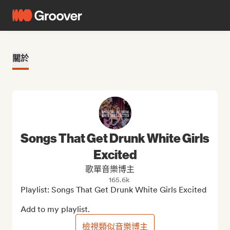
關於
Songs That Get Drunk White Girls
Excited
歌單音樂博主
165.6k
Playlist: Songs That Get Drunk White Girls Excited

Add to my playlist.
檢視類似音樂博主