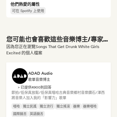
他們熱愛的屬性
可在 Spotify 上使用
您可能也會喜歡這些音樂博主/專家...
因為您正在瀏覽Songs That Get Drunk White Girls
Excited 的個人檔案
ADAD Audio
歌單音樂博主
> 已提供4900則回答
節拍/低保真
放鬆/低保真嘻哈
古典音樂
鄉村音樂
鑽石/澤西
將音樂人加入我的「影響力」歌單
嘻哈
獨立民謠
獨立流行
獨立搖滾
器樂
器樂嘻哈
國際饒舌
英語饒舌