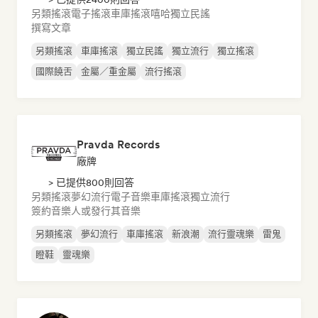
另類搖滾
電子搖滾
車庫搖滾
嘻哈
獨立民謠
撰寫文章
另類搖滾
車庫搖滾
獨立民謠
獨立流行
獨立搖滾
國際饒舌
金屬／重金屬
流行搖滾
Pravda Records
廠牌
> 已提供800則回答
另類搖滾
夢幻流行
電子音樂
車庫搖滾
獨立流行
簽約音樂人或發行其音樂
另類搖滾
夢幻流行
車庫搖滾
新浪潮
流行靈魂樂
雷鬼
瞪鞋
靈魂樂