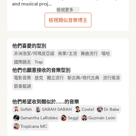
and musical proj...
檢視更多
檢視類似音樂博主
他們喜愛的型別
非洲浩室/阿瑪皮亞諾
商業/主流
舞曲流行
嘻哈
國際饒舌
Trap
他們也願意接收的音樂型別
電影音樂
放克
獨立流行
新古典/現代古典
流行搖滾
節奏藍調
他們希望收到類似於……的音樂
Sofish
SARAH SARAH
Costel
Dr Babe
Samantha LaRobles
Seggi
Guzmán León
Tropicana MC