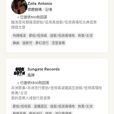
Zoila Antonio
媒體機構／記者
> 已提供100則回答
酸浩室
另類搖滾
節拍/低保真
放鬆/低保真嘻哈
古典音樂
撰寫文章
另類搖滾
節拍/低保真
放鬆/低保真嘻哈
商業/主流
舞曲
迪斯可
夢幻流行
浩室音樂
Sungate Records
廠牌
> 已提供1300則回答
非洲節奏/非洲流行
節拍/低保真
波薩諾瓦
放鬆/低保真嘻哈
商業/主流
簽約音樂人或發行其音樂
節拍/低保真
波薩諾瓦
放鬆/低保真嘻哈
商業/主流
舞廳音樂
舞曲流行
嘻哈
流行靈魂樂