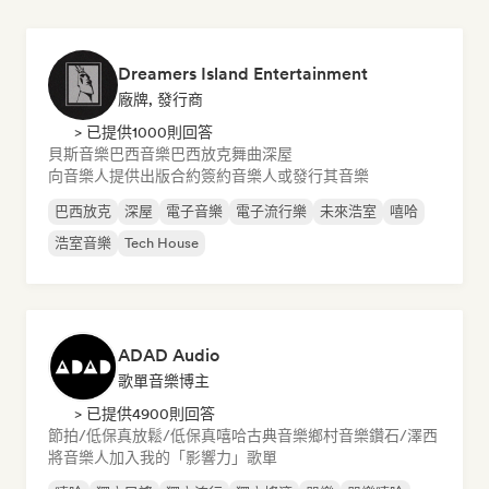
Dreamers Island Entertainment
廠牌, 發行商
> 已提供1000則回答
貝斯音樂
巴西音樂
巴西放克
舞曲
深屋
向音樂人提供出版合約
簽約音樂人或發行其音樂
巴西放克
深屋
電子音樂
電子流行樂
未來浩室
嘻哈
浩室音樂
Tech House
ADAD Audio
歌單音樂博主
> 已提供4900則回答
節拍/低保真
放鬆/低保真嘻哈
古典音樂
鄉村音樂
鑽石/澤西
將音樂人加入我的「影響力」歌單