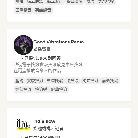
嘻哈
獨立民謠
獨立流行
獨立搖滾
器樂
器樂嘻哈
國際饒舌
英語饒舌
Good Vibrations Radio
廣播電臺
> 已提供2900則回答
藍調
電子搖滾
實驗搖滾
放克
車庫搖滾
在電臺播放音樂人的作品
藍調
實驗搖滾
車庫搖滾
硬搖滾
獨立搖滾
前衛搖滾
迷幻搖滾
搖滾樂／經典搖滾
indie now
媒體機構／記者
> 已提供2400則回答