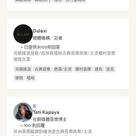
Dulaxi
媒體機構／記者
> 已提供3000則回答
另類搖滾
放鬆/低保真嘻哈
古典音樂
商業/主流
鄉村音樂
撰寫文章
另類搖滾
古典音樂
商業/主流
鄉村音樂
達布
放克
硬核
嘻哈
新
Tati Kapaya
社群媒體音樂博主
< 100 則回覆
非洲音樂
藍調
舒緩浩室
古典音樂
商業/主流