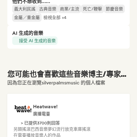
他們不想收到……
義大利民謠
古典音樂
商業/主流
死亡/鞭擊
節慶音樂
金屬／重金屬
檢視全部 +4
AI 生成的音樂
接受 AI 生成的音樂
您可能也會喜歡這些音樂博主/專家...
因為您正在瀏覽silverpalmsmusic 的個人檔案
Heatwave!
廣播電臺
> 已提供3700則回答
另類搖滾
巴西音樂
夢幻流行
放克
車庫搖滾
在電臺播放音樂人的作品