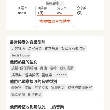
檢視更多
回覆率
回答數
分享率
分享數
100%
2天
6%
1天
檢視類似音樂博主
最常接受的音樂型別
另類搖滾
浩室音樂
獨立搖滾
旋律與前衛浩室
Tech House
他們熱愛的型別
放鬆/低保真嘻哈
舞曲
嘻哈
迷幻搖滾
搖滾樂／經典搖滾
靈魂樂
Techno
他們也願意接收的音樂型別
酸浩室
深屋
電子搖擺
實驗搖滾
旋律與前衛浩室
節奏藍調
衝浪搖滾
他們希望收到類似於……的音樂