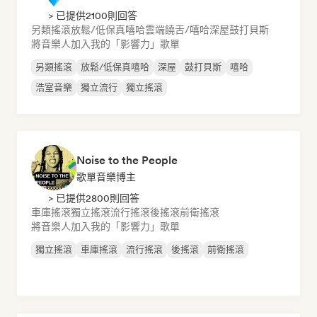
> 已提供2100則回答
另類搖滾
放鬆/低保真嘻哈
雲端饒舌/嘻哈
深屋
鼓打貝斯
將音樂人加入我的「影響力」歌單
另類搖滾
放鬆/低保真嘻哈
深屋
鼓打貝斯
嘻哈
浩室音樂
獨立流行
獨立搖滾
Noise to the People
歌單音樂博主
> 已提供2800則回答
車庫搖滾
獨立搖滾
流行搖滾
後搖滾
前衛搖滾
將音樂人加入我的「影響力」歌單
獨立搖滾
車庫搖滾
流行搖滾
後搖滾
前衛搖滾