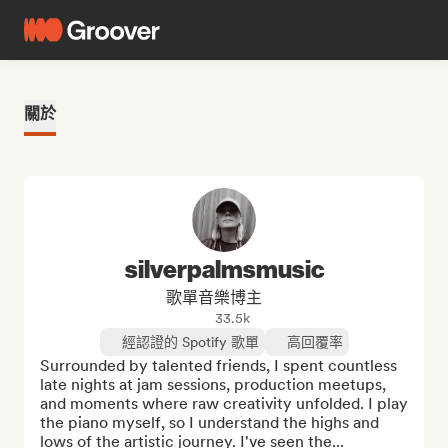
關於
silverpalmsmusic
歌單音樂博主
33.5k
經認證的 Spotify 歌單
高回覆率
Surrounded by talented friends, I spent countless 
late nights at jam sessions, production meetups, 
and moments where raw creativity unfolded. I play 
the piano myself, so I understand the highs and 
lows of the artistic journey. I've seen the...