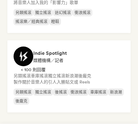
將音樂人加入我的「影響力」歌單
另類搖滾
獨立搖滾
迷幻搖滾
衝浪搖滾
搖滾樂／經典搖滾
瞪鞋
Indie Spotlight
媒體機構／記者
< 100 則回覆
另類搖滾
車庫搖滾
獨立搖滾
新浪潮
後龐克
製作關於音樂人的引人入勝貼文或 Reels
另類搖滾
獨立搖滾
後搖滾
衝浪搖滾
車庫搖滾
新浪潮
後龐克