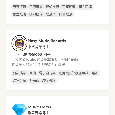
另類搖滾
巴西音樂
夢幻流行
車庫搖滾
獨立民謠
獨立搖滾
迷幻搖滾
搖滾樂／經典搖滾
Nosy Music Records
歌單音樂博主
> 已提供6900則回答
另類搖滾
藍調
放鬆音樂
雲端饒舌/嘻哈
舞曲
將音樂人加入我的「影響力」歌單
另類搖滾
舞曲
電子流行樂
硬舞/硬核/硬派風格
嘻哈
浩室音樂
Phonk
流行搖滾
Music Gems
歌單音樂博主