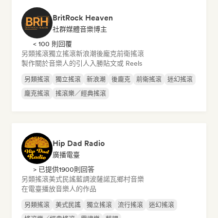
BritRock Heaven
社群媒體音樂博主
< 100 則回覆
另類搖滾
獨立搖滾
新浪潮
後龐克
前衛搖滾
製作關於音樂人的引人入勝貼文或 Reels
另類搖滾
獨立搖滾
新浪潮
後龐克
前衛搖滾
迷幻搖滾
龐克搖滾
搖滾樂／經典搖滾
Hip Dad Radio
廣播電臺
> 已提供1900則回答
另類搖滾
美式民謠
藍調
波薩諾瓦
鄉村音樂
在電臺播放音樂人的作品
另類搖滾
美式民謠
獨立搖滾
流行搖滾
迷幻搖滾