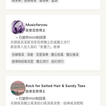
搖滾樂／經典搖滾
靈魂樂
藍調
Musicforyou
歌單音樂博主
> 已提供1000則回答
另類搖滾
深屋
浩室音樂
獨立民謠
獨立流行
將音樂人加入我的「影響力」歌單
另類搖滾
深屋
浩室音樂
獨立民謠
獨立搖滾
旋律與前衛浩室
獨立流行
迷幻流行
Rock for Salted Hair & Sandy Toes
歌單音樂博主
> 已提供1700則回答
另類搖滾
獨立搖滾
迷幻搖滾
搖滾樂／經典搖滾
瞪鞋