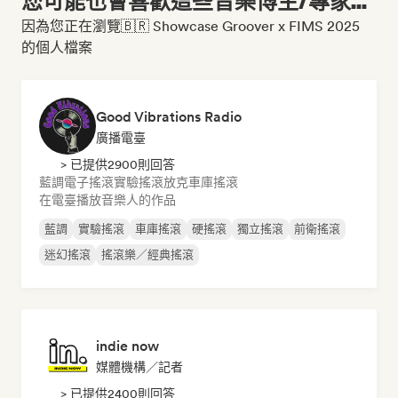
您可能也會喜歡這些音樂博主/專家...
因為您正在瀏覽🇧🇷 Showcase Groover x FIMS 2025
的個人檔案
Good Vibrations Radio
廣播電臺
> 已提供2900則回答
藍調
電子搖滾
實驗搖滾
放克
車庫搖滾
在電臺播放音樂人的作品
藍調
實驗搖滾
車庫搖滾
硬搖滾
獨立搖滾
前衛搖滾
迷幻搖滾
搖滾樂／經典搖滾
indie now
媒體機構／記者
> 已提供2400則回答