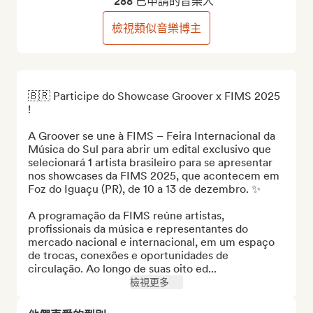
288 已申請的音樂人
檢視類似音樂博主
🇧🇷 Participe do Showcase Groover x FIMS 2025 
!

A Groover se une à FIMS – Feira Internacional da 
Música do Sul para abrir um edital exclusivo que 
selecionará 1 artista brasileiro para se apresentar 
nos showcases da FIMS 2025, que acontecem em 
Foz do Iguaçu (PR), de 10 a 13 de dezembro. ✨

A programação da FIMS reúne artistas, 
profissionais da música e representantes do 
mercado nacional e internacional, em um espaço 
de trocas, conexões e oportunidades de 
circulação. Ao longo de suas oito ed...
檢視更多