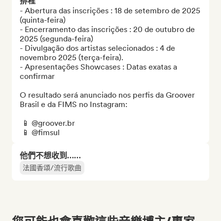
排程
- Abertura das inscrições : 18 de setembro de 2025 
(quinta-feira)

- Encerramento das inscrições : 20 de outubro de 
2025 (segunda-feira)

- Divulgação dos artistas selecionados : 4 de 
novembro 2025 (terça-feira).

- Apresentações Showcases : Datas exatas a 
confirmar 

O resultado será anunciado nos perfis da Groover 
Brasil e da FIMS no Instagram:

 📱 @groover.br

 📱 @fimsul
他們不想收到……
法國香頌/流行歌曲