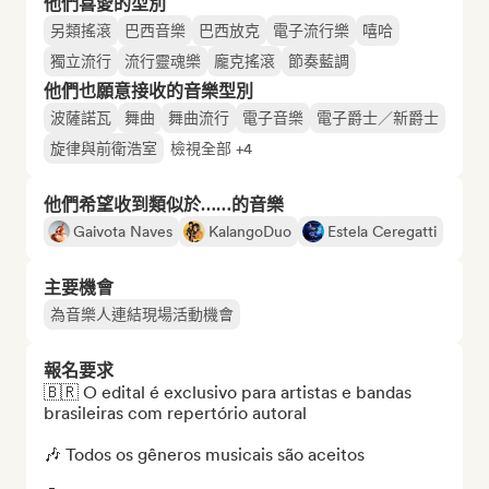
他們喜愛的型別
另類搖滾
巴西音樂
巴西放克
電子流行樂
嘻哈
獨立流行
流行靈魂樂
龐克搖滾
節奏藍調
他們也願意接收的音樂型別
波薩諾瓦
舞曲
舞曲流行
電子音樂
電子爵士／新爵士
旋律與前衛浩室
檢視全部 +4
他們希望收到類似於……的音樂
Gaivota Naves
KalangoDuo
Estela Ceregatti
主要機會
為音樂人連結現場活動機會
報名要求
🇧🇷 O edital é exclusivo para artistas e bandas 
brasileiras com repertório autoral

🎶 Todos os gêneros musicais são aceitos
