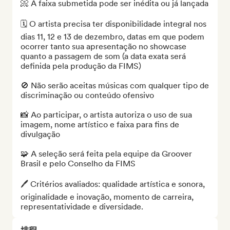
📀 A faixa submetida pode ser inédita ou já lançada

🗓️ O artista precisa ter disponibilidade integral nos 
dias 11, 12 e 13 de dezembro, datas em que podem 
ocorrer tanto sua apresentação no showcase 
quanto a passagem de som (a data exata será 
definida pela produção da FIMS)

🚫 Não serão aceitas músicas com qualquer tipo de 
discriminação ou conteúdo ofensivo

📸 Ao participar, o artista autoriza o uso de sua 
imagem, nome artístico e faixa para fins de 
divulgação

🧩 A seleção será feita pela equipe da Groover 
Brasil e pelo Conselho da FIMS

🖊️ Critérios avaliados: qualidade artística e sonora, 
originalidade e inovação, momento de carreira, 
representatividade e diversidade.