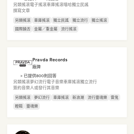
另類搖滾
電子搖滾
車庫搖滾
嘻哈
獨立民謠
撰寫文章
另類搖滾
車庫搖滾
獨立民謠
獨立流行
獨立搖滾
國際饒舌
金屬／重金屬
流行搖滾
Pravda Records
廠牌
> 已提供800則回答
另類搖滾
夢幻流行
電子音樂
車庫搖滾
獨立流行
簽約音樂人或發行其音樂
另類搖滾
夢幻流行
車庫搖滾
新浪潮
流行靈魂樂
雷鬼
瞪鞋
靈魂樂