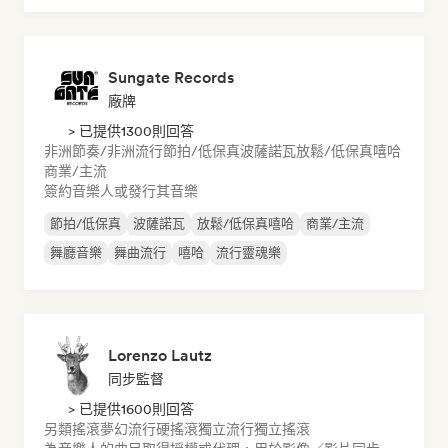
Sungate Records
廠牌
> 已提供1300則回答
非洲節奏/非洲流行
節拍/低保真
波薩諾瓦
放鬆/低保真嘻哈
商業/主流
簽約音樂人或發行其音樂
節拍/低保真
波薩諾瓦
放鬆/低保真嘻哈
商業/主流
舞廳音樂
舞曲流行
嘻哈
流行靈魂樂
Lorenzo Lautz
同步監督
> 已提供1600則回答
另類搖滾
夢幻流行
硬搖滾
獨立流行
獨立搖滾