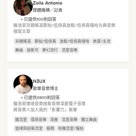
Zoila Antonio
媒體機構／記者
> 已提供100則回答
酸浩室
另類搖滾
節拍/低保真
放鬆/低保真嘻哈
古典音樂
撰寫文章
另類搖滾
節拍/低保真
放鬆/低保真嘻哈
商業/主流
舞曲
迪斯可
夢幻流行
浩室音樂
N3UX
歌單音樂博主
> 已提供2800則回答
酸浩室
環境音樂
放鬆音樂
深屋
電子音樂
將音樂人加入我的「影響力」歌單
酸浩室
環境音樂
深屋
浩室音樂
獨立舞曲
旋律與前衛浩室
極簡
有機浩室/慢拍