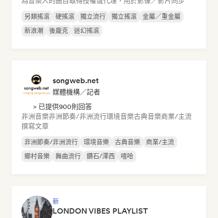
為音樂人的曲目取得授權或代理，用於影像／影片同步
另類搖滾
硬搖滾
獨立流行
獨立搖滾
金屬／重金屬
新浪潮
後龐克
迷幻搖滾
songweb.net
媒體機構／記者
> 已提供900則回答
非洲音樂
非洲節奏/非洲流行
環境音樂
古典音樂
商業/主流
撰寫文章
非洲節奏/非洲流行
環境音樂
古典音樂
商業/主流
鄉村音樂
舞曲流行
鑽石/澤西
嘻哈
新
LONDON VIBES PLAYLIST