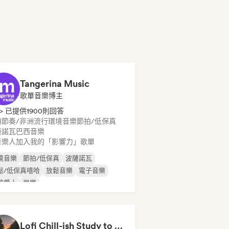
Tangerina Music
歌單音樂博主
> 已提供1900則回答
洲節奏/非洲流行
環境音樂
節拍/低保真
薩諾瓦
巴西音樂
音樂人加入我的「影響力」歌單
境音樂
節拍/低保真
波薩諾瓦
鬆/低保真嘻哈
放鬆音樂
電子音樂
驗爵士
器樂
Lofi Chill-ish Study to Beats Playlist