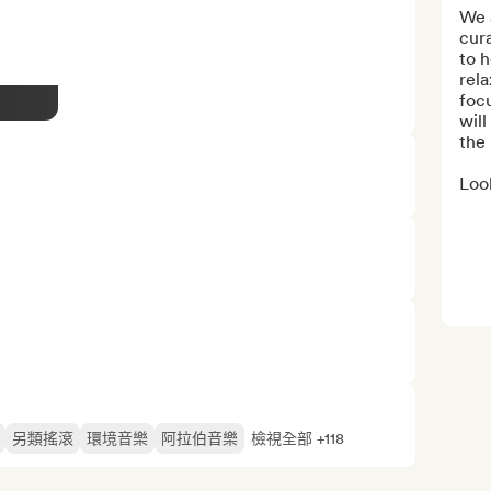
We a
cura
to h
rel
focu
will
the 
Look
另類搖滾
環境音樂
阿拉伯音樂
檢視全部 +118