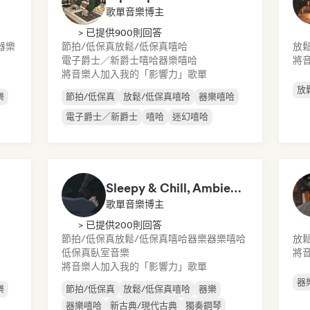
歌單音樂博主
> 已提供900則回答
器樂
節拍/低保真
放鬆/低保真嘻哈
放
電子爵士／新爵士
嘻哈
器樂嘻哈
將
將音樂人加入我的「影響力」歌單
放
樂
節拍/低保真
放鬆/低保真嘻哈
器樂嘻哈
電子爵士／新爵士
嘻哈
迷幻嘻哈
Sleepy & Chill, Ambient Dreams
歌單音樂博主
> 已提供200則回答
節拍/低保真
放鬆/低保真嘻哈
器樂
器樂嘻哈
放
低保真臥室音樂
將
將音樂人加入我的「影響力」歌單
器
樂
節拍/低保真
放鬆/低保真嘻哈
器樂
器樂嘻哈
新古典/現代古典
獨奏鋼琴