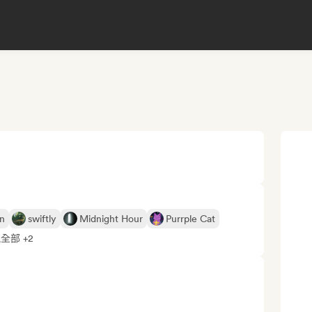
n
swiftly
Midnight Hour
Purrple Cat
全部 +2