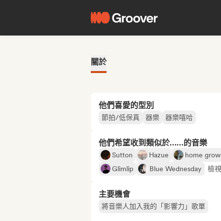
關於
他們喜愛的型別
節拍/低保真
器樂
器樂嘻哈
他們希望收到類似於……的音樂
Sutton
Hazue
home grow
Glimlip
Blue Wednesday
檢視
主要機會
將音樂人加入我的「影響力」歌單