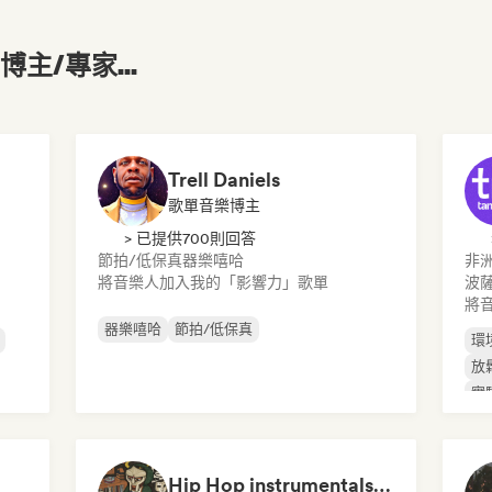
主/專家...
Trell Daniels
歌單音樂博主
> 已提供700則回答
節拍/低保真
器樂嘻哈
非
將音樂人加入我的「影響力」歌單
波
將
器樂嘻哈
節拍/低保真
環
放
實
Hip Hop instrumentals - Underground boombap & Lo Fi Hip Hop (by Snaap)