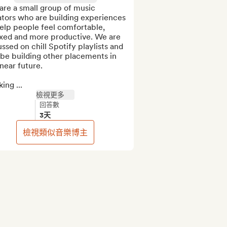
re a small group of music 
tors who are building experiences 
elp people feel comfortable, 
axed and more productive. We are 
ssed on chill Spotify playlists and 
 be building other placements in 
near future.

ing ...
檢視更多
回答數
3天
檢視類似音樂博主