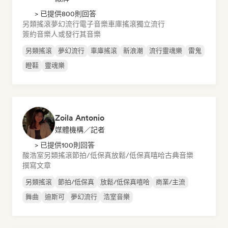
> 已提供800則回答
另類搖滾
夢幻流行
電子音樂
車庫搖滾
獨立流行
簽約音樂人或發行其音樂
另類搖滾
夢幻流行
車庫搖滾
新浪潮
流行靈魂樂
雷鬼
瞪鞋
靈魂樂
Zoila Antonio
媒體機構／記者
> 已提供100則回答
酸浩室
另類搖滾
節拍/低保真
放鬆/低保真嘻哈
古典音樂
撰寫文章
另類搖滾
節拍/低保真
放鬆/低保真嘻哈
商業/主流
舞曲
迪斯可
夢幻流行
浩室音樂