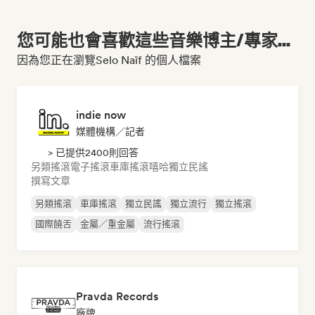
您可能也會喜歡這些音樂博主/專家...
因為您正在瀏覽Selo Naïf 的個人檔案
indie now
媒體機構／記者
> 已提供2400則回答
另類搖滾
電子搖滾
車庫搖滾
嘻哈
獨立民謠
撰寫文章
另類搖滾
車庫搖滾
獨立民謠
獨立流行
獨立搖滾
國際饒舌
金屬／重金屬
流行搖滾
Pravda Records
廠牌