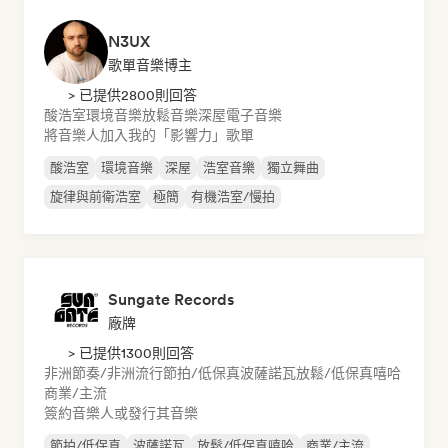
N3UX
歌單音樂博主
> 已提供2800則回答
酸浩室
環境音樂
放鬆音樂
深屋
電子音樂
將音樂人加入我的「影響力」歌單
酸浩室
環境音樂
深屋
浩室音樂
獨立舞曲
旋律與前衛浩室
極簡
有機浩室/慢拍
Sungate Records
廠牌
> 已提供1300則回答
非洲節奏/非洲流行
節拍/低保真
波薩諾瓦
放鬆/低保真嘻哈
商業/主流
簽約音樂人或發行其音樂
節拍/低保真
波薩諾瓦
放鬆/低保真嘻哈
商業/主流