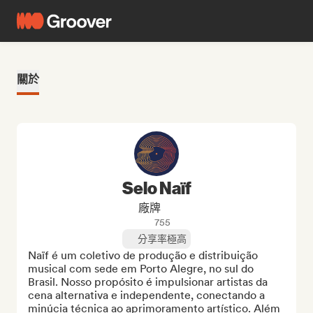
關於
Selo Naïf
廠牌
755
分享率極高
Naïf é um coletivo de produção e distribuição 
musical com sede em Porto Alegre, no sul do 
Brasil. Nosso propósito é impulsionar artistas da 
cena alternativa e independente, conectando a 
minúcia técnica ao aprimoramento artístico. Além 