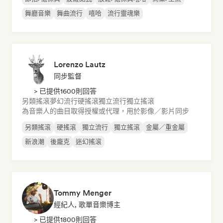
舞廳音樂
舞曲流行
嘻哈
流行靈魂樂
Lorenzo Lautz
同步監督
> 已提供1600則回答
另類搖滾
夢幻流行
硬搖滾
獨立流行
獨立搖滾
為音樂人的曲目取得授權或代理，用於影像／影片同步
另類搖滾
硬搖滾
獨立流行
獨立搖滾
金屬／重金屬
新浪潮
後龐克
迷幻搖滾
Tommy Menger
經紀人, 歌單音樂博主
> 已提供1800則回答