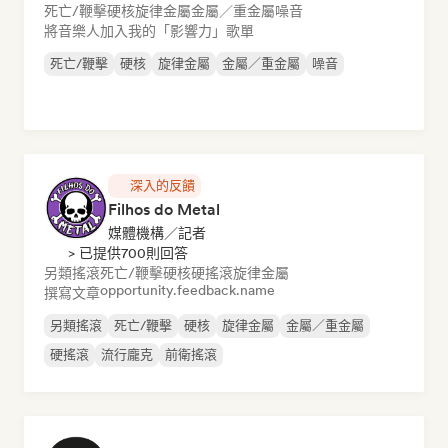
死亡/鞭擊
硬核
旋律金屬
金屬／重金屬
噪音
將音樂人加入我的「影響力」歌單
死亡/鞭擊
硬核
旋律金屬
金屬／重金屬
噪音
深入的反饋
Filhos do Metal
媒體機構／記者
> 已提供700則回答
另類搖滾
死亡/鞭擊
硬核
硬搖滾
旋律金屬
opportunity.feedback.name
撰寫文章
另類搖滾
死亡/鞭擊
硬核
旋律金屬
金屬／重金屬
硬搖滾
流行龐克
前衛搖滾