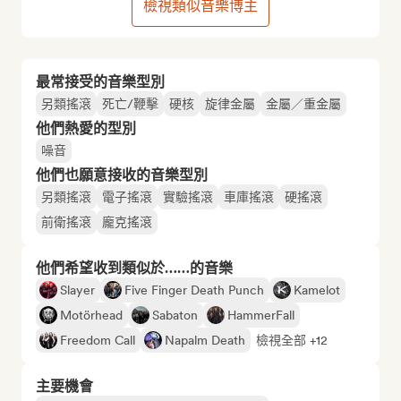
檢視類似音樂博主
最常接受的音樂型別
另類搖滾
死亡/鞭擊
硬核
旋律金屬
金屬／重金屬
他們熱愛的型別
噪音
他們也願意接收的音樂型別
另類搖滾
電子搖滾
實驗搖滾
車庫搖滾
硬搖滾
前衛搖滾
龐克搖滾
他們希望收到類似於……的音樂
Slayer
Five Finger Death Punch
Kamelot
Motörhead
Sabaton
HammerFall
Freedom Call
Napalm Death
檢視全部 +12
主要機會