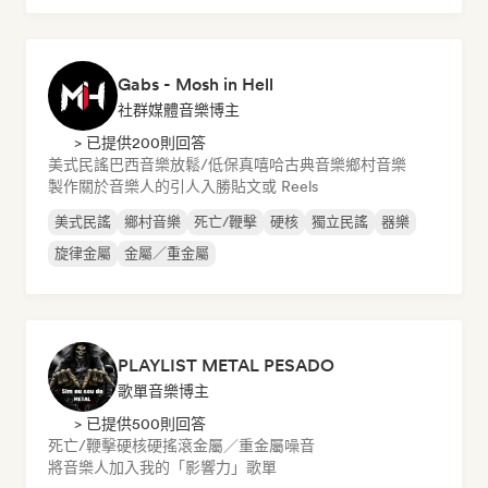
Gabs - Mosh in Hell
社群媒體音樂博主
> 已提供200則回答
美式民謠
巴西音樂
放鬆/低保真嘻哈
古典音樂
鄉村音樂
製作關於音樂人的引人入勝貼文或 Reels
美式民謠
鄉村音樂
死亡/鞭擊
硬核
獨立民謠
器樂
旋律金屬
金屬／重金屬
PLAYLIST METAL PESADO
歌單音樂博主
> 已提供500則回答
死亡/鞭擊
硬核
硬搖滾
金屬／重金屬
噪音
將音樂人加入我的「影響力」歌單