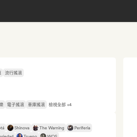
滾
流行搖滾
樂
電子搖滾
車庫搖滾
檢視全部 +4
tá
Shinova
The Warning
Periferia
ansiedad
Trueno
WOS