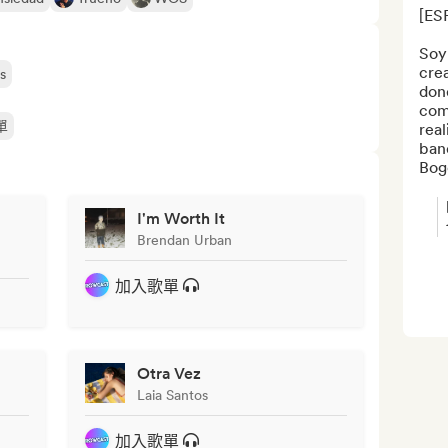
[ESP
Soy
cre
s
dond
comp
單
real
ban
Bogo
I'm Worth It
Brendan Urban
加入歌單
Otra Vez
Laia Santos
加入歌單