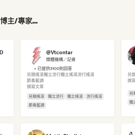
主/專家...
LD
@Vtcontar
媒體機構／記者
> 已提供3100則回答
另類搖滾
獨立流行
獨立搖滾
流行搖滾
另
節奏藍調
撰
撰寫文章
另
另類搖滾
獨立流行
獨立搖滾
流行搖滾
獨
節奏藍調