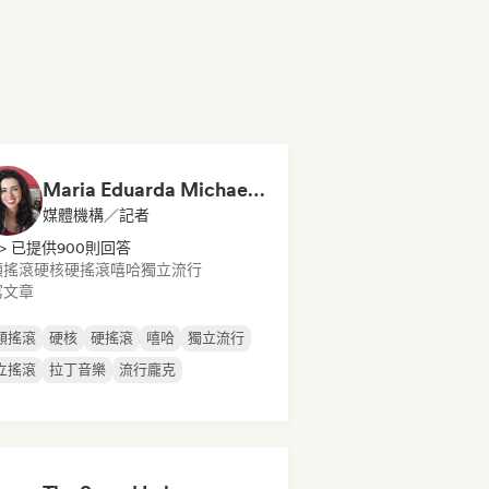
Maria Eduarda Michael | Red Behavior
媒體機構／記者
> 已提供900則回答
類搖滾
硬核
硬搖滾
嘻哈
獨立流行
寫文章
類搖滾
硬核
硬搖滾
嘻哈
獨立流行
立搖滾
拉丁音樂
流行龐克