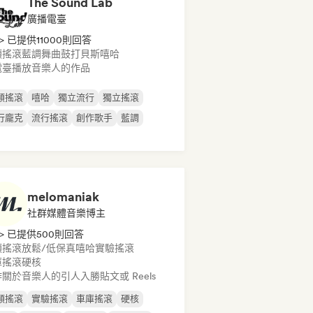
The Sound Lab
廣播電臺
> 已提供11000則回答
類搖滾
藍調
舞曲
鼓打貝斯
嘻哈
電臺播放音樂人的作品
類搖滾
嘻哈
獨立流行
獨立搖滾
行龐克
流行搖滾
創作歌手
藍調
melomaniak
社群媒體音樂博主
> 已提供500則回答
類搖滾
放鬆/低保真嘻哈
實驗搖滾
庫搖滾
硬核
關於音樂人的引人入勝貼文或 Reels
類搖滾
實驗搖滾
車庫搖滾
硬核