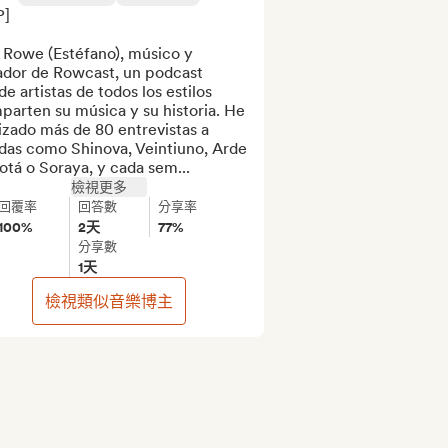
]

 Rowe (Estéfano), músico y 
ador de Rowcast, un podcast 
e artistas de todos los estilos 
arten su música y su historia. He 
izado más de 80 entrevistas a 
das como Shinova, Veintiuno, Arde 
tá o Soraya, y cada sem...
檢視更多
回覆率
回答數
分享率
100%
2天
77%
分享數
1天
檢視類似音樂博主