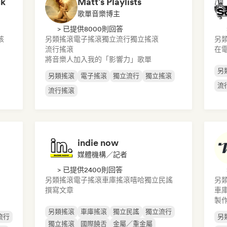
ck
Matt's Playlists
歌單音樂博主
> 已提供8000則回答
核
另類搖滾
電子搖滾
獨立流行
獨立搖滾
另
流行搖滾
在
將音樂人加入我的「影響力」歌單
另
另類搖滾
電子搖滾
獨立流行
獨立搖滾
流
流行搖滾
indie now
媒體機構／記者
> 已提供2400則回答
另類搖滾
電子搖滾
車庫搖滾
嘻哈
獨立民謠
另
撰寫文章
車
製作
另類搖滾
車庫搖滾
獨立民謠
獨立流行
流行
另
獨立搖滾
國際饒舌
金屬／重金屬