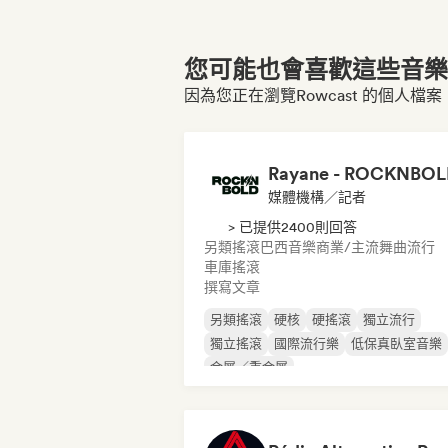
您可能也會喜歡這些音樂博
因為您正在瀏覽Rowcast 的個人檔案
Rayane - ROCKNBO
媒體機構／記者
> 已提供2400則回答
另類搖滾
巴西音樂
商業/主流
舞曲流行
車庫搖滾
撰寫文章
另類搖滾
硬核
硬搖滾
獨立流行
獨立搖滾
國際流行樂
低保真臥室音樂
金屬／重金屬