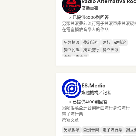
Rádio Alternativa Ro
廣播電臺
> 已提供6000則回答
另類搖滾
夢幻流行
電子搖滾
車庫搖滾
硬
在電臺播放音樂人的作品
另類搖滾
夢幻流行
硬核
硬搖滾
獨立民謠
獨立流行
獨立搖滾
金屬／重金屬
ES.Medio
媒體機構／記者
> 已提供4100則回答
另類搖滾
亞洲音樂
舞曲流行
夢幻流行
電子流行樂
撰寫文章
另類搖滾
亞洲音樂
電子流行樂
獨立