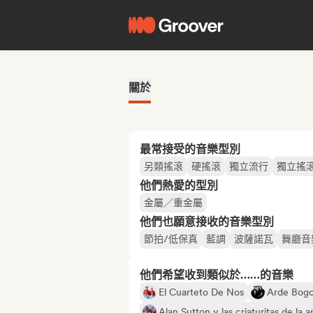
關於
最常接受的音樂型別
另類搖滾
硬搖滾
獨立流行
獨立搖
他們熱愛的型別
金屬／重金屬
他們也願意接收的音樂型別
節拍/低保真
藍調
波薩諾瓦
舞廳音
他們希望收到類似於……的音樂
El Cuarteto De Nos
Arde Bogo
Alan Sutton y las criaturitas de la 