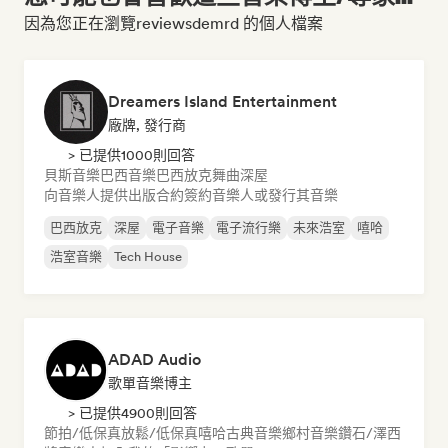
因為您正在瀏覽reviewsdemrd 的個人檔案
Dreamers Island Entertainment
廠牌, 發行商
> 已提供1000則回答
貝斯音樂
巴西音樂
巴西放克
舞曲
深屋
向音樂人提供出版合約
簽約音樂人或發行其音樂
巴西放克
深屋
電子音樂
電子流行樂
未來浩室
嘻哈
浩室音樂
Tech House
ADAD Audio
歌單音樂博主
> 已提供4900則回答
節拍/低保真
放鬆/低保真嘻哈
古典音樂
鄉村音樂
鑽石/澤西