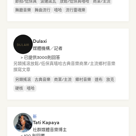
節拍/低保真
波薩諾瓦
放鬆/低保真嘻哈
商業/主流
舞廳音樂
舞曲流行
嘻哈
流行靈魂樂
Dulaxi
媒體機構／記者
> 已提供3000則回答
另類搖滾
放鬆/低保真嘻哈
古典音樂
商業/主流
鄉村音樂
撰寫文章
另類搖滾
古典音樂
商業/主流
鄉村音樂
達布
放克
硬核
嘻哈
新
Tati Kapaya
社群媒體音樂博主
< 100 則回覆