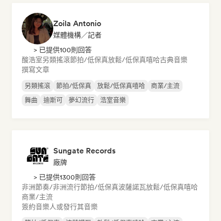
Zoila Antonio
媒體機構／記者
> 已提供100則回答
酸浩室
另類搖滾
節拍/低保真
放鬆/低保真嘻哈
古典音樂
撰寫文章
另類搖滾
節拍/低保真
放鬆/低保真嘻哈
商業/主流
舞曲
迪斯可
夢幻流行
浩室音樂
Sungate Records
廠牌
> 已提供1300則回答
非洲節奏/非洲流行
節拍/低保真
波薩諾瓦
放鬆/低保真嘻哈
商業/主流
簽約音樂人或發行其音樂