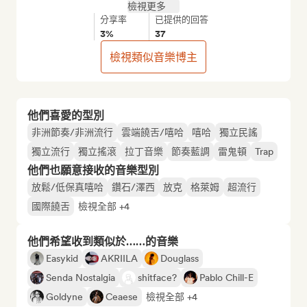
檢視更多
分享率
已提供的回答
3%
37
檢視類似音樂博主
他們喜愛的型別
非洲節奏/非洲流行
雲端饒舌/嘻哈
嘻哈
獨立民謠
獨立流行
獨立搖滾
拉丁音樂
節奏藍調
雷鬼頓
Trap
他們也願意接收的音樂型別
放鬆/低保真嘻哈
鑽石/澤西
放克
格萊姆
超流行
國際饒舌
檢視全部 +4
他們希望收到類似於……的音樂
Easykid
AKRIILA
Douglass
Senda Nostalgia
shitface?
Pablo Chill-E
Goldyne
Ceaese
檢視全部 +4