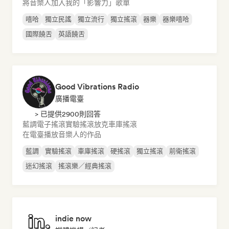
將音樂人加入我的「影響力」歌單
嘻哈
獨立民謠
獨立流行
獨立搖滾
器樂
器樂嘻哈
國際饒舌
英語饒舌
Good Vibrations Radio
廣播電臺
> 已提供2900則回答
藍調
電子搖滾
實驗搖滾
放克
車庫搖滾
在電臺播放音樂人的作品
藍調
實驗搖滾
車庫搖滾
硬搖滾
獨立搖滾
前衛搖滾
迷幻搖滾
搖滾樂／經典搖滾
indie now