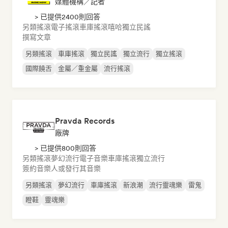
媒體機構／記者
> 已提供2400則回答
另類搖滾
電子搖滾
車庫搖滾
嘻哈
獨立民謠
撰寫文章
另類搖滾
車庫搖滾
獨立民謠
獨立流行
獨立搖滾
國際饒舌
金屬／重金屬
流行搖滾
Pravda Records
廠牌
> 已提供800則回答
另類搖滾
夢幻流行
電子音樂
車庫搖滾
獨立流行
簽約音樂人或發行其音樂
另類搖滾
夢幻流行
車庫搖滾
新浪潮
流行靈魂樂
雷鬼
瞪鞋
靈魂樂