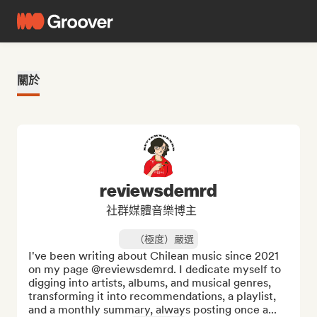
關於
reviewsdemrd
社群媒體音樂博主
（極度）嚴選
I've been writing about Chilean music since 2021 
on my page @reviewsdemrd. I dedicate myself to 
digging into artists, albums, and musical genres, 
transforming it into recommendations, a playlist, 
and a monthly summary, always posting once a...