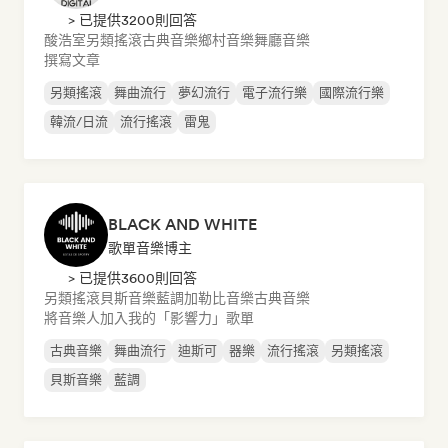
> 已提供3200則回答
酸浩室
另類搖滾
古典音樂
鄉村音樂
舞廳音樂
撰寫文章
另類搖滾
舞曲流行
夢幻流行
電子流行樂
國際流行樂
韓流/日流
流行搖滾
雷鬼
BLACK AND WHITE
歌單音樂博主
> 已提供3600則回答
另類搖滾
貝斯音樂
藍調
加勒比音樂
古典音樂
將音樂人加入我的「影響力」歌單
古典音樂
舞曲流行
迪斯可
器樂
流行搖滾
另類搖滾
貝斯音樂
藍調