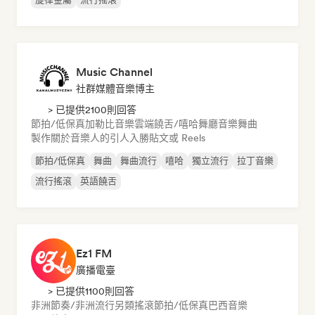
Music Channel
社群媒體音樂博主
> 已提供2100則回答
節拍/低保真
加勒比音樂
雲端饒舌/嘻哈
舞廳音樂
舞曲
製作關於音樂人的引人入勝貼文或 Reels
節拍/低保真
舞曲
舞曲流行
嘻哈
獨立流行
拉丁音樂
流行搖滾
英語饒舌
Ez1 FM
廣播電臺
> 已提供1100則回答
非洲節奏/非洲流行
另類搖滾
節拍/低保真
巴西音樂