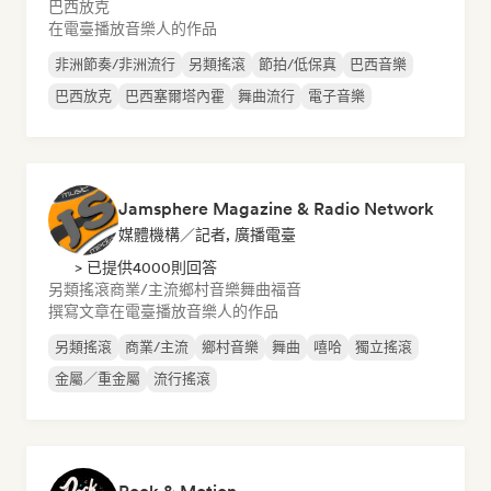
巴西放克
在電臺播放音樂人的作品
非洲節奏/非洲流行
另類搖滾
節拍/低保真
巴西音樂
巴西放克
巴西塞爾塔內霍
舞曲流行
電子音樂
Jamsphere Magazine & Radio Network
媒體機構／記者, 廣播電臺
> 已提供4000則回答
另類搖滾
商業/主流
鄉村音樂
舞曲
福音
撰寫文章
在電臺播放音樂人的作品
另類搖滾
商業/主流
鄉村音樂
舞曲
嘻哈
獨立搖滾
金屬／重金屬
流行搖滾