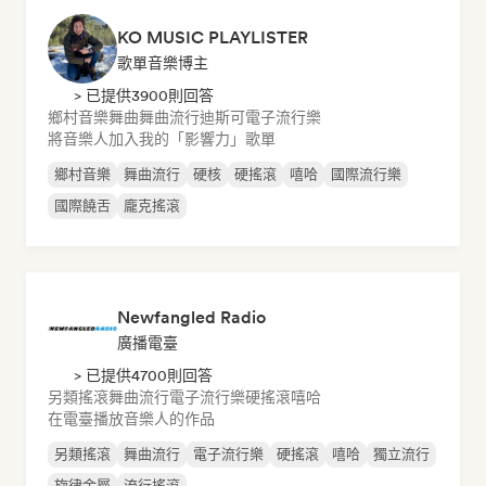
KO MUSIC PLAYLISTER
歌單音樂博主
> 已提供3900則回答
鄉村音樂
舞曲
舞曲流行
迪斯可
電子流行樂
將音樂人加入我的「影響力」歌單
鄉村音樂
舞曲流行
硬核
硬搖滾
嘻哈
國際流行樂
國際饒舌
龐克搖滾
Newfangled Radio
廣播電臺
> 已提供4700則回答
另類搖滾
舞曲流行
電子流行樂
硬搖滾
嘻哈
在電臺播放音樂人的作品
另類搖滾
舞曲流行
電子流行樂
硬搖滾
嘻哈
獨立流行
旋律金屬
流行搖滾