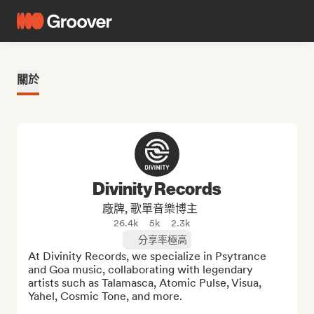
關於
Divinity Records
廠牌, 歌單音樂博主
26.4k
5k
2.3k
分享率極高
At Divinity Records, we specialize in Psytrance 
and Goa music, collaborating with legendary 
artists such as Talamasca, Atomic Pulse, Visua, 
Yahel, Cosmic Tone, and more.
