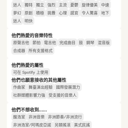
迷人
獨特
獨立
強烈
主流
憂鬱
旋律優美
中速
夢幻
原創
積極
挑釁
心理
感官
令人驚喜
地下
迷人
明快
他們熱愛的音樂特性
原聲吉他
節拍
電吉他
完成曲目
鼓
鋼琴
混音版
合成器
所有支援格式
他們熱愛的屬性
可在 Spotify 上使用
他們也願意接收的其他屬性
作曲家
舞臺演出經驗
國際發展潛力
社群媒體影響力強
受支援的音樂人
他們不想收到……
酸浩室
非洲音樂
非洲節奏/非洲流行
非洲浩室/阿瑪皮亞諾
另類搖滾
美式民謠