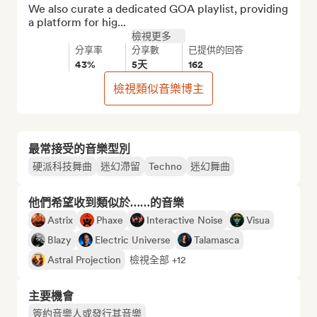
We also curate a dedicated GOA playlist, providing 
a platform for hig...
檢視更多
分享率
分享數
已提供的回答
43%
5天
162
檢視類似音樂博主
最常接受的音樂型別
硬派科技舞曲
迷幻滯留
Techno
迷幻舞曲
他們希望收到類似於……的音樂
Astrix
Phaxe
Interactive Noise
Visua
Blazy
Electric Universe
Talamasca
Astral Projection
檢視全部 +12
主要機會
簽約音樂人或發行其音樂