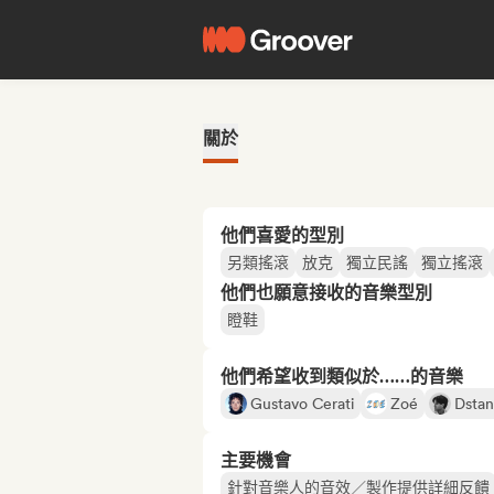
關於
他們喜愛的型別
另類搖滾
放克
獨立民謠
獨立搖滾
他們也願意接收的音樂型別
瞪鞋
他們希望收到類似於……的音樂
Gustavo Cerati
Zoé
Dsta
主要機會
針對音樂人的音效／製作提供詳細反饋