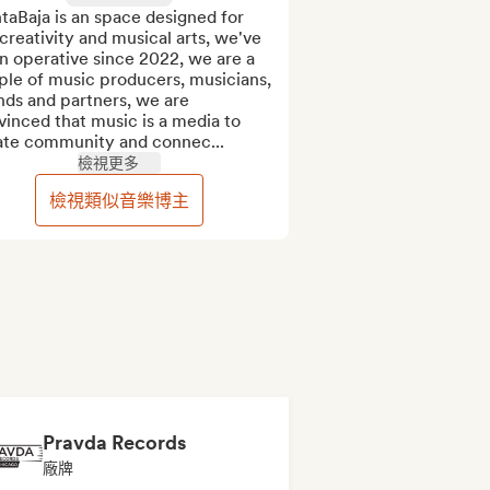
taBaja is an space designed for 
creativity and musical arts, we've 
 operative since 2022, we are a 
le of music producers, musicians, 
nds and partners, we are 
inced that music is a media to 
ate community and connec...
檢視更多
檢視類似音樂博主
Pravda Records
廠牌