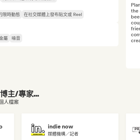
Plan
the 
的限時動態
在社交媒體上發布貼文或 Reel
been
coup
frie
conv
金屬
噪音
cre
主/專家...
 的個人檔案
o
indie now
媒體機構／記者