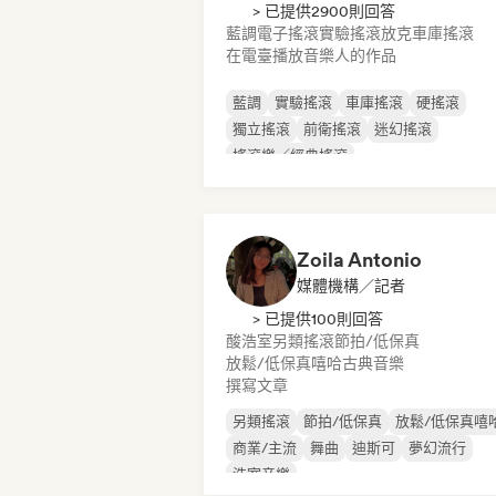
> 已提供2900則回答
藍調
電子搖滾
實驗搖滾
放克
車庫搖滾
在電臺播放音樂人的作品
藍調
實驗搖滾
車庫搖滾
硬搖滾
獨立搖滾
前衛搖滾
迷幻搖滾
搖滾樂／經典搖滾
Zoila Antonio
媒體機構／記者
> 已提供100則回答
酸浩室
另類搖滾
節拍/低保真
放鬆/低保真嘻哈
古典音樂
撰寫文章
另類搖滾
節拍/低保真
放鬆/低保真嘻
商業/主流
舞曲
迪斯可
夢幻流行
浩室音樂