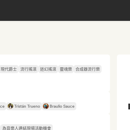
現代爵士
流行搖滾
迷幻搖滾
靈魂樂
合成器流行樂
nce
Tristán Trueno
Braulio Sauce
為音樂人連結現場活動機會