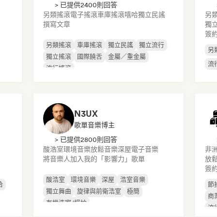
> 已提供2400則回答
另類搖滾
電子搖滾
車庫搖滾
嘻哈
獨立民謠
另
撰寫文章
獨
簽
另類搖滾
車庫搖滾
獨立民謠
獨立流行
另
獨立搖滾
國際饒舌
金屬／重金屬
流
流行搖滾
N3UX
歌單音樂博主
> 已提供2800則回答
酸浩室
環境音樂
放鬆音樂
深屋
電子音樂
非
將音樂人加入我的「影響力」歌單
放
簽
酸浩室
環境音樂
深屋
浩室音樂
哈
節
獨立舞曲
旋律與前衛浩室
極簡
商
有機浩室/慢拍
流