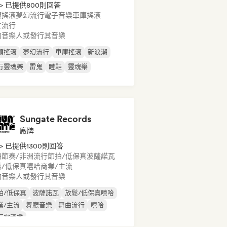
> 已提供800則回答
類搖滾
夢幻流行
電子音樂
車庫搖滾
立流行
約音樂人或發行其音樂
類搖滾
夢幻流行
車庫搖滾
新浪潮
行靈魂樂
雷鬼
瞪鞋
靈魂樂
Sungate Records
廠牌
> 已提供1300則回答
洲節奏/非洲流行
節拍/低保真
波薩諾瓦
鬆/低保真嘻哈
商業/主流
約音樂人或發行其音樂
拍/低保真
波薩諾瓦
放鬆/低保真嘻哈
業/主流
舞廳音樂
舞曲流行
嘻哈
行靈魂樂