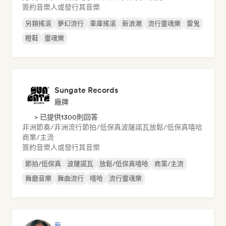
簽約音樂人或發行其音樂
另類搖滾
夢幻流行
車庫搖滾
新浪潮
流行靈魂樂
雷鬼
瞪鞋
靈魂樂
Sungate Records
廠牌
> 已提供1300則回答
非洲節奏/非洲流行
節拍/低保真
波薩諾瓦
放鬆/低保真嘻哈
商業/主流
簽約音樂人或發行其音樂
節拍/低保真
波薩諾瓦
放鬆/低保真嘻哈
商業/主流
舞廳音樂
舞曲流行
嘻哈
流行靈魂樂
新