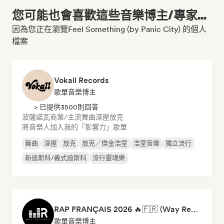
您可能也會喜歡這些音樂博主/專家...
因為您正在瀏覽Feel Something (by Panic City) 的個人
檔案
Vokall Records
歌單音樂博主
> 已提供3500則回答
波薩諾瓦
商業/主流
舞曲
深屋
放克
將音樂人加入我的「影響力」歌單
舞曲
深屋
放克
放克／傑金浩室
浩室音樂
獨立流行
新迪斯科/義式迪斯科
流行靈魂樂
RAP FRANÇAIS 2026 🔥🇫🇷 (Way Records)
歌單音樂博主