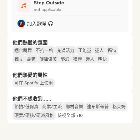
Step Outside
not applicable
加入歌單
他們熱愛的氛圍
適合跳舞
不拘一格
充滿活力
正能量
迷人
獨特
獨立
憂鬱
旋律優美
夢幻
積極
迷人
明快
他們熱愛的屬性
可在 Spotify 上使用
他們不想收到……
節拍/低保真
商業/主流
鄉村音樂
達布斯蒂普
格萊姆
硬舞/硬核/硬派風格
檢視全部 +10