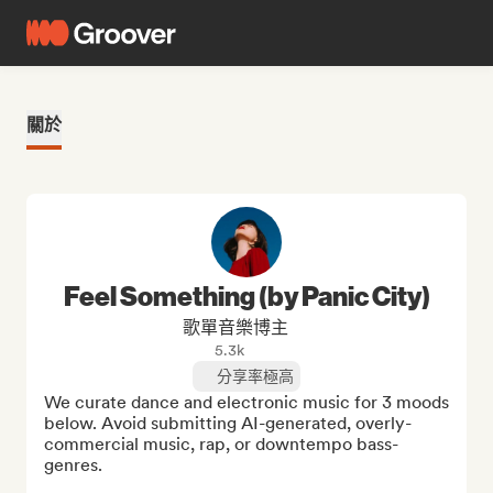
關於
Feel Something (by Panic City)
歌單音樂博主
5.3k
分享率極高
We curate dance and electronic music for 3 moods 
below. Avoid submitting AI-generated, overly-
commercial music, rap, or downtempo bass-
genres.
