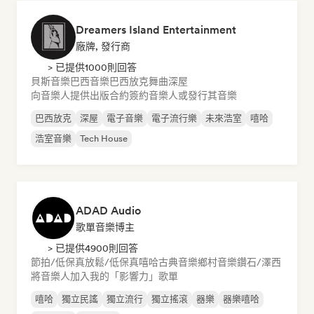
Dreamers Island Entertainment
廠牌, 發行商
> 已提供1000則回答
貝斯音樂
巴西音樂
巴西放克
舞曲
深屋
向音樂人提供出版合約
簽約音樂人或發行其音樂
巴西放克
深屋
電子音樂
電子流行樂
未來浩室
嘻哈
浩室音樂
Tech House
ADAD Audio
歌單音樂博主
> 已提供4900則回答
節拍/低保真
放鬆/低保真嘻哈
古典音樂
鄉村音樂
鑽石/澤西
將音樂人加入我的「影響力」歌單
嘻哈
獨立民謠
獨立流行
獨立搖滾
器樂
器樂嘻哈