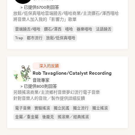
> 已提供5700則回答
放鬆/低保真嘻哈
雲端饒舌/嘻哈
商業/主流
鑽石/澤西
嘻哈
將音樂人加入我的「影響力」歌單
雲端饒舌/嘻哈
鑽石/澤西
嘻哈
器樂嘻哈
法語饒舌
Trap
都市流行
放鬆/低保真嘻哈
深入的反饋
Rob Tavaglione/Catalyst Recording
音效專家
> 已提供800則回答
另類搖滾
商業/主流
鄉村音樂
夢幻流行
電子音樂
針對音樂人的音效／製作提供詳細反饋
電子音樂
實驗搖滾
獨立民謠
獨立流行
獨立搖滾
金屬／重金屬
後龐克
搖滾樂／經典搖滾