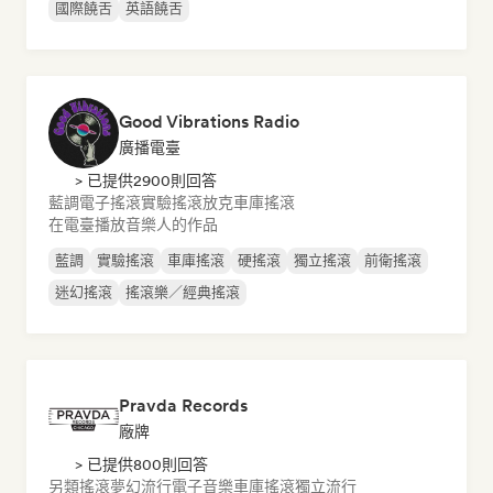
國際饒舌
英語饒舌
Good Vibrations Radio
廣播電臺
> 已提供2900則回答
藍調
電子搖滾
實驗搖滾
放克
車庫搖滾
在電臺播放音樂人的作品
藍調
實驗搖滾
車庫搖滾
硬搖滾
獨立搖滾
前衛搖滾
迷幻搖滾
搖滾樂／經典搖滾
Pravda Records
廠牌
> 已提供800則回答
另類搖滾
夢幻流行
電子音樂
車庫搖滾
獨立流行