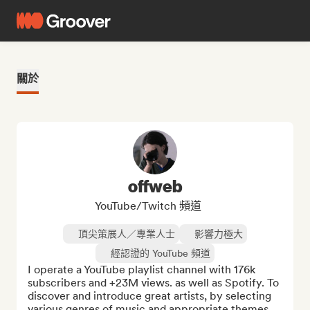
關於
offweb
YouTube/Twitch 頻道
頂尖策展人／專業人士
影響力極大
經認證的 YouTube 頻道
I operate a YouTube playlist channel with 176k 
subscribers and +23M views. as well as Spotify. To 
discover and introduce great artists, by selecting 
various genres of music and appropriate themes 