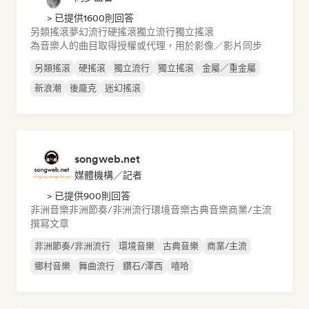
> 已提供1600則回答
另類搖滾
夢幻流行
硬搖滾
獨立流行
獨立搖滾
為音樂人的曲目取得授權或代理，用於影像／影片同步
另類搖滾
硬搖滾
獨立流行
獨立搖滾
金屬／重金屬
新浪潮
後龐克
迷幻搖滾
songweb.net
媒體機構／記者
> 已提供900則回答
非洲音樂
非洲節奏/非洲流行
環境音樂
古典音樂
商業/主流
撰寫文章
非洲節奏/非洲流行
環境音樂
古典音樂
商業/主流
鄉村音樂
舞曲流行
鑽石/澤西
嘻哈