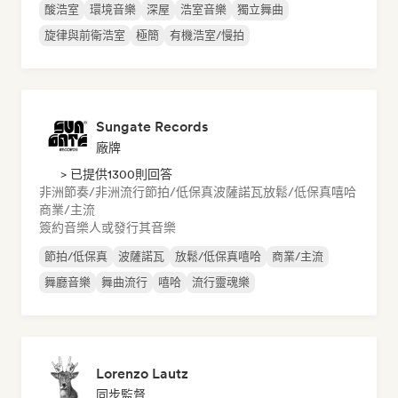
酸浩室
環境音樂
深屋
浩室音樂
獨立舞曲
旋律與前衛浩室
極簡
有機浩室/慢拍
Sungate Records
廠牌
> 已提供1300則回答
非洲節奏/非洲流行
節拍/低保真
波薩諾瓦
放鬆/低保真嘻哈
商業/主流
簽約音樂人或發行其音樂
節拍/低保真
波薩諾瓦
放鬆/低保真嘻哈
商業/主流
舞廳音樂
舞曲流行
嘻哈
流行靈魂樂
Lorenzo Lautz
同步監督