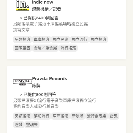
indie now
媒體機構／記者
> 已提供2400則回答
另類搖滾
電子搖滾
車庫搖滾
嘻哈
獨立民謠
撰寫文章
另類搖滾
車庫搖滾
獨立民謠
獨立流行
獨立搖滾
國際饒舌
金屬／重金屬
流行搖滾
Pravda Records
廠牌
> 已提供800則回答
另類搖滾
夢幻流行
電子音樂
車庫搖滾
獨立流行
簽約音樂人或發行其音樂
另類搖滾
夢幻流行
車庫搖滾
新浪潮
流行靈魂樂
雷鬼
瞪鞋
靈魂樂