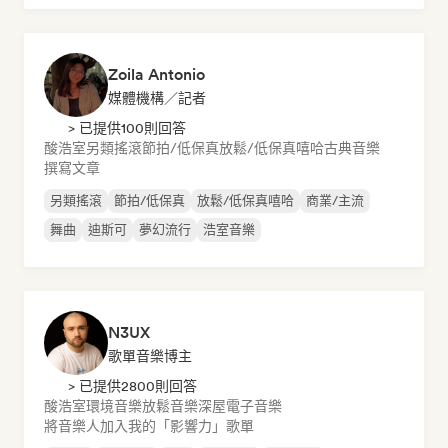
Zoila Antonio
媒體機構／記者
> 已提供100則回答
酸浩室
另類搖滾
節拍/低保真
放鬆/低保真嘻哈
古典音樂
撰寫文章
另類搖滾
節拍/低保真
放鬆/低保真嘻哈
商業/主流
舞曲
迪斯可
夢幻流行
浩室音樂
N3UX
歌單音樂博主
> 已提供2800則回答
酸浩室
環境音樂
放鬆音樂
深屋
電子音樂
將音樂人加入我的「影響力」歌單