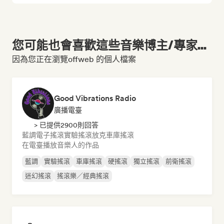
您可能也會喜歡這些音樂博主/專家...
因為您正在瀏覽offweb 的個人檔案
Good Vibrations Radio
廣播電臺
> 已提供2900則回答
藍調
電子搖滾
實驗搖滾
放克
車庫搖滾
在電臺播放音樂人的作品
藍調
實驗搖滾
車庫搖滾
硬搖滾
獨立搖滾
前衛搖滾
迷幻搖滾
搖滾樂／經典搖滾