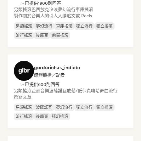
> 已提供1900則回答
另類搖滾
巴西放克
冷浪
夢幻流行
車庫搖滾
製作關於音樂人的引人入勝貼文或 Reels
另類搖滾
夢幻流行
車庫搖滾
獨立流行
獨立搖滾
流行搖滾
後龐克
前衛搖滾
gordurinhas_indiebr
媒體機構／記者
> 已提供600則回答
另類搖滾
亞洲音樂
波薩諾瓦
放鬆/低保真嘻哈
舞曲流行
撰寫文章
另類搖滾
波薩諾瓦
夢幻流行
獨立流行
獨立搖滾
流行搖滾
後龐克
迷幻搖滾