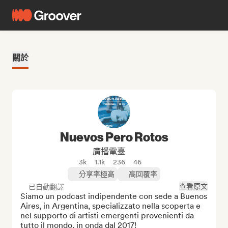
關於
Nuevos Pero Rotos
廣播電臺
3k
1.1k
236
46
分享率極高
高回覆率
查看原文
已自動翻譯
Siamo un podcast indipendente con sede a Buenos 
Aires, in Argentina, specializzato nella scoperta e 
nel supporto di artisti emergenti provenienti da 
tutto il mondo, in onda dal 2017!
