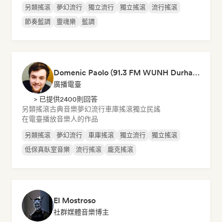
另類搖滾
夢幻流行
獨立流行
獨立搖滾
流行搖滾
節奏藍調
靈魂樂
藍調
Domenic Paolo (91.3 FM WUNH Durham)
廣播電臺
> 已提供2400則回答
另類搖滾
古典音樂
夢幻流行
車庫搖滾
獨立民謠
在電臺播放音樂人的作品
另類搖滾
夢幻流行
車庫搖滾
獨立流行
獨立搖滾
低保真臥室音樂
流行搖滾
龐克搖滾
El Mostroso
社群媒體音樂博主