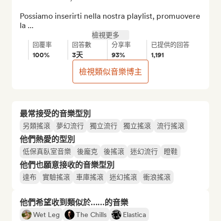
Possiamo inserirti nella nostra playlist, promuovere 
la ...
檢視更多
回覆率
回答數
分享率
已提供的回答
100%
3天
93%
1,191
檢視類似音樂博主
最常接受的音樂型別
另類搖滾
夢幻流行
獨立流行
獨立搖滾
流行搖滾
他們熱愛的型別
低保真臥室音樂
後龐克
後搖滾
迷幻流行
瞪鞋
他們也願意接收的音樂型別
達布
實驗搖滾
車庫搖滾
迷幻搖滾
衝浪搖滾
他們希望收到類似於……的音樂
Wet Leg
The Chills
Elastica