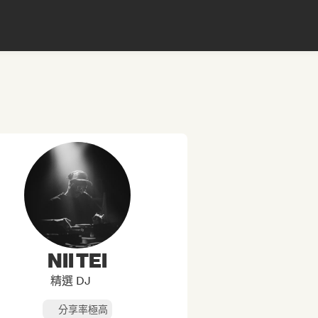
NII TEI
精選 DJ
分享率極高