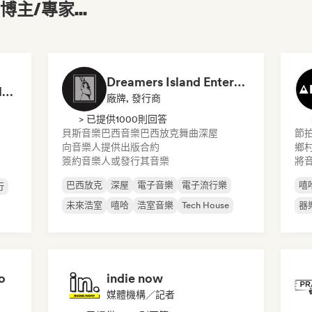
主/專家...
Dreamers Island Entertainment
Rob Tavaglione/Catalyst Recording
廠牌, 發行商
> 已提供1000則回答
貝斯音樂
巴西音樂
巴西放克
舞曲
深屋
節
向音樂人提供出版合約
鄉
簽約音樂人或發行其音樂
將
巴西放克
深屋
電子音樂
電子流行樂
嘻
行
未來浩室
嘻哈
浩室音樂
Tech House
器
o
indie now
媒體機構／記者