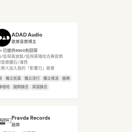
ADAD Audio
歌單音樂博主
> 已提供4900則回答
拍/低保真
放鬆/低保真嘻哈
古典音樂
村音樂
鑽石/澤西
音樂人加入我的「影響力」歌單
哈
獨立民謠
獨立流行
獨立搖滾
器樂
樂嘻哈
國際饒舌
英語饒舌
Pravda Records
廠牌