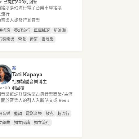
> 已提供800則回答
類搖滾
夢幻流行
電子音樂
車庫搖滾
立流行
約音樂人或發行其音樂
類搖滾
夢幻流行
車庫搖滾
新浪潮
行靈魂樂
雷鬼
瞪鞋
靈魂樂
新
Tati Kapaya
社群媒體音樂博主
< 100 則回覆
洲音樂
藍調
舒緩浩室
古典音樂
商業/主流
關於音樂人的引人入勝貼文或 Reels
洲音樂
藍調
電影音樂
放克
超流行
立舞曲
獨立民謠
獨立流行