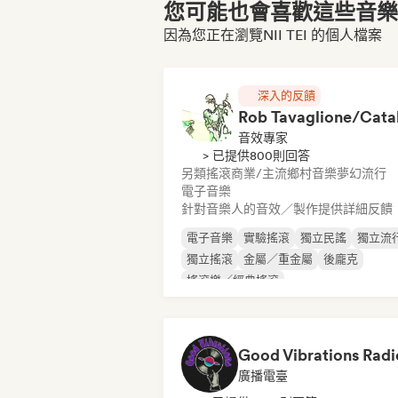
您可能也會喜歡這些音樂博
因為您正在瀏覽NII TEI 的個人檔案
深入的反饋
音效專家
> 已提供800則回答
另類搖滾
商業/主流
鄉村音樂
夢幻流行
電子音樂
針對音樂人的音效／製作提供詳細反饋
電子音樂
實驗搖滾
獨立民謠
獨立流
獨立搖滾
金屬／重金屬
後龐克
搖滾樂／經典搖滾
Good Vibrations Radi
廣播電臺