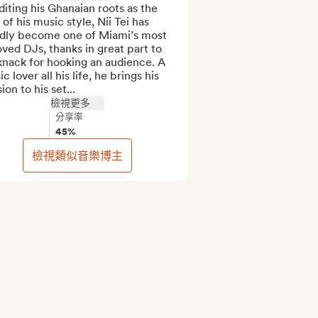
iting his Ghanaian roots as the 
 of his music style, Nii Tei has 
idly become one of Miami’s most 
ved DJs, thanks in great part to 
knack for hooking an audience. A 
c lover all his life, he brings his 
ion to his set...
檢視更多
分享率
45%
檢視類似音樂博主