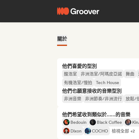
關於
他們喜愛的型別
酸浩室
非洲浩室/阿瑪皮亞諾
舞曲
有機浩室/慢拍
Tech House
他們也願意接收的音樂型別
非洲音樂
非洲節奏/非洲流行
放鬆/
他們希望收到類似於……的音樂
Bedouin
Black Coffee
Ki
Dixon
COCHO
檢視全部 +2