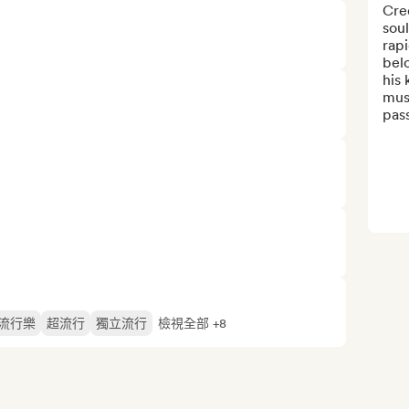
Cred
soul
rap
belo
his 
musi
pass
流行樂
超流行
獨立流行
檢視全部 +8