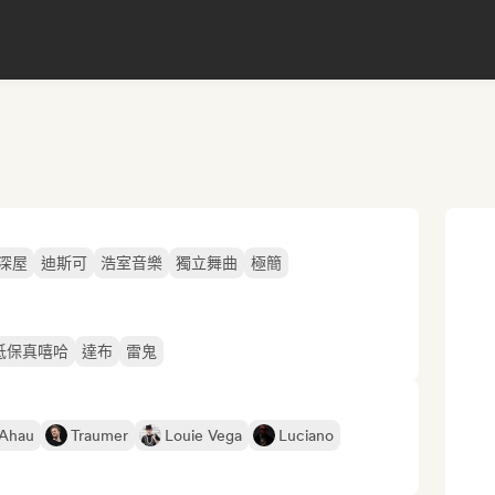
深屋
迪斯可
浩室音樂
獨立舞曲
極簡
低保真嘻哈
達布
雷鬼
nAhau
Traumer
Louie Vega
Luciano