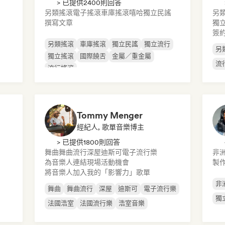
> 已提供2400則回答
另類搖滾
電子搖滾
車庫搖滾
嘻哈
獨立民謠
另
撰寫文章
獨
簽
另類搖滾
車庫搖滾
獨立民謠
獨立流行
另
獨立搖滾
國際饒舌
金屬／重金屬
流
流行搖滾
Tommy Menger
經紀人, 歌單音樂博主
> 已提供1800則回答
舞曲
舞曲流行
深屋
迪斯可
電子流行樂
非
為音樂人連結現場活動機會
製作
將音樂人加入我的「影響力」歌單
非
舞曲
舞曲流行
深屋
迪斯可
電子流行樂
獨
法國浩室
法國流行樂
浩室音樂