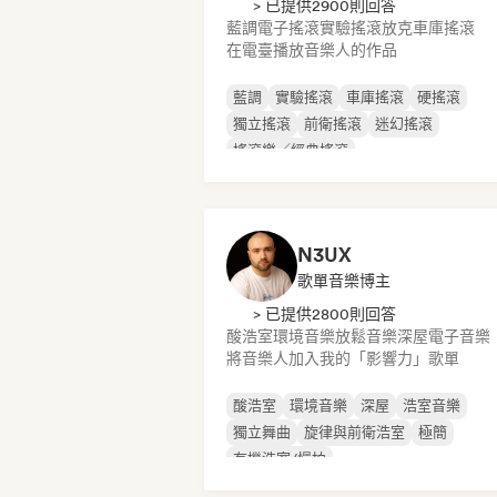
> 已提供2900則回答
藍調
電子搖滾
實驗搖滾
放克
車庫搖滾
在電臺播放音樂人的作品
藍調
實驗搖滾
車庫搖滾
硬搖滾
獨立搖滾
前衛搖滾
迷幻搖滾
搖滾樂／經典搖滾
N3UX
歌單音樂博主
> 已提供2800則回答
酸浩室
環境音樂
放鬆音樂
深屋
電子音樂
將音樂人加入我的「影響力」歌單
酸浩室
環境音樂
深屋
浩室音樂
獨立舞曲
旋律與前衛浩室
極簡
有機浩室/慢拍