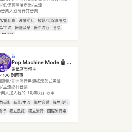
鬆/低保真嘻哈
商業/主流
約音樂人或發行其音樂
拍/低保真
波薩諾瓦
放鬆/低保真嘻哈
業/主流
舞廳音樂
舞曲流行
嘻哈
行靈魂樂
新
Pop Machine Mode 🤖 AI Music, Indie Pop & Dream Pop
歌單音樂博主
< 100 則回覆
洲節奏/非洲流行
另類搖滾
美式民謠
/主流
鄉村音樂
音樂人加入我的「影響力」歌單
式民謠
商業/主流
鄉村音樂
舞曲流行
流行
獨立民謠
獨立流行
國際流行樂