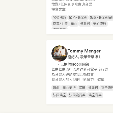
放鬆/低保真嘻哈
古典音樂
撰寫文章
另類搖滾
節拍/低保真
放鬆/低保真嘻
商業/主流
舞曲
迪斯可
夢幻流行
浩室音樂
Tommy Menger
經紀人, 歌單音樂博主
> 已提供1800則回答
舞曲
舞曲流行
深屋
迪斯可
電子流行樂
為音樂人連結現場活動機會
將音樂人加入我的「影響力」歌單
舞曲
舞曲流行
深屋
迪斯可
電子流
法國浩室
法國流行樂
浩室音樂