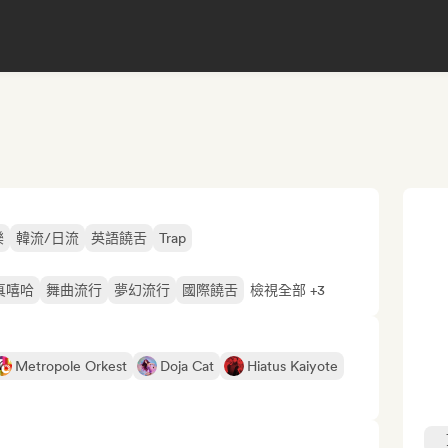
樂
韓流/日流
英語饒舌
Trap
真嘻哈
舞曲流行
夢幻流行
國際饒舌
檢視全部 +3
Metropole Orkest
Doja Cat
Hiatus Kaiyote