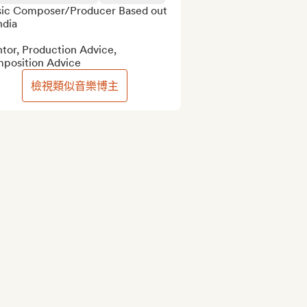
ic Composer/Producer Based out 
ndia

tor, Production Advice, 
position Advice
檢視類似音樂博主