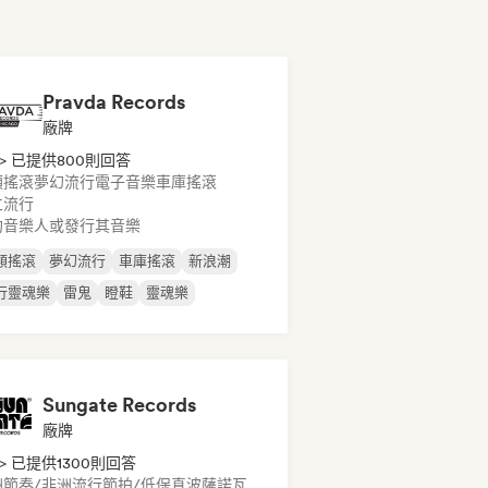
Pravda Records
廠牌
> 已提供800則回答
類搖滾
夢幻流行
電子音樂
車庫搖滾
立流行
約音樂人或發行其音樂
類搖滾
夢幻流行
車庫搖滾
新浪潮
行靈魂樂
雷鬼
瞪鞋
靈魂樂
Sungate Records
廠牌
> 已提供1300則回答
洲節奏/非洲流行
節拍/低保真
波薩諾瓦