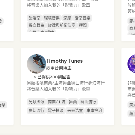
將音樂人加入我的「影響力」歌單
放
簽
酸浩室
環境音樂
深屋
浩室音樂
哈
節
獨立舞曲
旋律與前衛浩室
極簡
商
有機浩室/慢拍
流
Timothy Tunes
歌單音樂博主
> 已提供300則回答
另類搖滾
商業/主流
舞曲
舞曲流行
夢幻流行
非
將音樂人加入我的「影響力」歌單
商業
將
另類搖滾
商業/主流
舞曲
舞曲流行
行樂
美
夢幻流行
電子搖滾
未來浩室
車庫搖滾
超