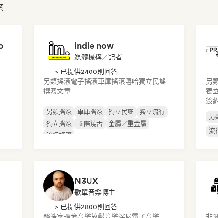
案
o
indie now
媒體機構／記者
> 已提供2400則回答
另類搖滾
電子搖滾
車庫搖滾
嘻哈
獨立民謠
另
撰寫文章
獨
簽
另類搖滾
車庫搖滾
獨立民謠
獨立流行
另
獨立搖滾
國際饒舌
金屬／重金屬
流
流行搖滾
N3UX
歌單音樂博主
> 已提供2800則回答
酸浩室
環境音樂
放鬆音樂
深屋
電子音樂
非