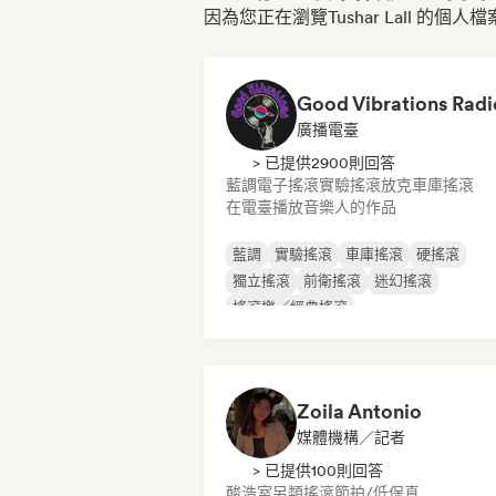
因為您正在瀏覽Tushar Lall 的個人檔
Good Vibrations Radi
廣播電臺
> 已提供2900則回答
藍調
電子搖滾
實驗搖滾
放克
車庫搖滾
在電臺播放音樂人的作品
藍調
實驗搖滾
車庫搖滾
硬搖滾
獨立搖滾
前衛搖滾
迷幻搖滾
搖滾樂／經典搖滾
Zoila Antonio
媒體機構／記者
> 已提供100則回答
酸浩室
另類搖滾
節拍/低保真