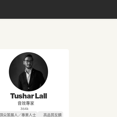
Tushar Lall
音效專家
364k
頂尖策展人／專業人士
高品質反饋