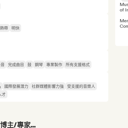
Mus
of I
Men
Com
熱帶
明快
錄音
完成曲目
鼓
鋼琴
專業製作
所有支援格式
品
國際發展潛力
社群媒體影響力強
受支援的音樂人
人才
主/專家...