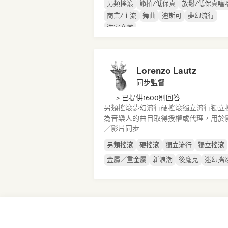
另類搖滾
節拍/低保真
放鬆/低保真嘻
商業/主流
舞曲
迪斯可
夢幻流行
浩室音樂
Lorenzo Lautz
同步監督
> 已提供1600則回答
另類搖滾
夢幻流行
硬搖滾
獨立流行
獨立
為音樂人的曲目取得授權或代理，用於
／影片同步
另類搖滾
硬搖滾
獨立流行
獨立搖滾
金屬／重金屬
新浪潮
後龐克
迷幻搖