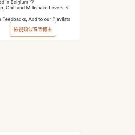
d in Belgium 🌴

, Chill and Milkshake Lovers 🥤

 Feedbacks, Add to our Playlists
檢視類似音樂博主