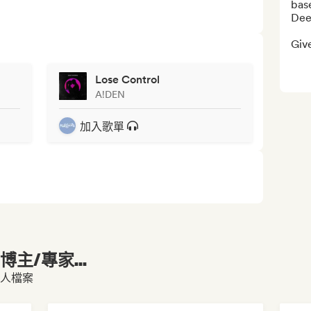
base
Deep
Give
Lose Control
A!DEN
加入歌單
主/專家...
的個人檔案