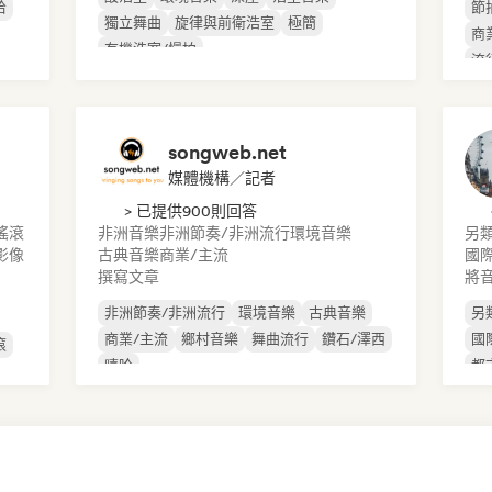
哈
節
獨立舞曲
旋律與前衛浩室
極簡
商
有機浩室/慢拍
流
songweb.net
媒體機構／記者
> 已提供900則回答
搖滾
非洲音樂
非洲節奏/非洲流行
環境音樂
另
影像
古典音樂
商業/主流
國
撰寫文章
將
非洲節奏/非洲流行
環境音樂
古典音樂
另
商業/主流
鄉村音樂
舞曲流行
鑽石/澤西
國
滾
嘻哈
都