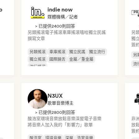
o
indie now
媒體機構／記者
> 已提供2400則回答
另類搖滾
電子搖滾
車庫搖滾
嘻哈
獨立民謠
另
撰寫文章
獨
簽
另類搖滾
車庫搖滾
獨立民謠
獨立流行
另
獨立搖滾
國際饒舌
金屬／重金屬
流
流行搖滾
N3UX
歌單音樂博主
> 已提供2800則回答
酸浩室
環境音樂
放鬆音樂
深屋
電子音樂
非
將音樂人加入我的「影響力」歌單
放
簽
酸浩室
環境音樂
深屋
浩室音樂