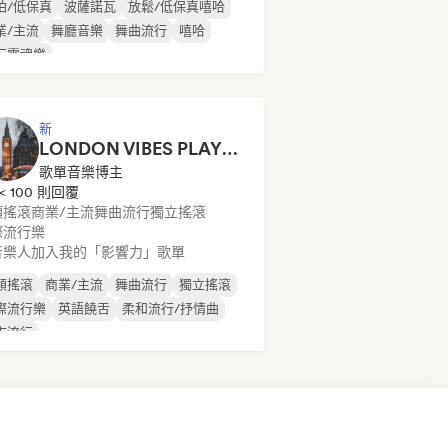
拍/低保真
波薩諾瓦
放鬆/低保真嘻哈
業/主流
舞廳音樂
舞曲流行
嘻哈
行靈魂樂
新
LONDON VIBES PLAYLIST
歌單音樂博主
< 100 則回覆
類搖滾
商業/主流
舞曲流行
獨立搖滾
際流行樂
音樂人加入我的「影響力」歌單
類搖滾
商業/主流
舞曲流行
獨立搖滾
際流行樂
英語饒舌
柔和流行/抒情曲
市流行