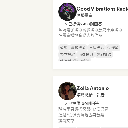
Good Vibrations Radi
廣播電臺
> 已提供2900則回答
藍調
電子搖滾
實驗搖滾
放克
車庫搖滾
在電臺播放音樂人的作品
藍調
實驗搖滾
車庫搖滾
硬搖滾
獨立搖滾
前衛搖滾
迷幻搖滾
搖滾樂／經典搖滾
Zoila Antonio
媒體機構／記者
> 已提供100則回答
酸浩室
另類搖滾
節拍/低保真
放鬆/低保真嘻哈
古典音樂
撰寫文章