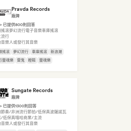
Pravda Records
廠牌
> 已提供800則回答
類搖滾
夢幻流行
電子音樂
車庫搖滾
立流行
約音樂人或發行其音樂
類搖滾
夢幻流行
車庫搖滾
新浪潮
行靈魂樂
雷鬼
瞪鞋
靈魂樂
Sungate Records
廠牌
> 已提供1300則回答
洲節奏/非洲流行
節拍/低保真
波薩諾瓦
鬆/低保真嘻哈
商業/主流
約音樂人或發行其音樂