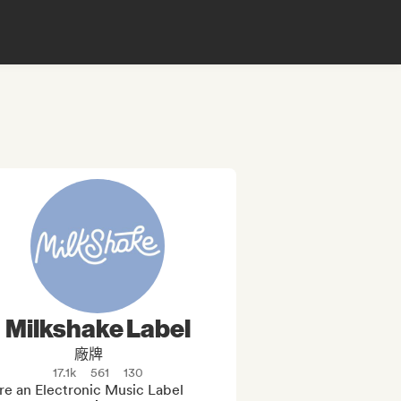
Milkshake Label
廠牌
17.1k
561
130
e an Electronic Music Label 