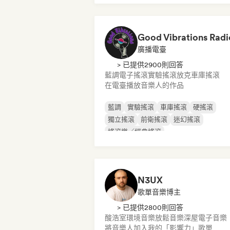
Good Vibrations Radi
廣播電臺
> 已提供2900則回答
藍調
電子搖滾
實驗搖滾
放克
車庫搖滾
在電臺播放音樂人的作品
藍調
實驗搖滾
車庫搖滾
硬搖滾
獨立搖滾
前衛搖滾
迷幻搖滾
搖滾樂／經典搖滾
N3UX
歌單音樂博主
> 已提供2800則回答
酸浩室
環境音樂
放鬆音樂
深屋
電子音樂
將音樂人加入我的「影響力」歌單