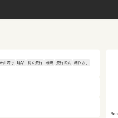
舞曲流行
嘻哈
獨立流行
器樂
流行搖滾
創作歌手
Rec