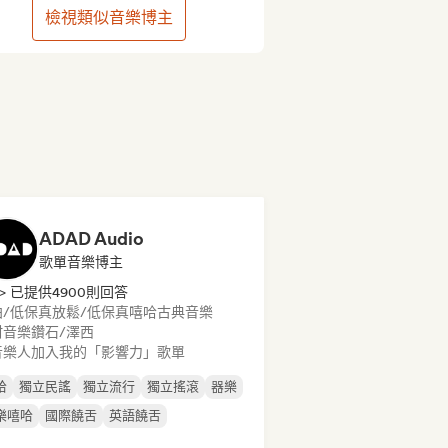
檢視類似音樂博主
ADAD Audio
歌單音樂博主
> 已提供4900則回答
拍/低保真
放鬆/低保真嘻哈
古典音樂
村音樂
鑽石/澤西
音樂人加入我的「影響力」歌單
哈
獨立民謠
獨立流行
獨立搖滾
器樂
樂嘻哈
國際饒舌
英語饒舌