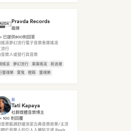
Pravda Records
廠牌
> 已提供800則回答
類搖滾
夢幻流行
電子音樂
車庫搖滾
立流行
約音樂人或發行其音樂
類搖滾
夢幻流行
車庫搖滾
新浪潮
行靈魂樂
雷鬼
瞪鞋
靈魂樂
新
Tati Kapaya
社群媒體音樂博主
< 100 則回覆
洲音樂
藍調
舒緩浩室
古典音樂
商業/主流
關於音樂人的引人入勝貼文或 Reels