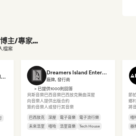
主/專家...
個人檔案
Dreamers Island Entertainment
Rob Tavaglione/Catalyst Recording
廠牌, 發行商
> 已提供1000則回答
貝斯音樂
巴西音樂
巴西放克
舞曲
深屋
節
向音樂人提供出版合約
鄉
簽約音樂人或發行其音樂
將
巴西放克
深屋
電子音樂
電子流行樂
嘻
行
未來浩室
嘻哈
浩室音樂
Tech House
器