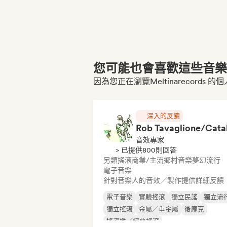
您可能也會喜歡這些音樂博
因為您正在瀏覽Meltinarecords 的
深入的反饋
音效專家
> 已提供800則回答
另類搖滾
商業/主流
鄉村音樂
夢幻流行
電子音樂
針對音樂人的音效／製作提供詳細反饋
電子音樂
實驗搖滾
獨立民謠
獨立流
獨立搖滾
金屬／重金屬
後龐克
搖滾樂／經典搖滾