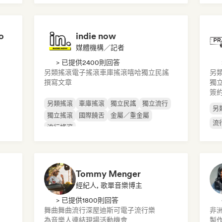
o
indie now
媒體機構／記者
> 已提供2400則回答
另類搖滾
電子搖滾
車庫搖滾
嘻哈
獨立民謠
另
撰寫文章
獨
簽
另類搖滾
車庫搖滾
獨立民謠
獨立流行
另
獨立搖滾
國際饒舌
金屬／重金屬
流
流行搖滾
Tommy Menger
經紀人, 歌單音樂博主
> 已提供1800則回答
舞曲
舞曲流行
深屋
迪斯可
電子流行樂
非
為音樂人連結現場活動機會
製作