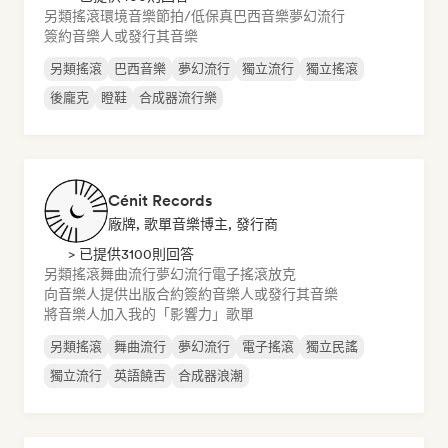
另類搖滾
環境音樂
節拍/低保真
巴西音樂
夢幻流行
簽約音樂人或發行其音樂
另類搖滾
巴西音樂
夢幻流行
獨立流行
獨立搖滾
後龐克
瞪鞋
合成器流行樂
Cénit Records
廠牌, 歌單音樂博主, 發行商
> 已提供3100則回答
另類搖滾
舞曲流行
夢幻流行
電子搖滾
放克
向音樂人提供出版合約
簽約音樂人或發行其音樂
將音樂人加入我的「影響力」歌單
另類搖滾
舞曲流行
夢幻流行
電子搖滾
獨立民謠
獨立流行
英語饒舌
合成器浪潮