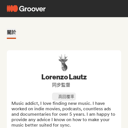
關於
Lorenzo Lautz
同步監督
高回覆率
Music addict, I love finding new music. I have 
worked on indie movies, podcasts, countless ads 
and documentaries for over 5 years. I am happy to 
provide any advice I know on how to make your 
music better suited for sync.
