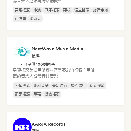
為音樂人連結現場活動機會
另類搖滾
冷浪
車庫搖滾
硬核
獨立搖滾
旋律金屬
新浪潮
後龐克
NextWave Music Media
廠牌
> 已提供400則回答
另類搖滾
美式民謠
鄉村音樂
夢幻流行
獨立民謠
簽約音樂人或發行其音樂
另類搖滾
鄉村音樂
夢幻流行
獨立流行
獨立搖滾
龐克搖滾
瞪鞋
衝浪搖滾
KARJA Records