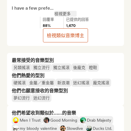
I have a few prefe...
檢視更多
回覆率
已提供的回答
88%
1,670
檢視類似音樂博主
最常接受的音樂型別
另類搖滾
獨立流行
獨立搖滾
後龐克
瞪鞋
他們熱愛的型別
硬搖滾
金屬／重金屬
新浪潮
迷幻搖滾
龐克搖滾
他們也願意接收的音樂型別
夢幻流行
迷幻流行
他們希望收到類似於……的音樂
Men I Trust
Good Morning
Drab Majesty
my bloody valentine
Slowdive
Ducks Ltd.