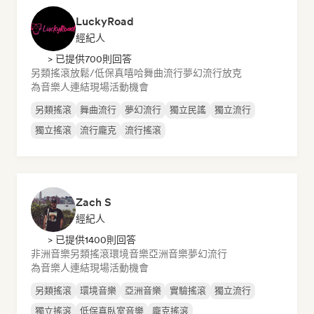
LuckyRoad
經紀人
> 已提供700則回答
另類搖滾
放鬆/低保真嘻哈
舞曲流行
夢幻流行
放克
為音樂人連結現場活動機會
另類搖滾
舞曲流行
夢幻流行
獨立民謠
獨立流行
獨立搖滾
流行龐克
流行搖滾
Zach S
經紀人
> 已提供1400則回答
非洲音樂
另類搖滾
環境音樂
亞洲音樂
夢幻流行
為音樂人連結現場活動機會
另類搖滾
環境音樂
亞洲音樂
實驗搖滾
獨立流行
獨立搖滾
低保真臥室音樂
龐克搖滾