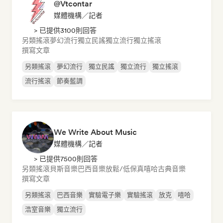
@Vtcontar
媒體機構／記者
> 已提供3100則回答
另類搖滾
夢幻流行
獨立民謠
獨立流行
獨立搖滾
撰寫文章
另類搖滾
夢幻流行
獨立民謠
獨立流行
獨立搖滾
流行搖滾
節奏藍調
We Write About Music
媒體機構／記者
> 已提供7500則回答
另類搖滾
貝斯音樂
巴西音樂
放鬆/低保真嘻哈
古典音樂
撰寫文章
另類搖滾
巴西音樂
實驗電子樂
實驗搖滾
放克
嘻哈
浩室音樂
獨立流行