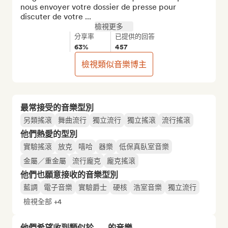
nous envoyer votre dossier de presse pour 
discuter de votre ...
檢視更多
分享率
已提供的回答
63%
457
檢視類似音樂博主
最常接受的音樂型別
另類搖滾
舞曲流行
獨立流行
獨立搖滾
流行搖滾
他們熱愛的型別
實驗搖滾
放克
嘻哈
器樂
低保真臥室音樂
金屬／重金屬
流行龐克
龐克搖滾
他們也願意接收的音樂型別
藍調
電子音樂
實驗爵士
硬核
浩室音樂
獨立流行
檢視全部 +4
他們希望收到類似於……的音樂