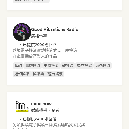
Good Vibrations Radio
廣播電臺
> 已提供2900則回答
藍調
電子搖滾
實驗搖滾
放克
車庫搖滾
在電臺播放音樂人的作品
藍調
實驗搖滾
車庫搖滾
硬搖滾
獨立搖滾
前衛搖滾
迷幻搖滾
搖滾樂／經典搖滾
indie now
媒體機構／記者
> 已提供2400則回答
另類搖滾
電子搖滾
車庫搖滾
嘻哈
獨立民謠