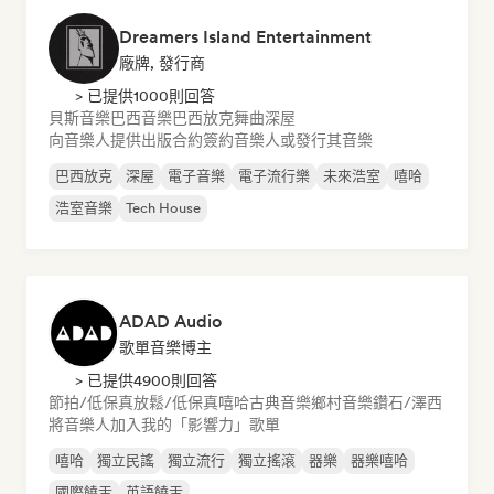
Dreamers Island Entertainment
廠牌, 發行商
> 已提供1000則回答
貝斯音樂
巴西音樂
巴西放克
舞曲
深屋
向音樂人提供出版合約
簽約音樂人或發行其音樂
巴西放克
深屋
電子音樂
電子流行樂
未來浩室
嘻哈
浩室音樂
Tech House
ADAD Audio
歌單音樂博主
> 已提供4900則回答
節拍/低保真
放鬆/低保真嘻哈
古典音樂
鄉村音樂
鑽石/澤西
將音樂人加入我的「影響力」歌單
嘻哈
獨立民謠
獨立流行
獨立搖滾
器樂
器樂嘻哈
國際饒舌
英語饒舌