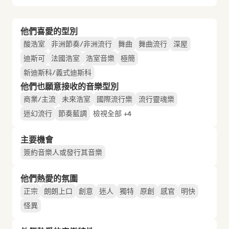
他們喜愛的型別
酸浩室
非洲節奏/非洲流行
舞曲
舞曲流行
深屋
迪斯可
法國浩室
浩室音樂
極簡
新迪斯科/義式迪斯科
他們也願意接收的音樂型別
商業/主流
未來浩室
國際流行樂
流行靈魂樂
迷幻流行
節奏藍調
檢視全部 +4
主要機會
簽約音樂人或發行其音樂
他們熱愛的氛圍
正宗
朗朗上口
創意
迷人
獨特
原創
感官
明快
怪異