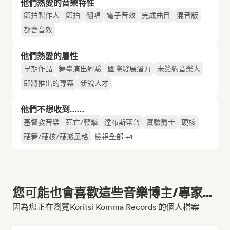
他們熱愛的音樂特性
節拍製作人
節拍
翻唱
電子音效
完成曲目
混音版
都會音效
他們熱愛的屬性
早期作品
舞臺演出經驗
國際發展潛力
未簽約音樂人
即將推出的專案
新銳人才
他們不想收到……
基督教音樂
死亡/鞭擊
達布斯蒂普
實驗爵士
硬核
硬舞/硬核/硬派風格
檢視全部 +4
您可能也會喜歡這些音樂博主/專家...
因為您正在瀏覽Koritsi Komma Records 的個人檔案