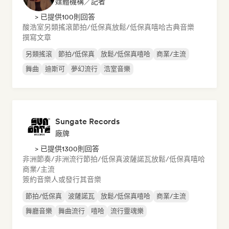
媒體機構／記者
> 已提供100則回答
酸浩室
另類搖滾
節拍/低保真
放鬆/低保真嘻哈
古典音樂
撰寫文章
另類搖滾
節拍/低保真
放鬆/低保真嘻哈
商業/主流
舞曲
迪斯可
夢幻流行
浩室音樂
Sungate Records
廠牌
> 已提供1300則回答
非洲節奏/非洲流行
節拍/低保真
波薩諾瓦
放鬆/低保真嘻哈
商業/主流
簽約音樂人或發行其音樂
節拍/低保真
波薩諾瓦
放鬆/低保真嘻哈
商業/主流
舞廳音樂
舞曲流行
嘻哈
流行靈魂樂