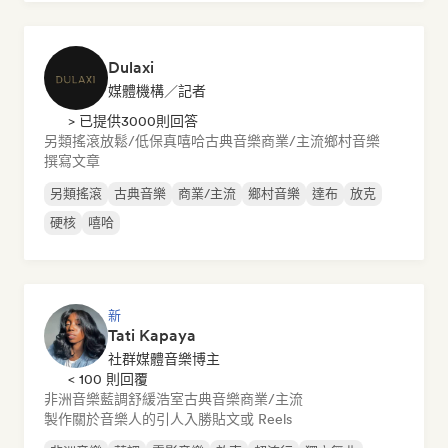
Dulaxi
媒體機構／記者
> 已提供3000則回答
另類搖滾
放鬆/低保真嘻哈
古典音樂
商業/主流
鄉村音樂
撰寫文章
另類搖滾
古典音樂
商業/主流
鄉村音樂
達布
放克
硬核
嘻哈
新
Tati Kapaya
社群媒體音樂博主
< 100 則回覆
非洲音樂
藍調
舒緩浩室
古典音樂
商業/主流
製作關於音樂人的引人入勝貼文或 Reels