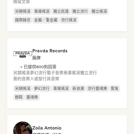
撰寫文章
另類搖滾
車庫搖滾
獨立民謠
獨立流行
獨立搖滾
國際饒舌
金屬／重金屬
流行搖滾
Pravda Records
廠牌
> 已提供800則回答
另類搖滾
夢幻流行
電子音樂
車庫搖滾
獨立流行
簽約音樂人或發行其音樂
另類搖滾
夢幻流行
車庫搖滾
新浪潮
流行靈魂樂
雷鬼
瞪鞋
靈魂樂
Zoila Antonio