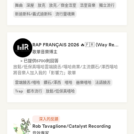
舞曲
深屋
放克
放克／傑金浩室
浩室音樂
獨立流行
新迪斯科/義式迪斯科
流行靈魂樂
RAP FRANÇAIS 2026 🔥🇫🇷 (Way Records)
歌單音樂博主
> 已提供5700則回答
放鬆/低保真嘻哈
雲端饒舌/嘻哈
商業/主流
鑽石/澤西
嘻哈
將音樂人加入我的「影響力」歌單
雲端饒舌/嘻哈
鑽石/澤西
嘻哈
器樂嘻哈
法語饒舌
Trap
都市流行
放鬆/低保真嘻哈
深入的反饋
Rob Tavaglione/Catalyst Recording
音效專家