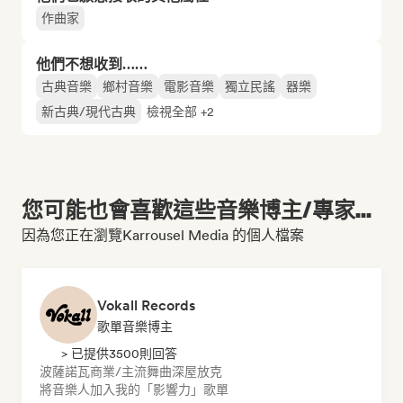
作曲家
他們不想收到……
古典音樂
鄉村音樂
電影音樂
獨立民謠
器樂
新古典/現代古典
檢視全部 +2
您可能也會喜歡這些音樂博主/專家...
因為您正在瀏覽Karrousel Media 的個人檔案
Vokall Records
歌單音樂博主
> 已提供3500則回答
波薩諾瓦
商業/主流
舞曲
深屋
放克
將音樂人加入我的「影響力」歌單