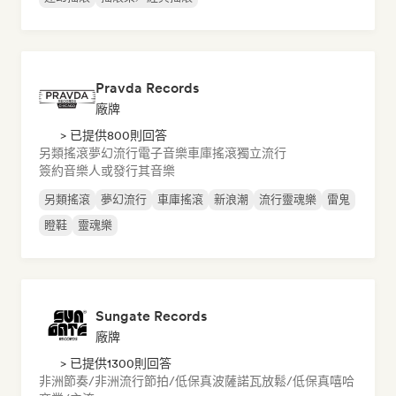
Pravda Records
廠牌
> 已提供800則回答
另類搖滾
夢幻流行
電子音樂
車庫搖滾
獨立流行
簽約音樂人或發行其音樂
另類搖滾
夢幻流行
車庫搖滾
新浪潮
流行靈魂樂
雷鬼
瞪鞋
靈魂樂
Sungate Records
廠牌
> 已提供1300則回答
非洲節奏/非洲流行
節拍/低保真
波薩諾瓦
放鬆/低保真嘻哈