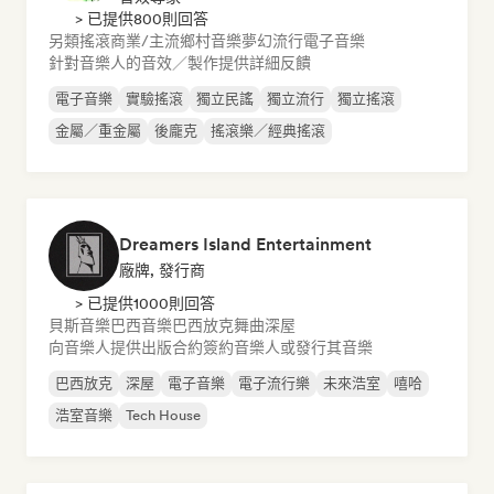
> 已提供800則回答
另類搖滾
商業/主流
鄉村音樂
夢幻流行
電子音樂
針對音樂人的音效／製作提供詳細反饋
電子音樂
實驗搖滾
獨立民謠
獨立流行
獨立搖滾
金屬／重金屬
後龐克
搖滾樂／經典搖滾
Dreamers Island Entertainment
廠牌, 發行商
> 已提供1000則回答
貝斯音樂
巴西音樂
巴西放克
舞曲
深屋
向音樂人提供出版合約
簽約音樂人或發行其音樂
巴西放克
深屋
電子音樂
電子流行樂
未來浩室
嘻哈
浩室音樂
Tech House