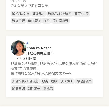
商業/主流
簽約音樂人或發行其音樂
節拍/低保真
波薩諾瓦
放鬆/低保真嘻哈
商業/主流
舞廳音樂
舞曲流行
嘻哈
流行靈魂樂
新
Zhakira Razhé
社群媒體音樂博主
< 100 則回覆
非洲節奏/非洲流行
非洲浩室/阿瑪皮亞諾
放鬆/低保真嘻哈
商業/主流
實驗爵士
製作關於音樂人的引人入勝貼文或 Reels
非洲節奏/非洲流行
放克
嘻哈
現代爵士
流行靈魂樂
節奏藍調
創作歌手
靈魂樂