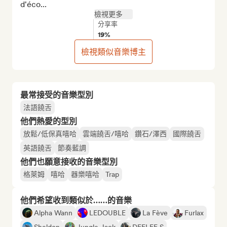
d'éco...
檢視更多
分享率
19%
檢視類似音樂博主
最常接受的音樂型別
法語饒舌
他們熱愛的型別
放鬆/低保真嘻哈
雲端饒舌/嘻哈
鑽石/澤西
國際饒舌
英語饒舌
節奏藍調
他們也願意接收的音樂型別
格萊姆
嘻哈
器樂嘻哈
Trap
他們希望收到類似於……的音樂
Alpha Wann
LEDOUBLE
La Fève
Furlax