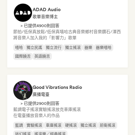
ADAD Audio
歌單音樂博主
> 已提供4900則回答
節拍/低保真
放鬆/低保真嘻哈
古典音樂
鄉村音樂
鑽石/澤西
將音樂人加入我的「影響力」歌單
嘻哈
獨立民謠
獨立流行
獨立搖滾
器樂
器樂嘻哈
國際饒舌
英語饒舌
Good Vibrations Radio
廣播電臺
> 已提供2900則回答
藍調
電子搖滾
實驗搖滾
放克
車庫搖滾
在電臺播放音樂人的作品
藍調
實驗搖滾
車庫搖滾
硬搖滾
獨立搖滾
前衛搖滾
迷幻搖滾
搖滾樂／經典搖滾