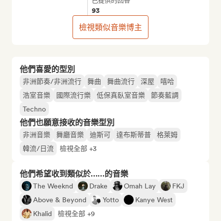
已提供的回答
93
檢視類似音樂博主
他們喜愛的型別
非洲節奏/非洲流行
舞曲
舞曲流行
深屋
嘻哈
浩室音樂
國際流行樂
低保真臥室音樂
節奏藍調
Techno
他們也願意接收的音樂型別
非洲音樂
舞廳音樂
迪斯可
達布斯蒂普
格萊姆
韓流/日流
檢視全部 +3
他們希望收到類似於……的音樂
The Weeknd
Drake
Omah Lay
FKJ
Above & Beyond
Yotto
Kanye West
Khalid
檢視全部 +9