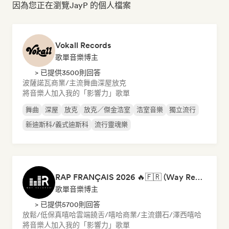
因為您正在瀏覽JayP 的個人檔案
Vokall Records
歌單音樂博主
> 已提供3500則回答
波薩諾瓦
商業/主流
舞曲
深屋
放克
將音樂人加入我的「影響力」歌單
舞曲
深屋
放克
放克／傑金浩室
浩室音樂
獨立流行
新迪斯科/義式迪斯科
流行靈魂樂
RAP FRANÇAIS 2026 🔥🇫🇷 (Way Records)
歌單音樂博主
> 已提供5700則回答
放鬆/低保真嘻哈
雲端饒舌/嘻哈
商業/主流
鑽石/澤西
嘻哈
將音樂人加入我的「影響力」歌單