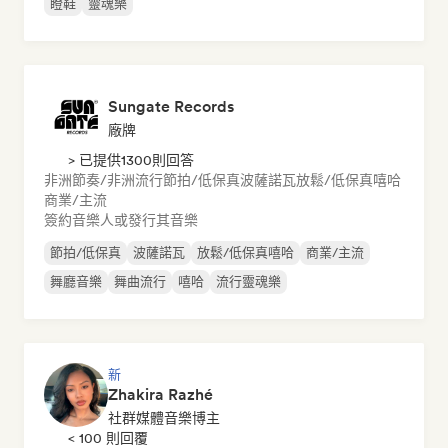
瞪鞋
靈魂樂
Sungate Records
廠牌
> 已提供1300則回答
非洲節奏/非洲流行
節拍/低保真
波薩諾瓦
放鬆/低保真嘻哈
商業/主流
簽約音樂人或發行其音樂
節拍/低保真
波薩諾瓦
放鬆/低保真嘻哈
商業/主流
舞廳音樂
舞曲流行
嘻哈
流行靈魂樂
新
Zhakira Razhé
社群媒體音樂博主
< 100 則回覆