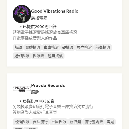
Good Vibrations Radio
廣播電臺
> 已提供2900則回答
藍調
電子搖滾
實驗搖滾
放克
車庫搖滾
在電臺播放音樂人的作品
藍調
實驗搖滾
車庫搖滾
硬搖滾
獨立搖滾
前衛搖滾
迷幻搖滾
搖滾樂／經典搖滾
Pravda Records
廠牌
> 已提供800則回答
另類搖滾
夢幻流行
電子音樂
車庫搖滾
獨立流行
簽約音樂人或發行其音樂
另類搖滾
夢幻流行
車庫搖滾
新浪潮
流行靈魂樂
雷鬼