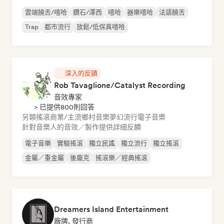
雲端饒舌/嘻哈
鑽石/澤西
嘻哈
器樂嘻哈
法語饒舌
Trap
都市流行
放鬆/低保真嘻哈
深入的反饋
Rob Tavaglione/Catalyst Recording
音效專家
> 已提供800則回答
另類搖滾
商業/主流
鄉村音樂
夢幻流行
電子音樂
針對音樂人的音效／製作提供詳細反饋
電子音樂
實驗搖滾
獨立民謠
獨立流行
獨立搖滾
金屬／重金屬
後龐克
搖滾樂／經典搖滾
Dreamers Island Entertainment
廠牌, 發行商