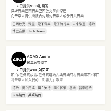
> 已提供1000則回答
貝斯音樂
巴西音樂
巴西放克
舞曲
深屋
向音樂人提供出版合約
簽約音樂人或發行其音樂
巴西放克
深屋
電子音樂
電子流行樂
未來浩室
嘻哈
浩室音樂
Tech House
ADAD Audio
歌單音樂博主
> 已提供4900則回答
節拍/低保真
放鬆/低保真嘻哈
古典音樂
鄉村音樂
鑽石/澤西
將音樂人加入我的「影響力」歌單
嘻哈
獨立民謠
獨立流行
獨立搖滾
器樂
器樂嘻哈
國際饒舌
英語饒舌