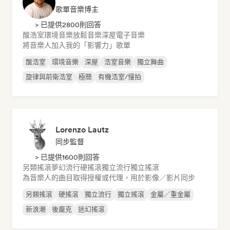
歌單音樂博主
> 已提供2800則回答
酸浩室
環境音樂
放鬆音樂
深屋
電子音樂
將音樂人加入我的「影響力」歌單
酸浩室
環境音樂
深屋
浩室音樂
獨立舞曲
旋律與前衛浩室
極簡
有機浩室/慢拍
Lorenzo Lautz
同步監督
> 已提供1600則回答
另類搖滾
夢幻流行
硬搖滾
獨立流行
獨立搖滾
為音樂人的曲目取得授權或代理，用於影像／影片同步
另類搖滾
硬搖滾
獨立流行
獨立搖滾
金屬／重金屬
新浪潮
後龐克
迷幻搖滾