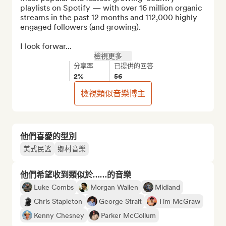
playlists on Spotify — with over 16 million organic 
streams in the past 12 months and 112,000 highly 
engaged followers (and growing).

I look forwar...
檢視更多
分享率
已提供的回答
2%
56
檢視類似音樂博主
他們喜愛的型別
美式民謠
鄉村音樂
他們希望收到類似於……的音樂
Luke Combs
Morgan Wallen
Midland
Chris Stapleton
George Strait
Tim McGraw
Kenny Chesney
Parker McCollum