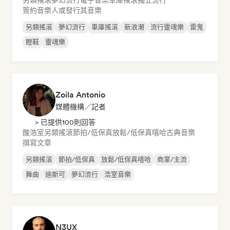
另類搖滾
夢幻流行
電子音樂
車庫搖滾
獨立流行
簽約音樂人或發行其音樂
另類搖滾
夢幻流行
車庫搖滾
新浪潮
流行靈魂樂
雷鬼
瞪鞋
靈魂樂
Zoila Antonio
媒體機構／記者
> 已提供100則回答
酸浩室
另類搖滾
節拍/低保真
放鬆/低保真嘻哈
古典音樂
撰寫文章
另類搖滾
節拍/低保真
放鬆/低保真嘻哈
商業/主流
舞曲
迪斯可
夢幻流行
浩室音樂
N3UX