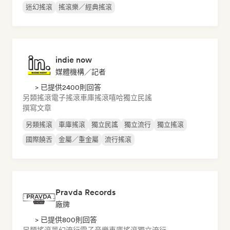
迷幻搖滾
搖滾樂／經典搖滾
indie now
媒體機構／記者
> 已提供2400則回答
另類搖滾
電子搖滾
車庫搖滾
嘻哈
獨立民謠
撰寫文章
另類搖滾
車庫搖滾
獨立民謠
獨立流行
獨立搖滾
國際饒舌
金屬／重金屬
流行搖滾
Pravda Records
廠牌
> 已提供800則回答