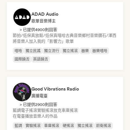
ADAD Audio
歌單音樂博主
> 已提供4900則回答
節拍/低保真
放鬆/低保真嘻哈
古典音樂
鄉村音樂
鑽石/澤西
將音樂人加入我的「影響力」歌單
嘻哈
獨立民謠
獨立流行
獨立搖滾
器樂
器樂嘻哈
國際饒舌
英語饒舌
Good Vibrations Radio
廣播電臺
> 已提供2900則回答
藍調
電子搖滾
實驗搖滾
放克
車庫搖滾
在電臺播放音樂人的作品
藍調
實驗搖滾
車庫搖滾
硬搖滾
獨立搖滾
前衛搖滾