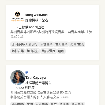
songweb.net
媒體機構／記者
> 已提供900則回答
非洲音樂
非洲節奏/非洲流行
環境音樂
古典音樂
商業/主流
撰寫文章
非洲節奏/非洲流行
環境音樂
古典音樂
商業/主流
鄉村音樂
舞曲流行
鑽石/澤西
嘻哈
新
Tati Kapaya
社群媒體音樂博主
< 100 則回覆
非洲音樂
藍調
舒緩浩室
古典音樂
商業/主流
製作關於音樂人的引人入勝貼文或 Reels
非洲音樂
藍調
電影音樂
放克
超流行
獨立舞曲