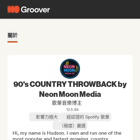
關於
90's COUNTRY THROWBACK by
Neon Moon Media
歌單音樂博主
123.8k
影響力極大
經認證的 Spotify 歌單
（極度）嚴選
Hi, my name is Hudson. I own and run one of the 
most popular and fastest growing  country 