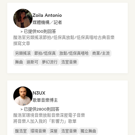
Zoila Antonio
媒體機構／記者
> 已提供100則回答
酸浩室
另類搖滾
節拍/低保真
放鬆/低保真嘻哈
古典音樂
撰寫文章
另類搖滾
節拍/低保真
放鬆/低保真嘻哈
商業/主流
舞曲
迪斯可
夢幻流行
浩室音樂
N3UX
歌單音樂博主
> 已提供2800則回答
酸浩室
環境音樂
放鬆音樂
深屋
電子音樂
將音樂人加入我的「影響力」歌單
酸浩室
環境音樂
深屋
浩室音樂
獨立舞曲