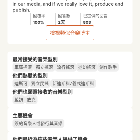
in our media, and if we really love it, produce and 
publish.
回覆率
回答數
已提供的回答
100%
2天
803
檢視類似音樂博主
最常接受的音樂型別
車庫搖滾
獨立搖滾
流行搖滾
迷幻搖滾
創作歌手
他們熱愛的型別
迪斯可
獨立民謠
新迪斯科/義式迪斯科
他們也願意接收的音樂型別
藍調
放克
主要機會
簽約音樂人或發行其音樂
他們最近為這些音樂人提供了機會