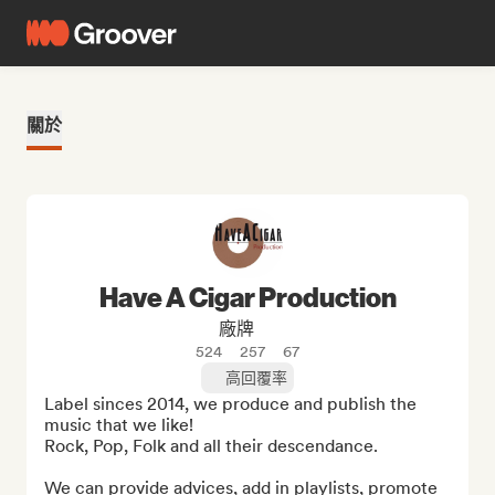
關於
Have A Cigar Production
廠牌
524
257
67
高回覆率
Label sinces 2014, we produce and publish the 
music that we like!

Rock, Pop, Folk and all their descendance.

We can provide advices, add in playlists, promote 