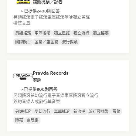
媒體機構／記者
> 已提供2400則回答
另類搖滾
電子搖滾
車庫搖滾
嘻哈
獨立民謠
撰寫文章
另類搖滾
車庫搖滾
獨立民謠
獨立流行
獨立搖滾
國際饒舌
金屬／重金屬
流行搖滾
Pravda Records
廠牌
> 已提供800則回答
另類搖滾
夢幻流行
電子音樂
車庫搖滾
獨立流行
簽約音樂人或發行其音樂
另類搖滾
夢幻流行
車庫搖滾
新浪潮
流行靈魂樂
雷鬼
瞪鞋
靈魂樂