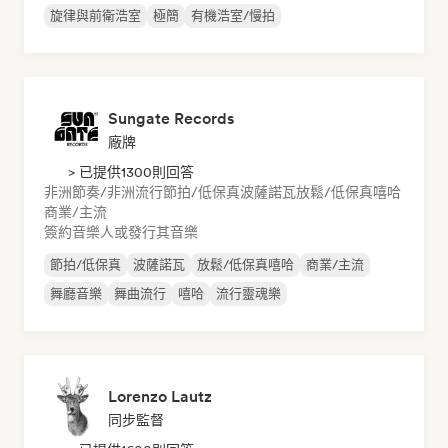
旋律與前衛浩室
極簡
有機浩室/慢拍
Sungate Records
廠牌
> 已提供1300則回答
非洲節奏/非洲流行
節拍/低保真
波薩諾瓦
放鬆/低保真嘻哈
商業/主流
簽約音樂人或發行其音樂
節拍/低保真
波薩諾瓦
放鬆/低保真嘻哈
商業/主流
舞廳音樂
舞曲流行
嘻哈
流行靈魂樂
Lorenzo Lautz
同步監督