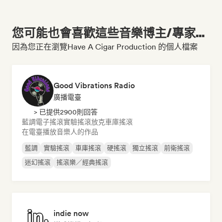
您可能也會喜歡這些音樂博主/專家...
因為您正在瀏覽Have A Cigar Production 的個人檔案
Good Vibrations Radio
廣播電臺
> 已提供2900則回答
藍調
電子搖滾
實驗搖滾
放克
車庫搖滾
在電臺播放音樂人的作品
藍調
實驗搖滾
車庫搖滾
硬搖滾
獨立搖滾
前衛搖滾
迷幻搖滾
搖滾樂／經典搖滾
indie now