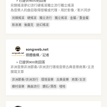
> 已提供1600則回答
另類搖滾
夢幻流行
硬搖滾
獨立流行
獨立搖滾
為音樂人的曲目取得授權或代理，用於影像／影片同步
另類搖滾
硬搖滾
獨立流行
獨立搖滾
金屬／重金屬
新浪潮
後龐克
迷幻搖滾
songweb.net
媒體機構／記者
> 已提供900則回答
非洲音樂
非洲節奏/非洲流行
環境音樂
古典音樂
商業/主流
撰寫文章
非洲節奏/非洲流行
環境音樂
古典音樂
商業/主流
鄉村音樂
舞曲流行
鑽石/澤西
嘻哈