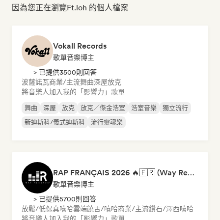
因為您正在瀏覽Ft.loh 的個人檔案
Vokall Records
歌單音樂博主
> 已提供3500則回答
波薩諾瓦
商業/主流
舞曲
深屋
放克
將音樂人加入我的「影響力」歌單
舞曲
深屋
放克
放克／傑金浩室
浩室音樂
獨立流行
新迪斯科/義式迪斯科
流行靈魂樂
RAP FRANÇAIS 2026 🔥🇫🇷 (Way Records)
歌單音樂博主
> 已提供5700則回答
放鬆/低保真嘻哈
雲端饒舌/嘻哈
商業/主流
鑽石/澤西
嘻哈
將音樂人加入我的「影響力」歌單