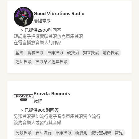
Good Vibrations Radio
廣播電臺
> 已提供2900則回答
藍調
電子搖滾
實驗搖滾
放克
車庫搖滾
在電臺播放音樂人的作品
藍調
實驗搖滾
車庫搖滾
硬搖滾
獨立搖滾
前衛搖滾
迷幻搖滾
搖滾樂／經典搖滾
Pravda Records
廠牌
> 已提供800則回答
另類搖滾
夢幻流行
電子音樂
車庫搖滾
獨立流行
簽約音樂人或發行其音樂
另類搖滾
夢幻流行
車庫搖滾
新浪潮
流行靈魂樂
雷鬼