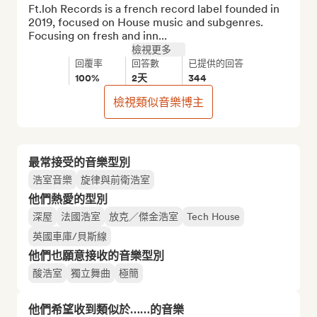
Ft.loh Records is a french record label founded in 
2019, focused on House music and subgenres.

Focusing on fresh and inn...
檢視更多
回覆率
回答數
已提供的回答
100%
2天
344
檢視類似音樂博主
最常接受的音樂型別
浩室音樂
旋律與前衛浩室
他們熱愛的型別
深屋
法國浩室
放克／傑金浩室
Tech House
英國車庫/貝斯線
他們也願意接收的音樂型別
酸浩室
獨立舞曲
極簡
他們希望收到類似於……的音樂