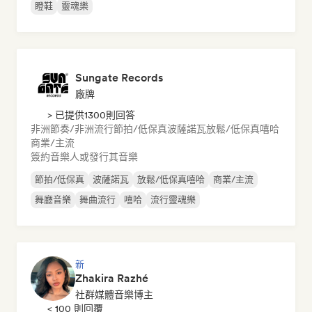
瞪鞋
靈魂樂
Sungate Records
廠牌
> 已提供1300則回答
非洲節奏/非洲流行
節拍/低保真
波薩諾瓦
放鬆/低保真嘻哈
商業/主流
簽約音樂人或發行其音樂
節拍/低保真
波薩諾瓦
放鬆/低保真嘻哈
商業/主流
舞廳音樂
舞曲流行
嘻哈
流行靈魂樂
新
Zhakira Razhé
社群媒體音樂博主
< 100 則回覆