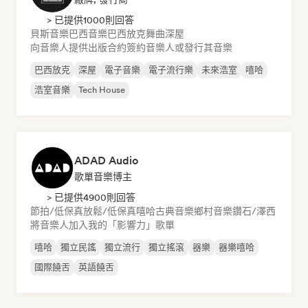
> 已提供1000則回答
貝斯音樂
巴西音樂
巴西放克
舞曲
深屋
向音樂人提供出版合約
簽約音樂人或發行其音樂
巴西放克
深屋
電子音樂
電子流行樂
未來浩室
嘻哈
浩室音樂
Tech House
ADAD Audio
歌單音樂博主
> 已提供4900則回答
節拍/低保真
放鬆/低保真嘻哈
古典音樂
鄉村音樂
鑽石/澤西
將音樂人加入我的「影響力」歌單
嘻哈
獨立民謠
獨立流行
獨立搖滾
器樂
器樂嘻哈
國際饒舌
英語饒舌