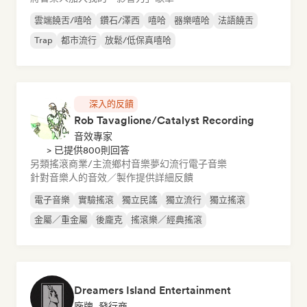
雲端饒舌/嘻哈
鑽石/澤西
嘻哈
器樂嘻哈
法語饒舌
Trap
都市流行
放鬆/低保真嘻哈
深入的反饋
Rob Tavaglione/Catalyst Recording
音效專家
> 已提供800則回答
另類搖滾
商業/主流
鄉村音樂
夢幻流行
電子音樂
針對音樂人的音效／製作提供詳細反饋
電子音樂
實驗搖滾
獨立民謠
獨立流行
獨立搖滾
金屬／重金屬
後龐克
搖滾樂／經典搖滾
Dreamers Island Entertainment
廠牌, 發行商