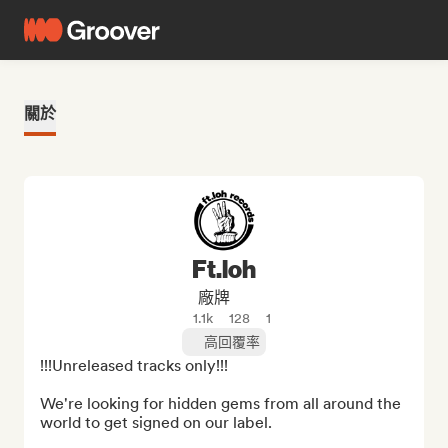
關於
Ft.loh
廠牌
1.1k
128
1
高回覆率
!!!Unreleased tracks only!!!

We're looking for hidden gems from all around the 
world to get signed on our label.
