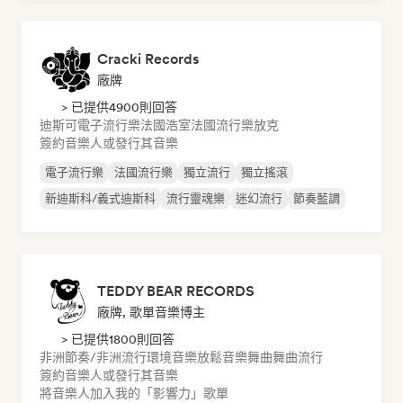
Cracki Records
廠牌
> 已提供4900則回答
迪斯可
電子流行樂
法國浩室
法國流行樂
放克
簽約音樂人或發行其音樂
電子流行樂
法國流行樂
獨立流行
獨立搖滾
新迪斯科/義式迪斯科
流行靈魂樂
迷幻流行
節奏藍調
TEDDY BEAR RECORDS
廠牌, 歌單音樂博主
> 已提供1800則回答
非洲節奏/非洲流行
環境音樂
放鬆音樂
舞曲
舞曲流行
簽約音樂人或發行其音樂
將音樂人加入我的「影響力」歌單