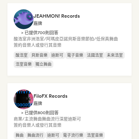
JEAHMON! Records
廠牌
> 已提供700則回答
酸浩室
非洲浩室/阿瑪皮亞諾
貝斯音樂
節拍/低保真
舞曲
簽約音樂人或發行其音樂
酸浩室
貝斯音樂
迪斯可
電子音樂
法國浩室
未來浩室
浩室音樂
獨立舞曲
FiloFX Records
廠牌
> 已提供800則回答
商業/主流
舞曲
舞曲流行
深屋
迪斯可
簽約音樂人或發行其音樂
舞曲
舞曲流行
迪斯可
電子流行樂
浩室音樂