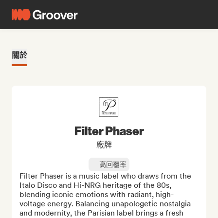
關於
Filter Phaser
廠牌
高回覆率
Filter Phaser is a music label who draws from the 
Italo Disco and Hi-NRG heritage of the 80s, 
blending iconic emotions with radiant, high-
voltage energy. Balancing unapologetic nostalgia 
and modernity, the Parisian label brings a fresh 