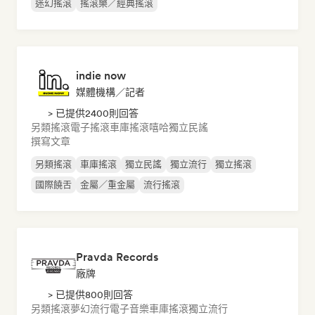
迷幻搖滾
搖滾樂／經典搖滾
indie now
媒體機構／記者
> 已提供2400則回答
另類搖滾
電子搖滾
車庫搖滾
嘻哈
獨立民謠
撰寫文章
另類搖滾
車庫搖滾
獨立民謠
獨立流行
獨立搖滾
國際饒舌
金屬／重金屬
流行搖滾
Pravda Records
廠牌
> 已提供800則回答
另類搖滾
夢幻流行
電子音樂
車庫搖滾
獨立流行