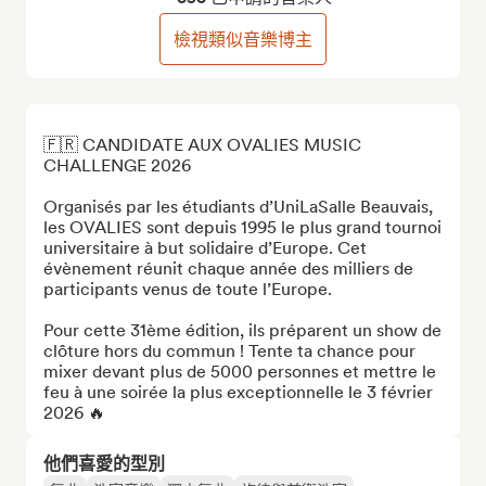
檢視類似音樂博主
🇫🇷 CANDIDATE AUX OVALIES MUSIC 
CHALLENGE 2026

Organisés par les étudiants d’UniLaSalle Beauvais, 
les OVALIES sont depuis 1995 le plus grand tournoi 
universitaire à but solidaire d’Europe. Cet 
évènement réunit chaque année des milliers de 
participants venus de toute l’Europe. 

Pour cette 31ème édition, ils préparent un show de 
clôture hors du commun ! Tente ta chance pour 
mixer devant plus de 5000 personnes et mettre le 
feu à une soirée la plus exceptionnelle le 3 février 
2026 🔥
他們喜愛的型別