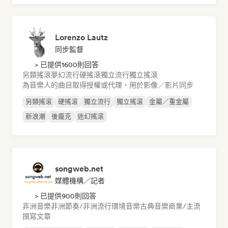
Lorenzo Lautz
同步監督
> 已提供1600則回答
另類搖滾
夢幻流行
硬搖滾
獨立流行
獨立搖滾
為音樂人的曲目取得授權或代理，用於影像／影片同步
另類搖滾
硬搖滾
獨立流行
獨立搖滾
金屬／重金屬
新浪潮
後龐克
迷幻搖滾
songweb.net
媒體機構／記者
> 已提供900則回答
非洲音樂
非洲節奏/非洲流行
環境音樂
古典音樂
商業/主流
撰寫文章