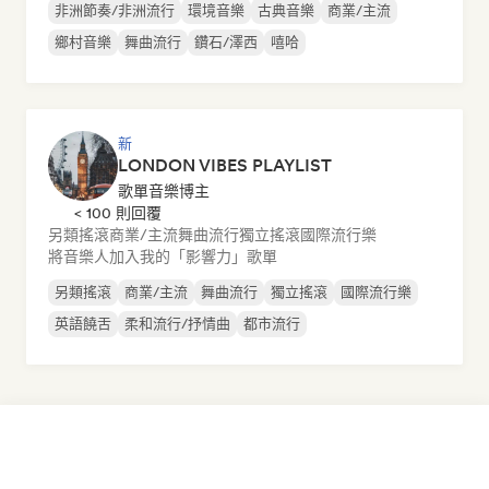
非洲節奏/非洲流行
環境音樂
古典音樂
商業/主流
鄉村音樂
舞曲流行
鑽石/澤西
嘻哈
新
LONDON VIBES PLAYLIST
歌單音樂博主
< 100 則回覆
另類搖滾
商業/主流
舞曲流行
獨立搖滾
國際流行樂
將音樂人加入我的「影響力」歌單
另類搖滾
商業/主流
舞曲流行
獨立搖滾
國際流行樂
英語饒舌
柔和流行/抒情曲
都市流行