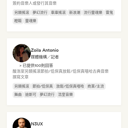
簽約音樂人或發行其音樂
另類搖滾
夢幻流行
車庫搖滾
新浪潮
流行靈魂樂
雷鬼
瞪鞋
靈魂樂
Zoila Antonio
媒體機構／記者
> 已提供100則回答
酸浩室
另類搖滾
節拍/低保真
放鬆/低保真嘻哈
古典音樂
撰寫文章
另類搖滾
節拍/低保真
放鬆/低保真嘻哈
商業/主流
舞曲
迪斯可
夢幻流行
浩室音樂
N3UX