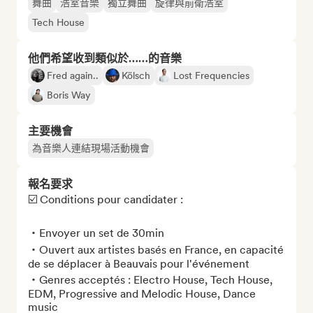
舞曲
浩室音樂
獨立舞曲
旋律與前衛浩室
Tech House
他們希望收到類似於……的音樂
Fred again..
Kölsch
Lost Frequencies
Boris Way
主要機會
為音樂人連結現場活動機會
報名要求
☑️ Conditions pour candidater :

・Envoyer un set de 30min

・Ouvert aux artistes basés en France, en capacité 
de se déplacer à Beauvais pour l'événement

・Genres acceptés : Electro House, Tech House, 
EDM, Progressive and Melodic House, Dance 
music