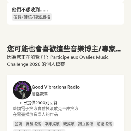
他們不想收到……
硬舞/硬核/硬派風格
您可能也會喜歡這些音樂博主/專家...
因為您正在瀏覽🇫🇷 Participe aux Ovalies Music
Challenge 2026 的個人檔案
Good Vibrations Radio
廣播電臺
> 已提供2900則回答
藍調
電子搖滾
實驗搖滾
放克
車庫搖滾
在電臺播放音樂人的作品
藍調
實驗搖滾
車庫搖滾
硬搖滾
獨立搖滾
前衛搖滾