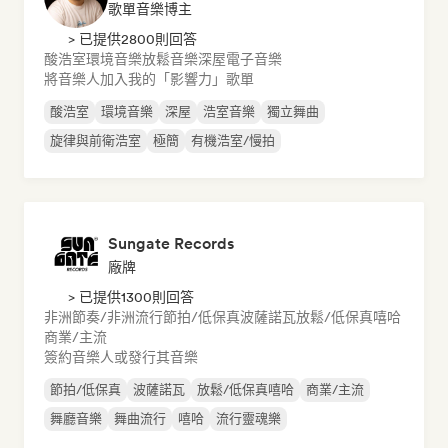
歌單音樂博主
> 已提供2800則回答
酸浩室
環境音樂
放鬆音樂
深屋
電子音樂
將音樂人加入我的「影響力」歌單
酸浩室
環境音樂
深屋
浩室音樂
獨立舞曲
旋律與前衛浩室
極簡
有機浩室/慢拍
Sungate Records
廠牌
> 已提供1300則回答
非洲節奏/非洲流行
節拍/低保真
波薩諾瓦
放鬆/低保真嘻哈
商業/主流
簽約音樂人或發行其音樂
節拍/低保真
波薩諾瓦
放鬆/低保真嘻哈
商業/主流
舞廳音樂
舞曲流行
嘻哈
流行靈魂樂