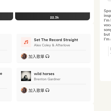
Spot
insp
22.3k
I'm 
voca
song
but 
I'm 
Set The Record Straight
Alex Coley & Afterlove
加入歌單
ke
wild horses
Brenton Gardner
加入歌單