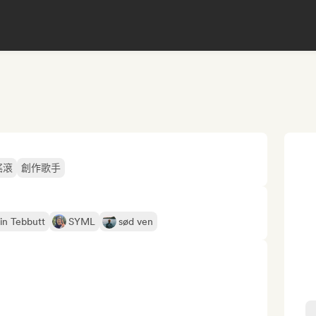
搖滾
創作歌手
in Tebbutt
SYML
sød ven