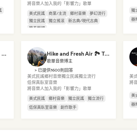
將音樂人加入我的「影響力」歌單
謠
獨
美式民謠
商業/主流
鄉村音樂
夢幻流行
器
獨立民謠
獨立搖滾
新古典/現代古典
節奏藍調
Through a Folk-Tinted Glass
Hike and Fresh Air 🏞️ Trail-Ready Indie Folk & Acoustic
歌單音樂博主
> 已提供1600則回答
美式民謠
鄉村音樂
獨立民謠
獨立流行
美
低保真臥室音樂
將
將音樂人加入我的「影響力」歌單
美
美式民謠
鄉村音樂
獨立民謠
獨立流行
器
低保真臥室音樂
創作歌手