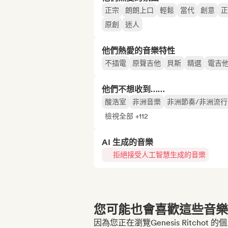
正宗
朗朗上口
輕鬆
當代
創意
正
原創
迷人
他們熱愛的音樂特性
不插電
原聲吉他
貝斯
精選
電吉
他們不想收到……
酸浩室
非洲音樂
非洲節奏/非洲流行
檢視全部 +112
AI 生成的音樂
拒絕接受人工智慧生成的音樂
您可能也會喜歡這些音樂博
因為您正在瀏覽Genesis Ritchot 