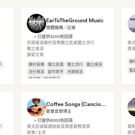
EarToTheGround Music
媒體機構／記者
> 已提供3200則回答
另類搖滾
鄉村音樂
獨立民謠
獨立流行
美
獨立搖滾
將
撰寫文章
鄉
手
鄉村音樂
獨立民謠
獨立流行
獨立搖滾
藍
流行搖滾
創作歌手
另類搖滾
搖滾樂／經典搖滾
Coffee Songs (Canciones de café)
歌單音樂博主
> 已提供4200則回答
行
美式民謠
藍調
放鬆音樂
基督教音樂
電
商業/主流
將