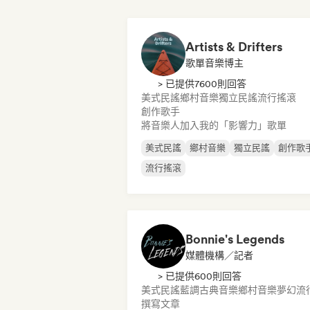
Artists & Drifters
歌單音樂博主
> 已提供7600則回答
美式民謠
鄉村音樂
獨立民謠
流行搖滾
創作歌手
將音樂人加入我的「影響力」歌單
美式民謠
鄉村音樂
獨立民謠
創作歌
流行搖滾
Bonnie's Legends
媒體機構／記者
> 已提供600則回答
美式民謠
藍調
古典音樂
鄉村音樂
夢幻流
撰寫文章