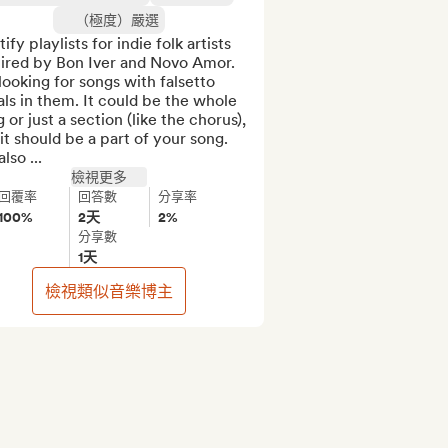
（極度）嚴選
ify playlists for indie folk artists 
ired by Bon Iver and Novo Amor. 
looking for songs with falsetto 
ls in them. It could be the whole 
 or just a section (like the chorus), 
it should be a part of your song. 
also ...
檢視更多
回覆率
回答數
分享率
100%
2天
2%
分享數
1天
檢視類似音樂博主