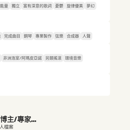
能量
獨立
富有深意的歌詞
憂鬱
旋律優美
夢幻
他
完成曲目
鋼琴
專業製作
弦樂
合成器
人聲
非洲浩室/阿瑪皮亞諾
另類搖滾
環境音樂
主/專家...
的個人檔案