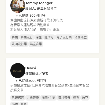
Tommy Menger
經紀人, 歌單音樂博主
> 已提供1800則回答
舞曲
舞曲流行
深屋
迪斯可
電子流行樂
為音樂人連結現場活動機會
將音樂人加入我的「影響力」歌單
舞曲
舞曲流行
深屋
迪斯可
電子流行樂
法國浩室
法國流行樂
浩室音樂
Dulaxi
媒體機構／記者
> 已提供3000則回答
另類搖滾
放鬆/低保真嘻哈
古典音樂
商業/主流
鄉村音樂
撰寫文章
另類搖滾
古典音樂
商業/主流
鄉村音樂
達布
放克
硬核
嘻哈