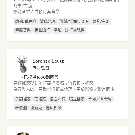
商業/主流
簽約音樂人或發行其音樂
節拍/低保真
波薩諾瓦
放鬆/低保真嘻哈
商業/主流
舞廳音樂
舞曲流行
嘻哈
流行靈魂樂
Lorenzo Lautz
同步監督
> 已提供1600則回答
另類搖滾
夢幻流行
硬搖滾
獨立流行
獨立搖滾
為音樂人的曲目取得授權或代理，用於影像／影片同步
另類搖滾
硬搖滾
獨立流行
獨立搖滾
金屬／重金屬
新浪潮
後龐克
迷幻搖滾