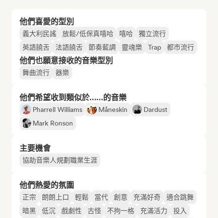
他們喜愛的型別
義大利民謠
放鬆/低保真嘻哈
嘻哈
獨立流行
英語饒舌
法語饒舌
節奏藍調
靈魂樂
Trap
都市流行
他們也願意接收的音樂型別
舞曲流行
器樂
他們希望收到類似於……的音樂
Pharrell Williams
Måneskin
Dardust
Mark Ronson
主要機會
協助音樂人規劃職業生涯
他們熱愛的氛圍
正宗
朗朗上口
輕鬆
當代
創意
充滿好奇
適合跳舞
暗黑
低沉
戲劇性
古怪
不拘一格
充滿活力
投入