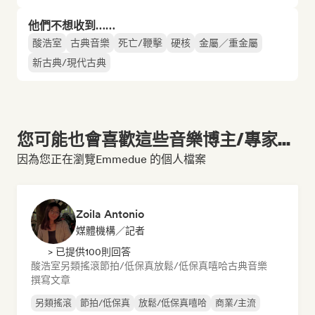
他們不想收到……
酸浩室
古典音樂
死亡/鞭擊
硬核
金屬／重金屬
新古典/現代古典
您可能也會喜歡這些音樂博主/專家...
因為您正在瀏覽Emmedue 的個人檔案
Zoila Antonio
媒體機構／記者
> 已提供100則回答
酸浩室
另類搖滾
節拍/低保真
放鬆/低保真嘻哈
古典音樂
撰寫文章
另類搖滾
節拍/低保真
放鬆/低保真嘻哈
商業/主流