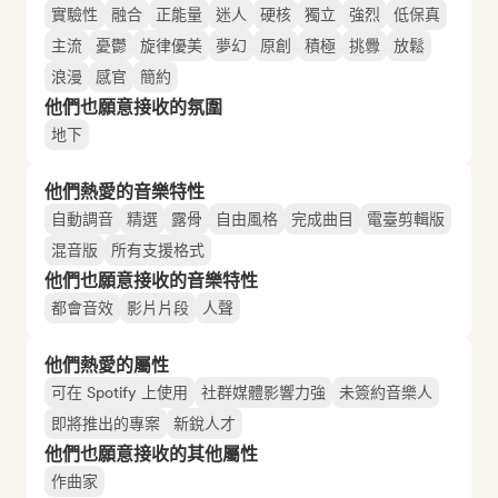
實驗性
融合
正能量
迷人
硬核
獨立
強烈
低保真
主流
憂鬱
旋律優美
夢幻
原創
積極
挑釁
放鬆
浪漫
感官
簡約
他們也願意接收的氛圍
地下
他們熱愛的音樂特性
自動調音
精選
露骨
自由風格
完成曲目
電臺剪輯版
混音版
所有支援格式
他們也願意接收的音樂特性
都會音效
影片片段
人聲
他們熱愛的屬性
可在 Spotify 上使用
社群媒體影響力強
未簽約音樂人
即將推出的專案
新銳人才
他們也願意接收的其他屬性
作曲家