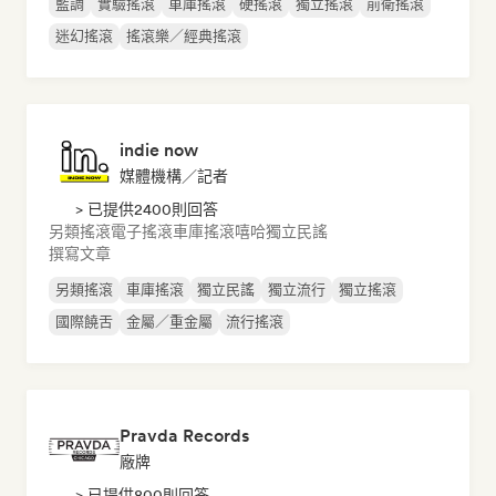
藍調
實驗搖滾
車庫搖滾
硬搖滾
獨立搖滾
前衛搖滾
迷幻搖滾
搖滾樂／經典搖滾
indie now
媒體機構／記者
> 已提供2400則回答
另類搖滾
電子搖滾
車庫搖滾
嘻哈
獨立民謠
撰寫文章
另類搖滾
車庫搖滾
獨立民謠
獨立流行
獨立搖滾
國際饒舌
金屬／重金屬
流行搖滾
Pravda Records
廠牌
> 已提供800則回答