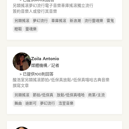
另類搖滾
夢幻流行
電子音樂
車庫搖滾
獨立流行
簽約音樂人或發行其音樂
另類搖滾
夢幻流行
車庫搖滾
新浪潮
流行靈魂樂
雷鬼
瞪鞋
靈魂樂
Zoila Antonio
媒體機構／記者
> 已提供100則回答
酸浩室
另類搖滾
節拍/低保真
放鬆/低保真嘻哈
古典音樂
撰寫文章
另類搖滾
節拍/低保真
放鬆/低保真嘻哈
商業/主流
舞曲
迪斯可
夢幻流行
浩室音樂