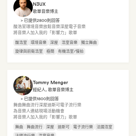
N3UX
歌單音樂博主
> 已提供2800則回答
酸浩室
環境音樂
放鬆音樂
深屋
電子音樂
將音樂人加入我的「影響力」歌單
酸浩室
環境音樂
深屋
浩室音樂
獨立舞曲
旋律與前衛浩室
極簡
有機浩室/慢拍
Tommy Menger
經紀人, 歌單音樂博主
> 已提供1800則回答
舞曲
舞曲流行
深屋
迪斯可
電子流行樂
為音樂人連結現場活動機會
將音樂人加入我的「影響力」歌單
舞曲
舞曲流行
深屋
迪斯可
電子流行樂
法國浩室
法國流行樂
浩室音樂