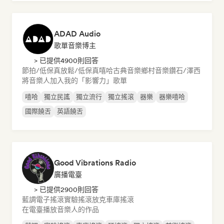
ADAD Audio
歌單音樂博主
> 已提供4900則回答
節拍/低保真
放鬆/低保真嘻哈
古典音樂
鄉村音樂
鑽石/澤西
將音樂人加入我的「影響力」歌單
嘻哈
獨立民謠
獨立流行
獨立搖滾
器樂
器樂嘻哈
國際饒舌
英語饒舌
Good Vibrations Radio
廣播電臺
> 已提供2900則回答
藍調
電子搖滾
實驗搖滾
放克
車庫搖滾
在電臺播放音樂人的作品