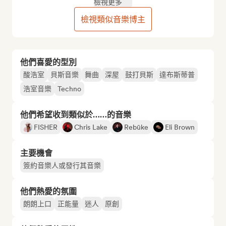
檢視更多
檢視類似音樂博主
他們喜愛的型別
酸浩室
貝斯音樂
舞曲
深屋
鼓打貝斯
達布斯蒂普
浩室音樂
Techno
他們希望收到類似於……的音樂
FISHER
Chris Lake
Rebūke
Eli Brown
主要機會
簽約音樂人或發行其音樂
他們熱愛的氛圍
朗朗上口
正能量
迷人
原創