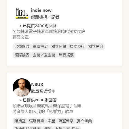
indie now
媒體機構／記者
> 已提供2400則回答
另類搖滾
電子搖滾
車庫搖滾
嘻哈
獨立民謠
撰寫文章
另類搖滾
車庫搖滾
獨立民謠
獨立流行
獨立搖滾
國際饒舌
金屬／重金屬
流行搖滾
N3UX
歌單音樂博主
> 已提供2800則回答
酸浩室
環境音樂
放鬆音樂
深屋
電子音樂
將音樂人加入我的「影響力」歌單
酸浩室
環境音樂
深屋
浩室音樂
獨立舞曲