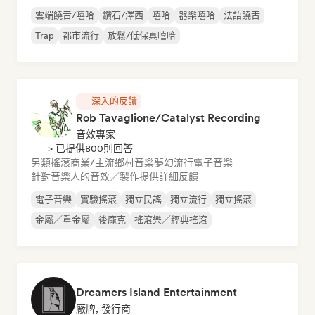
雲端饒舌/嘻哈
鑽石/澤西
嘻哈
器樂嘻哈
法語饒舌
Trap
都市流行
放鬆/低保真嘻哈
深入的反饋
Rob Tavaglione/Catalyst Recording
音效專家
> 已提供800則回答
另類搖滾
商業/主流
鄉村音樂
夢幻流行
電子音樂
針對音樂人的音效／製作提供詳細反饋
電子音樂
實驗搖滾
獨立民謠
獨立流行
獨立搖滾
金屬／重金屬
後龐克
搖滾樂／經典搖滾
Dreamers Island Entertainment
廠牌, 發行商