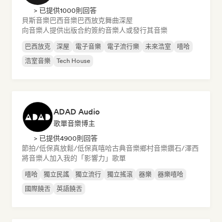
> 已提供1000則回答
貝斯音樂
巴西音樂
巴西放克
舞曲
深屋
向音樂人提供出版合約
簽約音樂人或發行其音樂
巴西放克
深屋
電子音樂
電子流行樂
未來浩室
嘻哈
浩室音樂
Tech House
ADAD Audio
歌單音樂博主
> 已提供4900則回答
節拍/低保真
放鬆/低保真嘻哈
古典音樂
鄉村音樂
鑽石/澤西
將音樂人加入我的「影響力」歌單
嘻哈
獨立民謠
獨立流行
獨立搖滾
器樂
器樂嘻哈
國際饒舌
英語饒舌