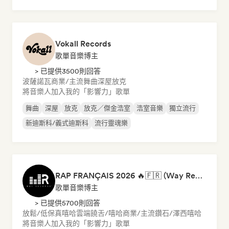
Vokall Records
歌單音樂博主
> 已提供3500則回答
波薩諾瓦
商業/主流
舞曲
深屋
放克
將音樂人加入我的「影響力」歌單
舞曲
深屋
放克
放克／傑金浩室
浩室音樂
獨立流行
新迪斯科/義式迪斯科
流行靈魂樂
RAP FRANÇAIS 2026 🔥🇫🇷 (Way Records)
歌單音樂博主
> 已提供5700則回答
放鬆/低保真嘻哈
雲端饒舌/嘻哈
商業/主流
鑽石/澤西
嘻哈
將音樂人加入我的「影響力」歌單