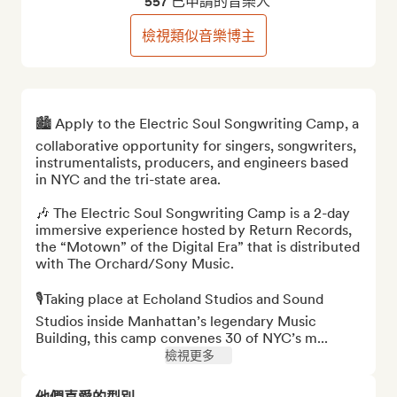
557 已申請的音樂人
檢視類似音樂博主
🏙️ Apply to the Electric Soul Songwriting Camp, a 
collaborative opportunity for singers, songwriters, 
instrumentalists, producers, and engineers based 
in NYC and the tri-state area. 

🎶 The Electric Soul Songwriting Camp is a 2-day 
immersive experience hosted by Return Records, 
the “Motown” of the Digital Era” that is distributed 
with The Orchard/Sony Music. 

🎙️Taking place at Echoland Studios and Sound 
Studios inside Manhattan’s legendary Music 
Building, this camp convenes 30 of NYC’s m...
檢視更多