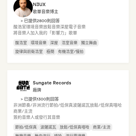
N3UX
歌單音樂博主
> 已提供2800則回答
酸浩室
環境音樂
放鬆音樂
深屋
電子音樂
將音樂人加入我的「影響力」歌單
酸浩室
環境音樂
深屋
浩室音樂
獨立舞曲
旋律與前衛浩室
極簡
有機浩室/慢拍
Sungate Records
廠牌
> 已提供1300則回答
非洲節奏/非洲流行
節拍/低保真
波薩諾瓦
放鬆/低保真嘻哈
商業/主流
簽約音樂人或發行其音樂
節拍/低保真
波薩諾瓦
放鬆/低保真嘻哈
商業/主流
舞廳音樂
舞曲流行
嘻哈
流行靈魂樂