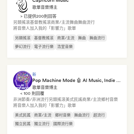
Capricorn Music
歌單音樂博主
> 已提供200則回答
另類搖滾
基督教搖滾
商業/主流
舞曲
舞曲流行
將音樂人加入我的「影響力」歌單
另類搖滾
基督教搖滾
商業/主流
舞曲
舞曲流行
夢幻流行
電子流行樂
浩室音樂
新
Pop Machine Mode 🤖 AI Music, Indie Pop & Dream Pop
歌單音樂博主
< 100 則回覆
非洲節奏/非洲流行
另類搖滾
美式民謠
商業/主流
鄉村音樂
將音樂人加入我的「影響力」歌單
美式民謠
商業/主流
鄉村音樂
舞曲流行
超流行
獨立民謠
獨立流行
國際流行樂