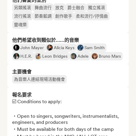
他們喜愛的型別
另類搖滾
舞曲流行
放克
爵士融合
獨立搖滾
流行搖滾
節奏藍調
創作歌手
柔和流行/抒情曲
靈魂樂
他們希望收到類似於……的音樂
John Mayer
Alicia Keys
Sam Smith
H.E.R.
Leon Bridges
Adele
Bruno Mars
主要機會
為音樂人連結現場活動機會
報名要求
☑️ Conditions to apply: 

・Open to singers, songwriters, instrumentalists, 
engineers, and producers

・Must be available for both days of the camp
