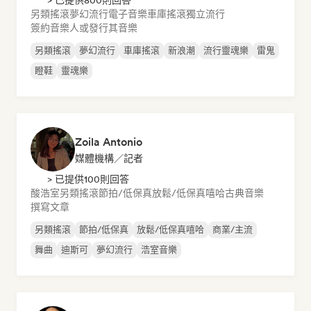
> 已提供800則回答
另類搖滾
夢幻流行
電子音樂
車庫搖滾
獨立流行
簽約音樂人或發行其音樂
另類搖滾
夢幻流行
車庫搖滾
新浪潮
流行靈魂樂
雷鬼
瞪鞋
靈魂樂
Zoila Antonio
媒體機構／記者
> 已提供100則回答
酸浩室
另類搖滾
節拍/低保真
放鬆/低保真嘻哈
古典音樂
撰寫文章
另類搖滾
節拍/低保真
放鬆/低保真嘻哈
商業/主流
舞曲
迪斯可
夢幻流行
浩室音樂