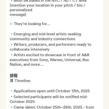
・Must be based in the NYC / NJ / CT area 
(mention your location in your pitch / bio / 
personalized 

message)

✨ They’re looking for…

・Emerging and mid-level artists seeking 
community and industry connections

・Writers, producers, and performers ready to 
collaborate intensively

・Artists excited to showcase in front of A&R 
executives from Sony, Warner, Universal, Roc 
Nation, and more…
排程
📆 Timeline: 

・Applications open until October 13th, 2025

・Selected participants will be notified mid-
October 2025

・Camp dates: October 25th–26th, 2025 - from 