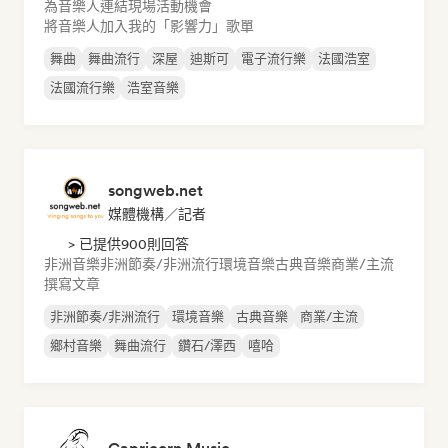
為音樂人連結現場活動機會
將音樂人加入我的「影響力」歌單
舞曲
舞曲流行
深屋
迪斯可
電子流行樂
法國浩室
法國流行樂
浩室音樂
songweb.net
媒體機構／記者
> 已提供900則回答
非洲音樂
非洲節奏/非洲流行
環境音樂
古典音樂
商業/主流
撰寫文章
非洲節奏/非洲流行
環境音樂
古典音樂
商業/主流
鄉村音樂
舞曲流行
鑽石/澤西
嘻哈