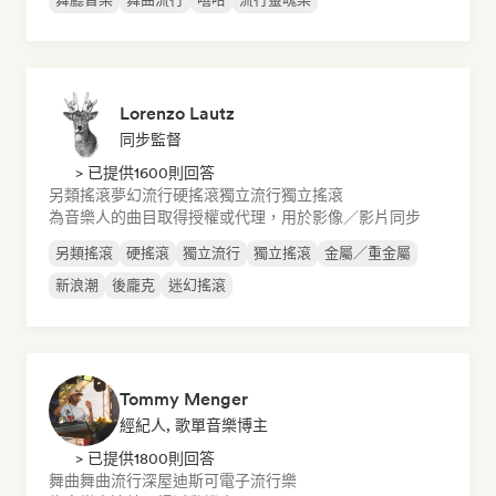
Lorenzo Lautz
同步監督
> 已提供1600則回答
另類搖滾
夢幻流行
硬搖滾
獨立流行
獨立搖滾
為音樂人的曲目取得授權或代理，用於影像／影片同步
另類搖滾
硬搖滾
獨立流行
獨立搖滾
金屬／重金屬
新浪潮
後龐克
迷幻搖滾
Tommy Menger
經紀人, 歌單音樂博主
> 已提供1800則回答
舞曲
舞曲流行
深屋
迪斯可
電子流行樂