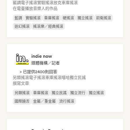
藍調
電子搖滾
實驗搖滾
放克
車庫搖滾
在電臺播放音樂人的作品
藍調
實驗搖滾
車庫搖滾
硬搖滾
獨立搖滾
前衛搖滾
迷幻搖滾
搖滾樂／經典搖滾
indie now
媒體機構／記者
> 已提供2400則回答
另類搖滾
電子搖滾
車庫搖滾
嘻哈
獨立民謠
撰寫文章
另類搖滾
車庫搖滾
獨立民謠
獨立流行
獨立搖滾
國際饒舌
金屬／重金屬
流行搖滾