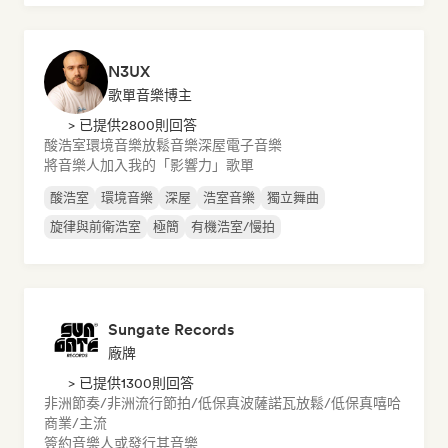
N3UX
歌單音樂博主
> 已提供2800則回答
酸浩室
環境音樂
放鬆音樂
深屋
電子音樂
將音樂人加入我的「影響力」歌單
酸浩室
環境音樂
深屋
浩室音樂
獨立舞曲
旋律與前衛浩室
極簡
有機浩室/慢拍
Sungate Records
廠牌
> 已提供1300則回答
非洲節奏/非洲流行
節拍/低保真
波薩諾瓦
放鬆/低保真嘻哈
商業/主流
簽約音樂人或發行其音樂