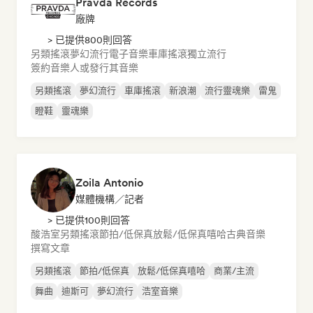
Pravda Records
廠牌
> 已提供800則回答
另類搖滾
夢幻流行
電子音樂
車庫搖滾
獨立流行
簽約音樂人或發行其音樂
另類搖滾
夢幻流行
車庫搖滾
新浪潮
流行靈魂樂
雷鬼
瞪鞋
靈魂樂
Zoila Antonio
媒體機構／記者
> 已提供100則回答
酸浩室
另類搖滾
節拍/低保真
放鬆/低保真嘻哈
古典音樂
撰寫文章
另類搖滾
節拍/低保真
放鬆/低保真嘻哈
商業/主流
舞曲
迪斯可
夢幻流行
浩室音樂