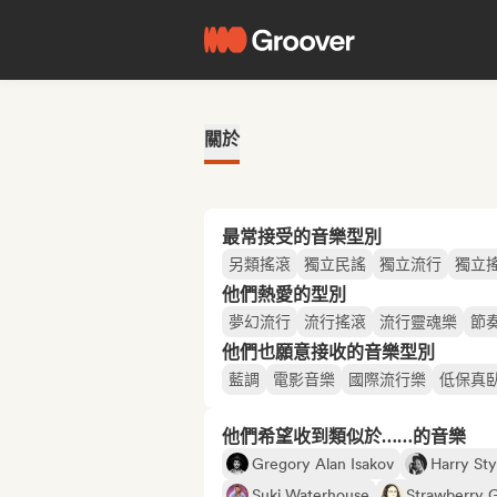
關於
最常接受的音樂型別
另類搖滾
獨立民謠
獨立流行
獨立
他們熱愛的型別
夢幻流行
流行搖滾
流行靈魂樂
節
他們也願意接收的音樂型別
藍調
電影音樂
國際流行樂
低保真
他們希望收到類似於……的音樂
Gregory Alan Isakov
Harry Sty
Suki Waterhouse
Strawberry 