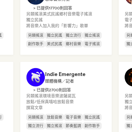
> 已提供17700則回答
另類搖滾
美式民謠
鄉村音樂
電子搖滾
另
獨立民謠
電
將音樂人加入我的「影響力」歌單
將
謠
另類搖滾
獨立民謠
獨立流行
獨立搖滾
另
創作歌手
美式民謠
鄉村音樂
電子搖滾
獨
d
Indie Emergente
媒體機構／記者
> 已提供2700則回答
另類搖滾
環境音樂
波薩諾瓦
另
放鬆/低保真嘻哈
放鬆音樂
獨
撰寫文章
將
行
另類搖滾
放鬆音樂
電子音樂
獨立民謠
另
獨立流行
獨立搖滾
節奏藍調
創作歌手
獨