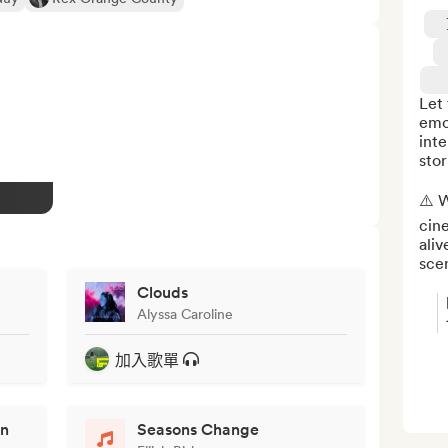
Let 
emot
inte
stor
⚠️ W
cine
ali
sce
Clouds
Alyssa Caroline
加入歌單
an
Seasons Change