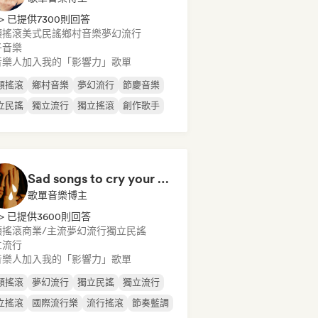
> 已提供7300則回答
類搖滾
美式民謠
鄉村音樂
夢幻流行
子音樂
音樂人加入我的「影響力」歌單
類搖滾
鄉村音樂
夢幻流行
節慶音樂
立民謠
獨立流行
獨立搖滾
創作歌手
Sad songs to cry your eyes out
歌單音樂博主
> 已提供3600則回答
類搖滾
商業/主流
夢幻流行
獨立民謠
立流行
音樂人加入我的「影響力」歌單
類搖滾
夢幻流行
獨立民謠
獨立流行
立搖滾
國際流行樂
流行搖滾
節奏藍調