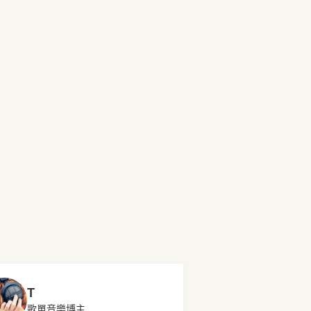
T
歌單音樂博主