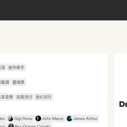
搖滾
創作歌手
奏藍調
靈魂樂
臥室音樂
前衛流行
迷幻流行
D
les
Gigi Perez
John Mayer
James Arthur
Guy
Rex Orange County