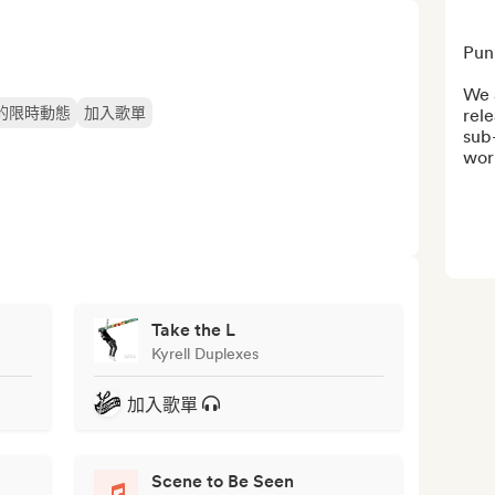
Punk
We a
的限時動態
加入歌單
rele
sub-
wor
Take the L
Kyrell Duplexes
加入歌單
Scene to Be Seen