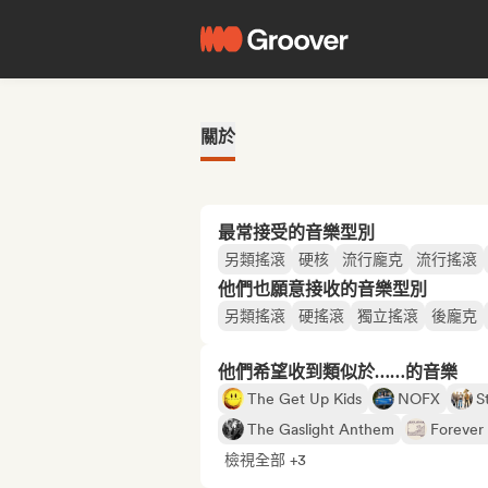
關於
最常接受的音樂型別
另類搖滾
硬核
流行龐克
流行搖滾
他們也願意接收的音樂型別
另類搖滾
硬搖滾
獨立搖滾
後龐克
他們希望收到類似於……的音樂
The Get Up Kids
NOFX
S
The Gaslight Anthem
Forever
檢視全部 +3