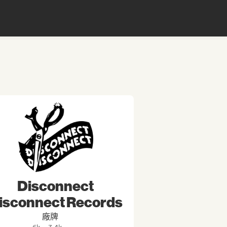
Disconnect
isconnect Records
廠牌