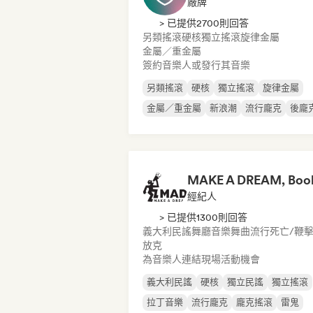
廠牌
> 已提供2700則回答
另類搖滾
硬核
獨立搖滾
旋律金屬
金屬／重金屬
簽約音樂人或發行其音樂
另類搖滾
硬核
獨立搖滾
旋律金屬
金屬／重金屬
新浪潮
流行龐克
後龐
經紀人
> 已提供1300則回答
義大利民謠
舞廳音樂
舞曲流行
死亡/鞭
放克
為音樂人連結現場活動機會
義大利民謠
硬核
獨立民謠
獨立搖滾
拉丁音樂
流行龐克
龐克搖滾
雷鬼