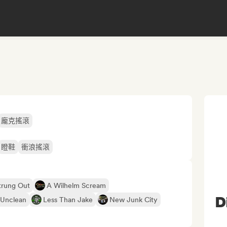
龐克搖滾
瞪鞋
衝浪搖滾
trung Out
A Wilhelm Scream
D
 Unclean
Less Than Jake
New Junk City