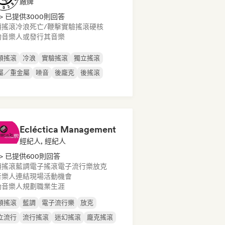
廠牌
> 已提供3000則回答
類搖滾
冷浪
死亡/鞭擊
實驗搖滾
硬核
約音樂人或發行其音樂
類搖滾
冷浪
實驗搖滾
獨立搖滾
屬／重金屬
噪音
後龐克
後搖滾
Ecléctica Management
經紀人, 經紀人
> 已提供600則回答
類搖滾
藍調
電子搖滾
電子流行樂
放克
音樂人連結現場活動機會
助音樂人規劃職業生涯
類搖滾
藍調
電子流行樂
放克
立流行
流行搖滾
迷幻搖滾
龐克搖滾