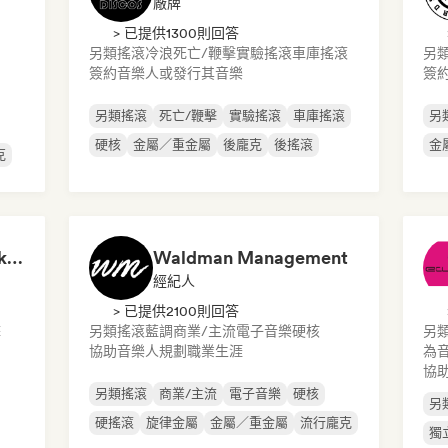
廠牌
> 已提供1300則回答
另類搖滾
冷浪
死亡/鞭擊
實驗搖滾
車庫搖滾
另
簽約音樂人或發行其音樂
簽
另類搖滾
死亡/鞭擊
實驗搖滾
車庫搖滾
另
硬核
金屬／重金屬
後龐克
後搖滾
金
克
MAKE A DREAM, Booking&Management
Waldman Management
經紀人
> 已提供2100則回答
擊
另類搖滾
藍調
商業/主流
電子音樂
硬核
另
協助音樂人規劃職業生涯
為
協
另類搖滾
商業/主流
電子音樂
硬核
另
硬搖滾
旋律金屬
金屬／重金屬
流行龐克
獨