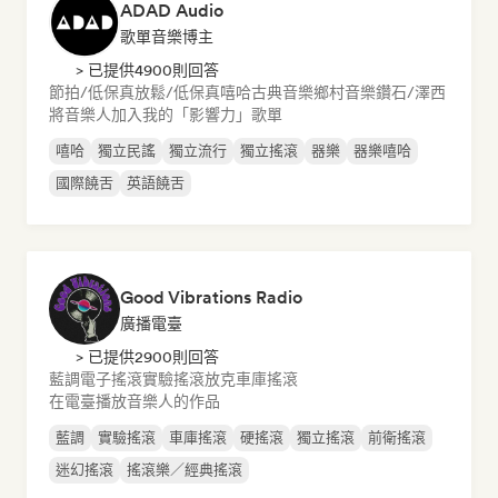
ADAD Audio
歌單音樂博主
> 已提供4900則回答
節拍/低保真
放鬆/低保真嘻哈
古典音樂
鄉村音樂
鑽石/澤西
將音樂人加入我的「影響力」歌單
嘻哈
獨立民謠
獨立流行
獨立搖滾
器樂
器樂嘻哈
國際饒舌
英語饒舌
Good Vibrations Radio
廣播電臺
> 已提供2900則回答
藍調
電子搖滾
實驗搖滾
放克
車庫搖滾
在電臺播放音樂人的作品
藍調
實驗搖滾
車庫搖滾
硬搖滾
獨立搖滾
前衛搖滾
迷幻搖滾
搖滾樂／經典搖滾