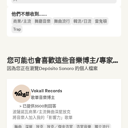
他們不想收到……
商業/主流
舞廳音樂
舞曲流行
韓流/日流
雷鬼頓
Trap
您可能也會喜歡這些音樂博主/專家...
因為您正在瀏覽Depósito Sonoro 的個人檔案
Vokall Records
歌單音樂博主
> 已提供3500則回答
波薩諾瓦
商業/主流
舞曲
深屋
放克
將音樂人加入我的「影響力」歌單
舞曲
深屋
放克
放克／傑金浩室
浩室音樂
獨立流行