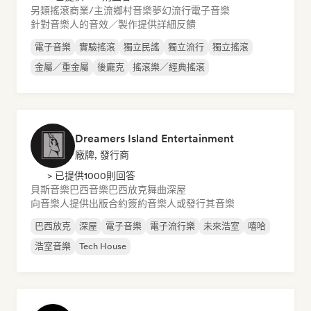
另類搖滾
商業/主流
鄉村音樂
夢幻流行
電子音樂
針對音樂人的音效／製作提供詳細反饋
電子音樂
實驗搖滾
獨立民謠
獨立流行
獨立搖滾
金屬／重金屬
後龐克
搖滾樂／經典搖滾
Dreamers Island Entertainment
廠牌, 發行商
> 已提供1000則回答
貝斯音樂
巴西音樂
巴西放克
舞曲
深屋
向音樂人提供出版合約
簽約音樂人或發行其音樂
巴西放克
深屋
電子音樂
電子流行樂
未來浩室
嘻哈
浩室音樂
Tech House