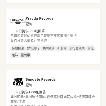
Pravda Records
廠牌
> 已提供800則回答
另類搖滾
夢幻流行
電子音樂
車庫搖滾
獨立流行
簽約音樂人或發行其音樂
另類搖滾
夢幻流行
車庫搖滾
新浪潮
流行靈魂樂
雷鬼
瞪鞋
靈魂樂
Sungate Records
廠牌
> 已提供1300則回答
非洲節奏/非洲流行
節拍/低保真
波薩諾瓦
放鬆/低保真嘻哈
商業/主流