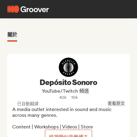
關於
Depósito Sonoro
YouTube/Twitch 頻道
42k
10k
查看原文
已自動翻譯
A media outlet interested in sound and music 
across many genres.

Content | Workshops | Videos | Store