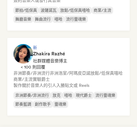
簽約音樂人或發行其音樂
節拍/低保真
波薩諾瓦
放鬆/低保真嘻哈
商業/主流
舞廳音樂
舞曲流行
嘻哈
流行靈魂樂
新
Zhakira Razhé
社群媒體音樂博主
< 100 則回覆
非洲節奏/非洲流行
非洲浩室/阿瑪皮亞諾
放鬆/低保真嘻哈
商業/主流
實驗爵士
製作關於音樂人的引人入勝貼文或 Reels
非洲節奏/非洲流行
放克
嘻哈
現代爵士
流行靈魂樂
節奏藍調
創作歌手
靈魂樂