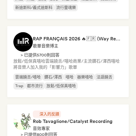
新迪斯科/義式迪斯科
流行靈魂樂
RAP FRANÇAIS 2026 🔥🇫🇷 (Way Records)
歌單音樂博主
> 已提供5700則回答
放鬆/低保真嘻哈
雲端饒舌/嘻哈
商業/主流
鑽石/澤西
嘻哈
將音樂人加入我的「影響力」歌單
雲端饒舌/嘻哈
鑽石/澤西
嘻哈
器樂嘻哈
法語饒舌
Trap
都市流行
放鬆/低保真嘻哈
深入的反饋
Rob Tavaglione/Catalyst Recording
音效專家
> 已提供800則回答